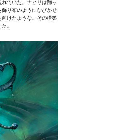
現れていた。ナヒリは踊っ
を飾り布のようになびかせ
を向けたような。その構築
えた。