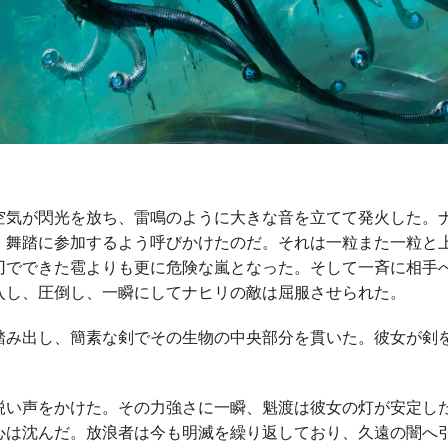
空気が閃光を放ち、雷鳴のように大きな音を立てて発火した。
、舞踏に参加するよう呼びかけたのだ。それは一粒また一粒と
刃でできた雹よりも更に危険な嵐となった。そして一斉に相手
入し、圧倒し、一瞬にしてナヒリの敵は屈服させられた。
踏み出し、簡素な剣でその生物の中央部分を貫いた。彼女が剣
鋭い声をかけた。その力強さに一瞬、魁渡は彼女の灯が安定し
心は沈んだ。放浪者は今も明滅を繰り返しており、久遠の闇へ