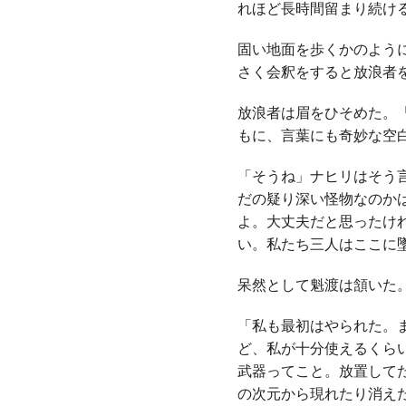
れほど長時間留まり続け
固い地面を歩くかのよう
さく会釈をすると放浪者
放浪者は眉をひそめた。
もに、言葉にも奇妙な空
「そうね」ナヒリはそう
だの疑り深い怪物なのか
よ。大丈夫だと思ったけ
い。私たち三人はここに
呆然として魁渡は頷いた
「私も最初はやられた。
ど、私が十分使えるくら
武器ってこと。放置して
の次元から現れたり消え