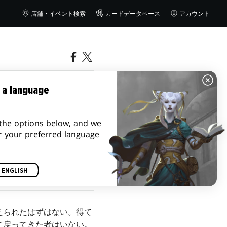
店舗・イベント検索
カードデータベース
アカウント
トーリー
 a language
the options below, and we
r your preferred language
ENGLISH
えられたはずはない。得て
て戻ってきた者はいない。