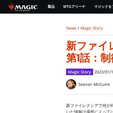
Skip
製品
MTGアリーナ
マジックを
to
main
content
News
/
Magic Story
新ファイ
第1話：
Magic Story
2023/01/
Seanan McGuire
新ファイレクシアで何が
いた情報は場所によって