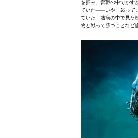
を掴み、奮戦の中でかす
ていた――いや、
戦って
ていた。熱病の中で見た
物と戦って勝つことなど