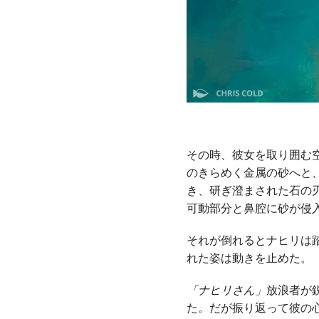
その時、彼女を取り囲む
のきらめく金属の砂へと
き、研ぎ澄まされた石の
可動部分と鼻腔に砂が侵
それが倒れるとナヒリは
れた姿は動きを止めた。
「ナヒリさん」
放浪者が
た。だが振り返って彼の