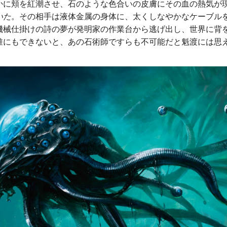
かに頬を紅潮させ、石のような色合いの皮膚にその血の熱気が
いた
。その相手は液体金属の身体に、太くしなやかなケーブル
機械仕掛けの詩の夢が発明家の作業台から逃げ出し、世界に背
誰にもできないと、あの石術師ですらも不可能だと魁渡には思