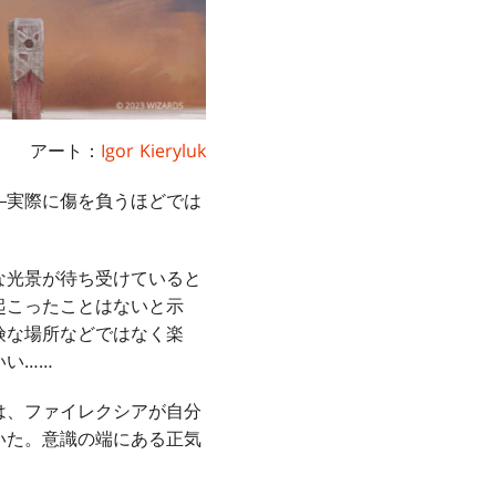
アート：
Igor Kieryluk
―実際に傷を負うほどでは
な光景が待ち受けていると
起こったことはないと示
険な場所などではなく楽
いい……
は、ファイレクシアが自分
いた。意識の端にある正気