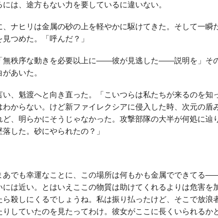
るには、途方もない力を要しているに違いない。
に、ナヒリは金属の砂の上を軽やかに駆けてきた。そして一瞬
を見つめた。「呼んだ？」
「無秩序な動きを必要以上に――彼が見逃した――説明を」そ
白があいた。
言い、魁渡へと向き直った。「こいつらは私たちが来るのを知
はわからない。けど新ファイレクシアに侵入した時、次元の盾
れど、明らかにそうじゃなかった。攻撃部隊の大半が何処に辿
墜落した。砂にやられたの？」
。
まあでも幸運なことに、この場所は何もかも金属でできてる―
いには近い。とはいえここの物質は助けてくれるよりは危害を
たら殺しにくるでしょうね。私は振り払ったけど、そこで放浪
たりしていたのを見たってわけ。彼女がここに長くいられるか