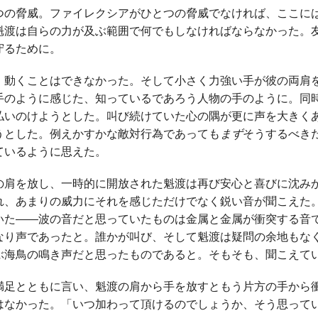
つの脅威。ファイレクシアがひとつの脅威でなければ、ここに
魁渡は自らの力が及ぶ範囲で何でもしなければならなかった。
守るために。
、動くことはできなかった。そして小さく力強い手が彼の両肩
手のように感じた、知っているであろう人物の手のように。同
払いのけようとした。叫び続けていた心の隅が更に声を大きく
うとした。例えかすかな敵対行為であっても
まず
そうするべき
ているように思えた。
の肩を放し、一時的に開放された魁渡は再び安心と喜びに沈み
れ、あまりの威力にそれを感じただけでなく鋭い音が聞こえた
いた――波の音だと思っていたものは金属と金属が衝突する音
なり声であったと。誰かが叫び、そして魁渡は疑問の余地もな
ぶ海鳥の鳴き声だと思ったものであると。そもそも、聞こえて
満足とともに言い、魁渡の肩から手を放すともう片方の手から
はなかった。「いつ加わって頂けるのでしょうか、そう思って