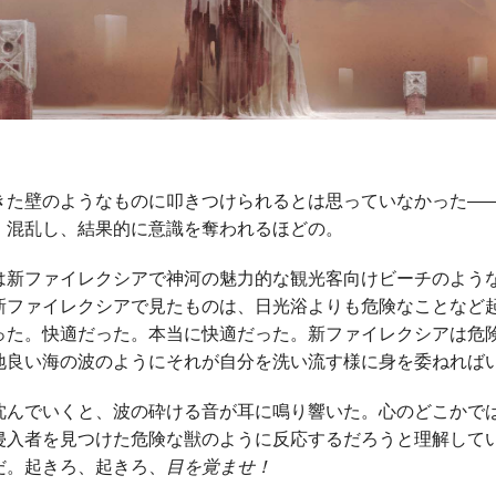
きた壁のようなものに叩きつけられるとは思っていなかった―
、混乱し、結果的に意識を奪われるほどの。
は新ファイレクシアで神河の魅力的な観光客向けビーチのよう
新ファイレクシアで見たものは、日光浴よりも危険なことなど
った。快適だった。本当に快適だった。新ファイレクシアは危
地良い海の波のようにそれが自分を洗い流す様に身を委ねれば
沈んでいくと、波の砕ける音が耳に鳴り響いた。心のどこかで
侵入者を見つけた危険な獣のように反応するだろうと理解して
だ。起きろ、起きろ、
目を覚ませ！