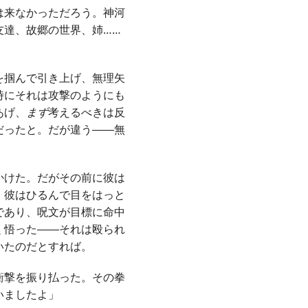
は来なかっただろう。神河
友達、故郷の世界、姉……
を掴んで引き上げ、無理矢
時にそれは攻撃のようにも
あげ、
まず
考えるべきは反
だったと。だが違う――無
かけた。だがその前に彼は
。彼はひるんで目をはっと
であり、呪文が目標に命中
く悟った――それは殴られ
いたのだとすれば。
衝撃を振り払った。その拳
いましたよ」