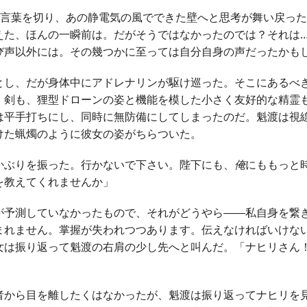
は言葉を切り、あの静電気の風でできた壁へと思考が舞い戻っ
えた、ほんの一瞬前は。だがそうではなかったのでは？それは
び声以外には。その幾つかに至っては自分自身の声だったかも
とし、だが身体中にアドレナリンが駆け巡った。そこにあるべ
。剣も、狸型ドローンの姿と機能を模した小さく友好的な精霊
は平手打ちにし、同時に無防備にしてしまったのだ。魁渡は視
けた蝋燭のように彼女の姿がちらついた。
かぶりを振った。行かないで下さい。陛下にも、
俺
にももっと
を教えてくれませんか」
が予測していなかったもので、それがどうやら――私自身を繋
まれません。掌握が失われつつあります。伝えなければいけな
女は振り返って魁渡の右肩の少し先へと叫んだ。「ナヒリさん！
者から目を離したくはなかったが、魁渡は振り返ってナヒリを