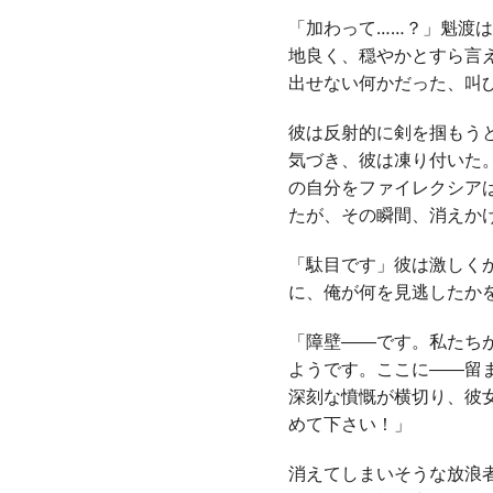
「加わって……？」魁渡
地良く、穏やかとすら言
出せない何かだった、叫
彼は反射的に剣を掴もう
気づき、彼は凍り付いた
の自分をファイレクシア
たが、その瞬間、消えか
「駄目です」彼は激しく
に、俺が何を見逃したか
「障壁――です。私たち
ようです。ここに――留
深刻な憤慨が横切り、彼
めて下さい！」
消えてしまいそうな放浪