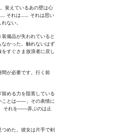
た。覚えているあの壁は心
……
それは……
それは思い
しれない。
き装備品が失われていると
もなかった。触れないはず
線をすぐさま放浪者に戻し
時間が必要です。行く前
ぎ留める力を阻害している
いことは――」その表情に
 それを――弄ぶのは止
見つめた。彼女は片手で剣