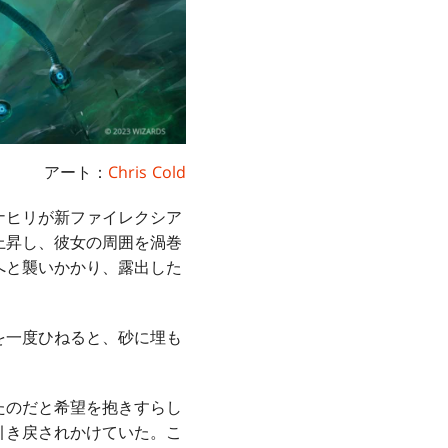
アート：
Chris Cold
ナヒリが新ファイレクシア
上昇し、彼女の周囲を渦巻
へと襲いかかり、露出した
を一度ひねると、砂に埋も
たのだと希望を抱きすらし
引き戻されかけていた。こ