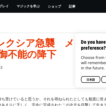
ショップ
記事
プレイ
マジックを学ぶ
レクシア急襲 メインス
Do you have
preference?
制御不能の降下
Choose from 
will remembe
13
in the future.
日本語
待ち受けていると思うか、それを尋ねられたとしても魁渡に答
はあまりに乏しく、完全に完成されたこの次元を目撃して生き