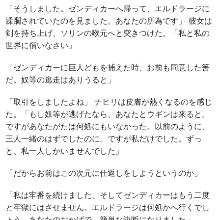
「そうしました。ゼンディカーへ帰って、エルドラージに
蹂躙されていたのを見ました。あなたの所為です」 彼女は
剣を持ち上げ、ソリンの喉元へと突きつけた。「私と私の
世界に償いなさい」
「ゼンディカーに巨人どもを捕えた時、お前も同意した筈
だ。奴等の逃走はありうると」
「取引をしましたよね」 ナヒリは皮膚が熱くなるのを感じ
た。「もし奴等が逃げたなら、あなたとウギンは来ると。
ですがあなたがたは何処にもいなかった。以前のように、
三人一緒のはずでしたのに。ですが私だけでした。ずっ
と、私一人しかいませんでした」
「だからお前はこの次元に仕返しをしようというのか」
「私は牢番を続けました。そしてゼンディカーはもう二度
と牢獄にはさせません。エルドラージは何処かへ行くでし
ょう。あなたのおかげで、簡単な決断になりました」