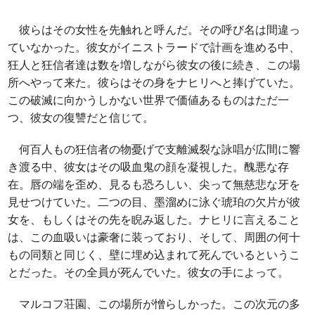
彼らはその女性を先触れと呼んだ。その呼び名は間違っ
ていなかった。彼女がイニストラードで計画を進める中、
狂人と狂信者達は数を増しながら彼女の後に続き、この場
所へやって来た。彼らはその身をナヒリへと捧げていた。
この破滅に向かうしかない世界で価値あるものはただ一
つ、彼女の復讐だと信じて。
何百人もの狂信者の物憂げで支離滅裂な詠唱が広間に響
き渡る中、彼女はその吸血鬼の顔を凝視した。醜悪な存
在。唇の端を歪め、見るも恐ろしい、尖って無慈悲な牙を
見せつけていた。二つの目、墨溜めに泳ぐ琥珀の欠片が彼
女を、もしくはその先を睨み返した。ナヒリに言えること
は、この血吸いは豪奢に装っており、そして、周囲の何十
もの同類と同じく、壁に埋め込まれて死んでいるというこ
とだった。その全員が死んでいた。彼女の手によって。
マルコフ荘園、この場所が憎らしかった。この次元の多