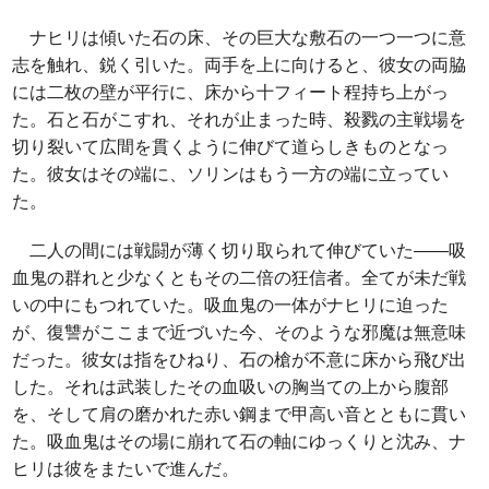
ナヒリは傾いた石の床、その巨大な敷石の一つ一つに意
志を触れ、鋭く引いた。両手を上に向けると、彼女の両脇
には二枚の壁が平行に、床から十フィート程持ち上がっ
た。石と石がこすれ、それが止まった時、殺戮の主戦場を
切り裂いて広間を貫くように伸びて道らしきものとなっ
た。彼女はその端に、ソリンはもう一方の端に立ってい
た。
二人の間には戦闘が薄く切り取られて伸びていた――吸
血鬼の群れと少なくともその二倍の狂信者。全てが未だ戦
いの中にもつれていた。吸血鬼の一体がナヒリに迫った
が、復讐がここまで近づいた今、そのような邪魔は無意味
だった。彼女は指をひねり、石の槍が不意に床から飛び出
した。それは武装したその血吸いの胸当ての上から腹部
を、そして肩の磨かれた赤い鋼まで甲高い音とともに貫い
た。吸血鬼はその場に崩れて石の軸にゆっくりと沈み、ナ
ヒリは彼をまたいで進んだ。