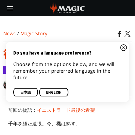
Skip
to
main
content
News
/
Magic Story
復讐作戦
Do you have a language preference?
Choose from the options below, and we will
Magic Story
2016/07/06
remember your preferred language in the
future.
Ari Levitch
日本語
ENGLISH
前回の物語：
イニストラード最後の希望
千年を経た遺恨。今、機は熟す。