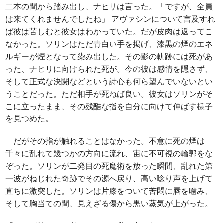
二本の間から踏み出し、ナヒリは言った。「ですが、全員
は来てくれませんでしたね」 アヴァシンについて言及すれ
ば彼は苦しむと彼女はわかっていた。だが皮肉は返ってこ
なかった。ソリンはただ青白い手を掲げ、漆黒の煙のエネ
ルギーが煙となって染み出した。その影の軌跡には死があ
った、ナヒリに向けられた死が。今の彼は感情を隠さず、
そして正式な決闘などという詩心も何ら望んでいないとい
うことだった。ただ相手が死ねば良い。彼女はソリンがそ
こに立ったまま、その残酷な指を自分に向けて伸ばす様子
を見つめた。
だがその指が触れることはなかった。不意に死の煙は
千々に乱れて幾つかの方向に流れ、宙に不可視の輪郭をな
ぞった。ソリンが二発目の死魔術を放った瞬間、乱れた第
一波がねじれた奇跡でその源へ戻り、高い唸り声を上げて
直ちに激突した。ソリンは片膝をついて苦悶に唇を噛み、
そして胸当ての間、見えざる傷から黒い蒸気が上がった。