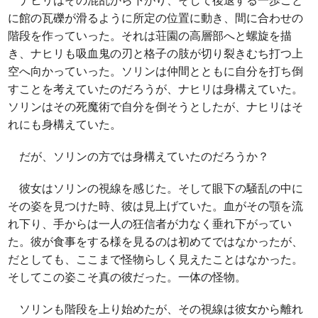
ナヒリはその混乱から下がり、そして後退する一歩ごと
に館の瓦礫が滑るように所定の位置に動き、間に合わせの
階段を作っていった。それは荘園の高層部へと螺旋を描
き、ナヒリも吸血鬼の刃と格子の肢が切り裂きむち打つ上
空へ向かっていった。ソリンは仲間とともに自分を打ち倒
すことを考えていたのだろうが、ナヒリは身構えていた。
ソリンはその死魔術で自分を倒そうとしたが、ナヒリはそ
れにも身構えていた。
だが、ソリンの方では身構えていたのだろうか？
彼女はソリンの視線を感じた。そして眼下の騒乱の中に
その姿を見つけた時、彼は見上げていた。血がその顎を流
れ下り、手からは一人の狂信者が力なく垂れ下がってい
た。彼が食事をする様を見るのは初めてではなかったが、
だとしても、ここまで怪物らしく見えたことはなかった。
そしてこの姿こそ真の彼だった。一体の怪物。
ソリンも階段を上り始めたが、その視線は彼女から離れ