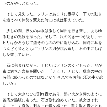
うのがやっとだった。
そして見失った。ソリンはあまりに素早く、下での動き
を追うべく体勢を変えた時には彼は消えていた。
少しの間、彼女の両眼は激しく周囲を行き来し、あらゆ
る動きの兆候を探った。そして、銀の閃き一つがあり、ナ
ヒリはかろうじて壁そのものの中に滑り込み、同時に耳を
つんざく音とともにソリンの刃が跳ね返り、石の中にしば
し反響していた。
石に包まれながら、ナヒリはソリンのくぐもった、だが
毒に満ちた言葉を聞いた。「ナヒリ、ナヒリ、獄庫の中の
時間は終わったのではないか？ それでもお前は石の中が恋
しいか」
そして大きなひび割れ音があり、熱い火かき棒のように
苦痛が脇腹に走った。石は割れ始めていた。彼女はそれ
を、そして身体に刺さった鋼を感じた。削り取る音ととも