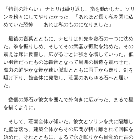
「特別の計らい」 ナヒリは繰り返し、指を動かした。ソリ
ンを粉々にしてやりたかった。「あれほど長く私を閉じ込
めていた恐怖――あれは私のものになりました」
最後の言葉とともに、ナヒリは剣先を敷石の一つに沈め
た。拳を握りしめ、そしてその武器が振動を始めた。その
震えは床に反響し、広がるごとに強さを増していった。低
い羽音だったものは轟音となって周囲の構造を震わせた。
魔力の鮮やかな帯が速い脈動とともに両手から走り、剣を
駆け下り、館全体に発散し、荘園のあらゆる石へと届い
た。
数個の脈石が彼女を囲んで外向きに広がった、まるで星
を描くように。
そして、荘園全体が傾いた。彼女とソリンを共に隔離し
た壁は落ち、建築全体からその広間が切り離されて回転を
始めた。それとともに、まるで永き眠りから目覚めた古の