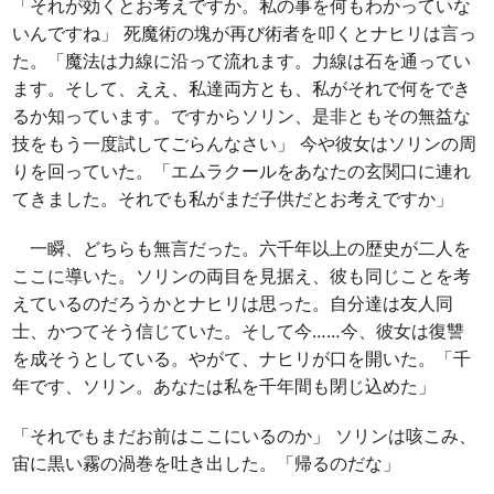
「それが効くとお考えですか。私の事を何もわかっていな
いんですね」 死魔術の塊が再び術者を叩くとナヒリは言っ
た。「魔法は力線に沿って流れます。力線は石を通ってい
ます。そして、ええ、私達両方とも、私がそれで何をでき
るか知っています。ですからソリン、是非ともその無益な
技をもう一度試してごらんなさい」 今や彼女はソリンの周
りを回っていた。「エムラクールをあなたの玄関口に連れ
てきました。それでも私がまだ子供だとお考えですか」
一瞬、どちらも無言だった。六千年以上の歴史が二人を
ここに導いた。ソリンの両目を見据え、彼も同じことを考
えているのだろうかとナヒリは思った。自分達は友人同
士、かつてそう信じていた。そして今……今、彼女は復讐
を成そうとしている。やがて、ナヒリが口を開いた。「千
年です、ソリン。あなたは私を千年間も閉じ込めた」
「それでもまだお前はここにいるのか」 ソリンは咳こみ、
宙に黒い霧の渦巻を吐き出した。「帰るのだな」