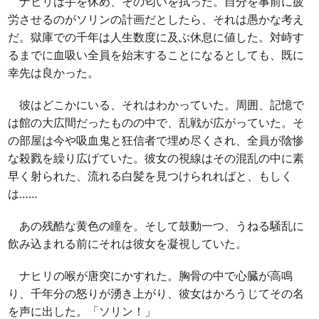
ナヒリは手を休め、その匂いを拭った。自分を事前に疲
労させるのがソリンの計画だとしたら、それは愚かな考え
だ。獄庫での千年は人生数度に及ぶ休息に値した。対峙す
るまでに血吸い全員を始末することになるとしても、既に
幸先は良かった。
彼はどこかにいる、それはわかっていた。周囲、記憶で
は館の大広間だったものの中で、乱戦が広がっていた。そ
の部屋は今や吸血鬼と狂信者で埋め尽くされ、全員が陰惨
な殺戮を繰り広げていた。彼女の視線はその混乱の中に素
早く射られた、流れる白髪を見つけられればと、もしく
は……
あの残酷な黄色の瞳を。そして鼓動一つ、うねる騒乱に
飲み込まれる前にそれは彼女を凝視していた。
ナヒリの喉が唐突にかすれた。胸骨の中で心臓が高鳴
り、千年分の怒りが湧き上がり、彼女はかろうじてその名
を声に出した。「ソリン！」