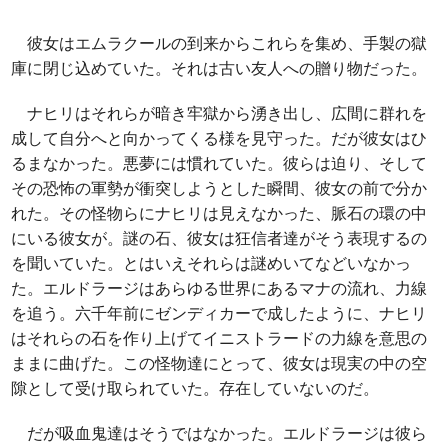
彼女はエムラクールの到来からこれらを集め、手製の獄
庫に閉じ込めていた。それは古い友人への贈り物だった。
ナヒリはそれらが暗き牢獄から湧き出し、広間に群れを
成して自分へと向かってくる様を見守った。だが彼女はひ
るまなかった。悪夢には慣れていた。彼らは迫り、そして
その恐怖の軍勢が衝突しようとした瞬間、彼女の前で分か
れた。その怪物らにナヒリは見えなかった、脈石の環の中
にいる彼女が。謎の石、彼女は狂信者達がそう表現するの
を聞いていた。とはいえそれらは謎めいてなどいなかっ
た。エルドラージはあらゆる世界にあるマナの流れ、力線
を追う。六千年前にゼンディカーで成したように、ナヒリ
はそれらの石を作り上げてイニストラードの力線を意思の
ままに曲げた。この怪物達にとって、彼女は現実の中の空
隙として受け取られていた。存在していないのだ。
だが吸血鬼達はそうではなかった。エルドラージは彼ら