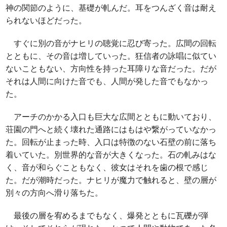
神の関節のように、基礎が軋んだ。耳をつんざく音は耐え
られないほどだった。
すぐに別の音がナヒリの聴覚に忍び寄った。広間の回転
とともに、その音は増していった。狂信者の詠唱に似てい
ないこともない、方向性を持った耳障りな音だった。だが
それは人間に向けた音でも、人間が発した音でもなかっ
た。
アーチのかかる入口も巨大な広間とともに動いており、
荘園の門へと続く壊れた通路にはもはや繋がっていなかっ
た。回転が止まった時、入口は特徴のない石壁の前に落ち
着いていた。別世界的な音が大きくなった。石の軋みはな
く、音が和らぐこともなく、彼女はそれを歯の根で感じ
た。だが潮時だった。ナヒリが魔力で触れると、壁の層が
別々の方向へ滑り落ちた。
最後の層を宥めるまでもなく、爆発とともに瓦礫が弾