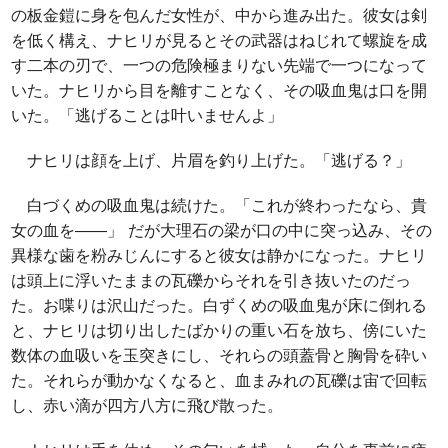
の板金鎧に身を包んだ女性が、中から進み出た。彼女は剣
を低く構え、ナヒリが見るとその武器はねじれて螺旋を成
す二本の刃で、一つの危険極まりない先端で一つになって
いた。ナヒリから目を離すことなく、その吸血鬼は口を開
いた。「逃げることは叶いませんよ」
ナヒリは顔を上げ、片眉を釣り上げた。「逃げる？」
白づくめの吸血鬼は続けた。「これが終わったなら、貴
女の血を――」 だが大理石の梁が口の中に突っ込み、その
異様な歯を粉みじんにすると彼女は静かになった。ナヒリ
は頭上に浮いたままの瓦礫からそれを引き抜いたのだっ
た。お喋りは沢山だった。白ずくめの吸血鬼が床に倒れる
と、ナヒリは切り出したばかりの重い石を放ち、傍にいた
数体の血吸いを玉突きにし、それらの頭蓋骨と胸骨を砕い
た。それらが動かなくなると、血まみれの瓦礫は宙で回転
し、赤い滴が四方八方に飛び散った。