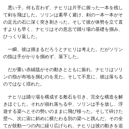
悪い子。何も言わず、ナヒリは片手に握った一本を残し
て剣を飛ばした。ソリンは素早く避け、剣の一本一本がそ
の足元の石に深く突き刺さった。そして彼が体勢を立て直
すよりも早く、ナヒリはその意志で踊り場の基礎を掴み、
ひっくり返した。
一瞬、彼は掴まるだろうとナヒリは考えた。だがソリン
の指は手がかりを掴めず、落下した。
だが重い赤絨毯がその動きとともに振れ、ナヒリはソリ
ンの指が布地を掴むのを見た。そして不意に、彼は落ちる
のではなく揺れた。
ナヒリは踊り場を構成する敷石を引き、完全な構造を解
きほぐした。それが崩れ落ちる中、ソリンは手を放し、浮
遊する梁へとその勢いのままに飛び移った。そして砕けた
壁へ、次に宙に斜めに横たわる別の梁へと跳んだ。その全
てが鼓動一つの内に繰り広げられ、ナヒリは彼の動きを追