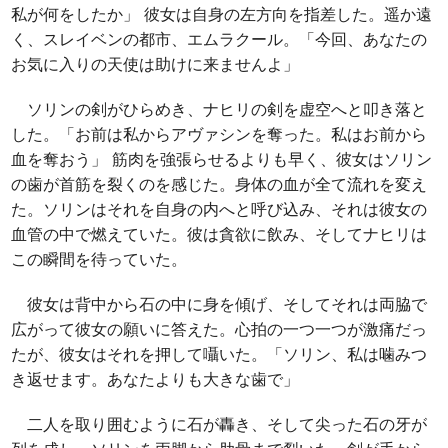
私が何をしたか」 彼女は自身の左方向を指差した。遥か遠
く、スレイベンの都市、エムラクール。「今回、あなたの
お気に入りの天使は助けに来ませんよ」
ソリンの剣がひらめき、ナヒリの剣を虚空へと叩き落と
した。「お前は私からアヴァシンを奪った。私はお前から
血を奪おう」 筋肉を強張らせるよりも早く、彼女はソリン
の歯が首筋を裂くのを感じた。身体の血が全て流れを変え
た。ソリンはそれを自身の内へと呼び込み、それは彼女の
血管の中で燃えていた。彼は貪欲に飲み、そしてナヒリは
この瞬間を待っていた。
彼女は背中から石の中に身を傾げ、そしてそれは両脇で
広がって彼女の願いに答えた。心拍の一つ一つが激痛だっ
たが、彼女はそれを押して囁いた。「ソリン、私は噛みつ
き返せます。あなたよりも大きな歯で」
二人を取り囲むように石が轟き、そして尖った石の牙が