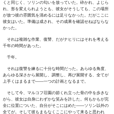
くと同じく、ソリンの匂いを放っていた。砕かれ、よじら
れ、形を変えられようとも、彼女がそうしても、この場所
が放つ彼の雰囲気を清めるには足りなかった。だがここに
彼女はいた。準備は成され、その成果を確認せねばならな
かった。
それは複雑な作業、復讐、だがナヒリにはそれを考える
千年の時間があった。
千年。
それは復讐を練るに十分な時間だった。あらゆる角度、
あらゆる深さから展開し、調整し、再び展開する、全てが
上手くはまるまで――一つの計画となるまで。
そして今、マルコフ荘園の節くれ立った骨の中を歩きな
がら、彼女は自身にわずかな笑みを許した。何もかもが完
全に位置についた、自分がそこにはめた――ソリン以外の
全てが。そして彼もまもなくここにやって来ると思われ