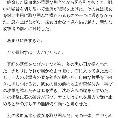
絶命した吸血鬼の華麗な胸当てから刃を引き抜くと、戦
いの騒音を切り裂いて金属が悲鳴を上げた。その屍は彼女
を緩い半円に取り囲んで横たわるものの一つに過ぎなかっ
た。息を上げながら、彼女は命なき塊を跳び越え、新たな
攻撃者の群れに対峙した。
あまりに多すぎた。
だが目指すは一人だけだった。
真紅の蒸気をなびかせながら、斧の黒い刃が振るわれ
た。ナヒリはそれが届かぬよう避け、右に入ってきた更に
もう一人の攻撃者の喉を剣先で裂いた。自由な片手を下向
きに押しつけると、彼女の目の前の地面が突然沈み、再び
の攻撃を試みた斧は弧を描き、沈み込みの端をかすめた。
その衝撃に石の破片が飛び、ナヒリはそれを魔力で受け止
めると斧の持ち主の無防備な顔へと走らせた。
別の吸血鬼達が彼女を取り囲んだ。その一体、白づくめ