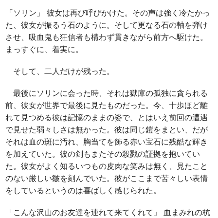
「ソリン」 彼女は再び呼びかけた。その声は強く冷たかっ
た、彼女が振るう石のように。そして更なる石の軸を弾け
させ、吸血鬼も狂信者も構わず貫きながら前方へ駆けた。
まっすぐに、着実に。
そして、二人だけが残った。
最後にソリンに会った時、それは獄庫の孤独に貪られる
前、彼女が世界で最後に見たものだった。今、十歩ほど離
れて見つめる彼は記憶のままの姿で、とはいえ前回の遭遇
で見せた弱々しさは無かった。彼は同じ鎧をまとい、だが
それは血の斑に汚れ、胸当てを飾る赤い宝石に残酷な輝き
を加えていた。彼の剣もまたその殺戮の証拠を抱いてい
た。彼女がよく知るいつもの皮肉な笑みは無く、見たこと
のない厳しい皺を刻んでいた。彼がここまで苦々しい表情
をしているというのは喜ばしく感じられた。
「こんな沢山のお友達を連れて来てくれて」 血まみれの杭