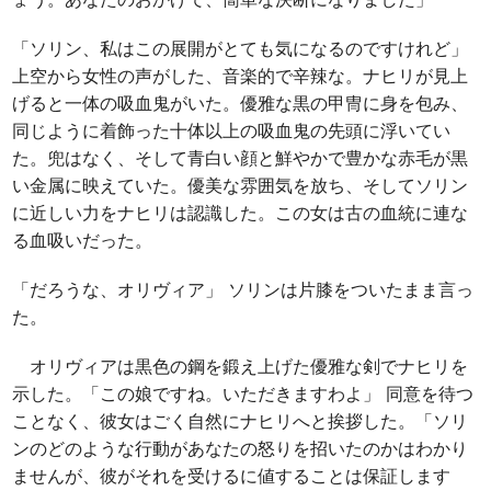
「ソリン、私はこの展開がとても気になるのですけれど」
上空から女性の声がした、音楽的で辛辣な。ナヒリが見上
げると一体の吸血鬼がいた。優雅な黒の甲冑に身を包み、
同じように着飾った十体以上の吸血鬼の先頭に浮いてい
た。兜はなく、そして青白い顔と鮮やかで豊かな赤毛が黒
い金属に映えていた。優美な雰囲気を放ち、そしてソリン
に近しい力をナヒリは認識した。この女は古の血統に連な
る血吸いだった。
「だろうな、オリヴィア」 ソリンは片膝をついたまま言っ
た。
オリヴィアは黒色の鋼を鍛え上げた優雅な剣でナヒリを
示した。「この娘ですね。いただきますわよ」 同意を待つ
ことなく、彼女はごく自然にナヒリへと挨拶した。「ソリ
ンのどのような行動があなたの怒りを招いたのかはわかり
ませんが、彼がそれを受けるに値することは保証します