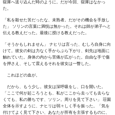
獄庫へ送り込んだ時のように。だが今回、獄庫はなかっ
た。
「私を殺せた筈だったな、未熟者。だがその機会を手放し
た」 ソリンの言葉に満悦は無かった。それは師が弟子へと
伝える教えだった。最後に授ける教えだった。
「そうかもしれません」 ナヒリは言った、むしろ自身に向
けて。彼女の剣は力なく手からぶら下がり、剣先は地面に
触れていた。身体の内から苦痛が広がった。自由な手で傷
を押さえ、そして震えるそれを彼女は一瞥した。
これほどの血が。
だから、もう少し。彼女は深呼吸をし、口を開いた。
「ここで何が起ころうとも、私がここから去っても去らな
くても、私の勝ちです、ソリン。周りを見て下さい」 荘園
全体を示すように、ナヒリは弱々しく手を振った。「気を
付けてよく見て下さい、あなたが所有を主張するものに、