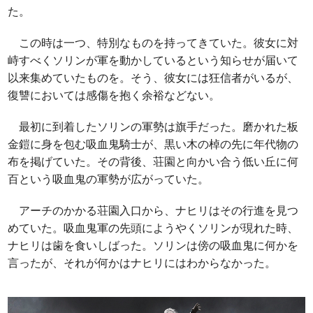
た。
この時は一つ、特別なものを持ってきていた。彼女に対
峙すべくソリンが軍を動かしているという知らせが届いて
以来集めていたものを。そう、彼女には狂信者がいるが、
復讐においては感傷を抱く余裕などない。
最初に到着したソリンの軍勢は旗手だった。磨かれた板
金鎧に身を包む吸血鬼騎士が、黒い木の棹の先に年代物の
布を掲げていた。その背後、荘園と向かい合う低い丘に何
百という吸血鬼の軍勢が広がっていた。
アーチのかかる荘園入口から、ナヒリはその行進を見つ
めていた。吸血鬼軍の先頭にようやくソリンが現れた時、
ナヒリは歯を食いしばった。ソリンは傍の吸血鬼に何かを
言ったが、それが何かはナヒリにはわからなかった。