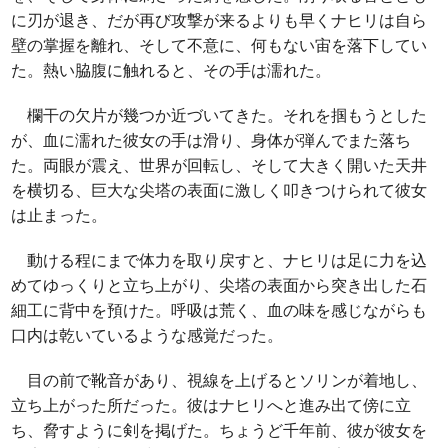
に刃が退き、だが再び攻撃が来るよりも早くナヒリは自ら
壁の掌握を離れ、そして不意に、何もない宙を落下してい
た。熱い脇腹に触れると、その手は濡れた。
欄干の欠片が幾つか近づいてきた。それを掴もうとした
が、血に濡れた彼女の手は滑り、身体が弾んでまた落ち
た。両眼が震え、世界が回転し、そして大きく開いた天井
を横切る、巨大な尖塔の表面に激しく叩きつけられて彼女
は止まった。
動ける程にまで体力を取り戻すと、ナヒリは足に力を込
めてゆっくりと立ち上がり、尖塔の表面から突き出した石
細工に背中を預けた。呼吸は荒く、血の味を感じながらも
口内は乾いているような感覚だった。
目の前で靴音があり、視線を上げるとソリンが着地し、
立ち上がった所だった。彼はナヒリへと進み出て傍に立
ち、脅すように剣を掲げた。ちょうど千年前、彼が彼女を