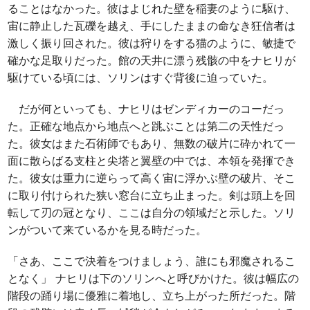
ることはなかった。彼はよじれた壁を稲妻のように駆け、
宙に静止した瓦礫を越え、手にしたままの命なき狂信者は
激しく振り回された。彼は狩りをする猫のように、敏捷で
確かな足取りだった。館の天井に漂う残骸の中をナヒリが
駆けている頃には、ソリンはすぐ背後に迫っていた。
だが何といっても、ナヒリはゼンディカーのコーだっ
た。正確な地点から地点へと跳ぶことは第二の天性だっ
た。彼女はまた石術師でもあり、無数の破片に砕かれて一
面に散らばる支柱と尖塔と翼壁の中では、本領を発揮でき
た。彼女は重力に逆らって高く宙に浮かぶ壁の破片、そこ
に取り付けられた狭い窓台に立ち止まった。剣は頭上を回
転して刃の冠となり、ここは自分の領域だと示した。ソリ
ンがついて来ているかを見る時だった。
「さあ、ここで決着をつけましょう、誰にも邪魔されるこ
となく」 ナヒリは下のソリンへと呼びかけた。彼は幅広の
階段の踊り場に優雅に着地し、立ち上がった所だった。階