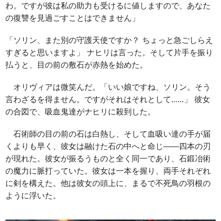
わ。ですが彼は私の助力も受けるに値しますので、あなた
の復讐を見過ごすことはできません」
「ソリン、また別の守護天使ですか？ ちょっと急ごしらえ
すぎると思いますよ」 ナヒリは言った。そして片手を振り
払うと、目の前の敷石が赤熱を始めた。
オリヴィアは微笑んだ。「いい娘ですね、ソリン。そう
言わざるを得ません。ですがそれはそれとして……」 彼女
の合図で、吸血鬼達がナヒリに殺到した。
石術師の目の前の石は白熱し、そして血吸い達の手が届
くよりも早く、彼女は融けた石の中へと命じ――四本の刃
が現れた。彼女が振るうものと全く同一であり、石鍛冶術
の魔力に脈打っていた。彼女は一本を握り、両手それぞれ
に剣を構えた。他は彼女の頭上に、まるで不死鳥の羽根の
ように浮いた。