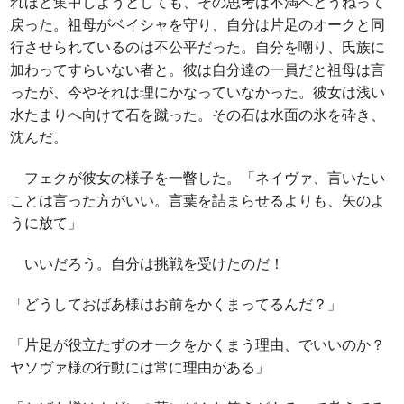
れほど集中しようとしても、その思考は不満へとうねって
戻った。祖母がベイシャを守り、自分は片足のオークと同
行させられているのは不公平だった。自分を嘲り、氏族に
加わってすらいない者と。彼は自分達の一員だと祖母は言
ったが、今やそれは理にかなっていなかった。彼女は浅い
水たまりへ向けて石を蹴った。その石は水面の氷を砕き、
沈んだ。
フェクが彼女の様子を一瞥した。「ネイヴァ、言いたい
ことは言った方がいい。言葉を詰まらせるよりも、矢のよ
うに放て」
いいだろう。自分は挑戦を受けたのだ！
「どうしておばあ様はお前をかくまってるんだ？」
「片足が役立たずのオークをかくまう理由、でいいのか？
ヤソヴァ様の行動には常に理由がある」