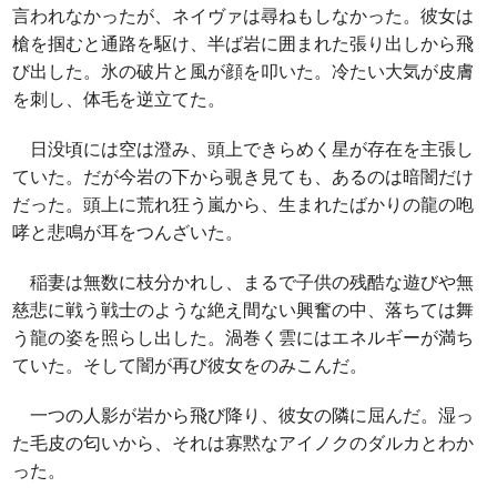
言われなかったが、ネイヴァは尋ねもしなかった。彼女は
槍を掴むと通路を駆け、半ば岩に囲まれた張り出しから飛
び出した。氷の破片と風が顔を叩いた。冷たい大気が皮膚
を刺し、体毛を逆立てた。
日没頃には空は澄み、頭上できらめく星が存在を主張し
ていた。だが今岩の下から覗き見ても、あるのは暗闇だけ
だった。頭上に荒れ狂う嵐から、生まれたばかりの龍の咆
哮と悲鳴が耳をつんざいた。
稲妻は無数に枝分かれし、まるで子供の残酷な遊びや無
慈悲に戦う戦士のような絶え間ない興奮の中、落ちては舞
う龍の姿を照らし出した。渦巻く雲にはエネルギーが満ち
ていた。そして闇が再び彼女をのみこんだ。
一つの人影が岩から飛び降り、彼女の隣に屈んだ。湿っ
た毛皮の匂いから、それは寡黙なアイノクのダルカとわか
った。