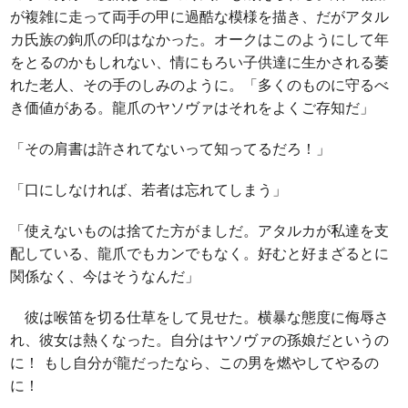
が複雑に走って両手の甲に過酷な模様を描き、だがアタル
カ氏族の鉤爪の印はなかった。オークはこのようにして年
をとるのかもしれない、情にもろい子供達に生かされる萎
れた老人、その手のしみのように。「多くのものに守るべ
き価値がある。龍爪のヤソヴァはそれをよくご存知だ」
「その肩書は許されてないって知ってるだろ！」
「口にしなければ、若者は忘れてしまう」
「使えないものは捨てた方がましだ。アタルカが私達を支
配している、龍爪でもカンでもなく。好むと好まざるとに
関係なく、今はそうなんだ」
彼は喉笛を切る仕草をして見せた。横暴な態度に侮辱さ
れ、彼女は熱くなった。自分はヤソヴァの孫娘だというの
に！ もし自分が龍だったなら、この男を燃やしてやるの
に！