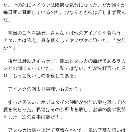
た。その死にネイヴァは陰鬱な気分になった、だが誰もが
毎日死に直面しているのだ。少なくとも彼は苦しまず死ん
だ。
「本当のことを話せ、さもなくば他のアイノクを食らう」
アタルカは吼え、身を低くしてヤソヴァに迫った。「お前
か？」
祖母は身動きすらせず、龍王とダルカの血縁であるラカ
ンとの間に立っていた。「私ではない。だが先程言った通
り、もっと良いものを殺してある」
「アイノクの肉より美味いものか？」
「ずっと美味い。オジュタイの仲間がお前の龍を殺して内
臓を食らった。私達はその余所者を殺し、お前の龍の復讐
をした。次の食事は龍だ！」
アタルカは顔を上げて空気をかいだ。嵐の辛辣な匂いは