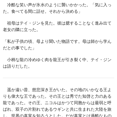
冷酷な笑い声が氷水のように襲いかかった。「気に入っ
た。食べてる間に話せ。それから決める」
祖母はテイ・ジンを見た。彼は臆することなく進み出て
老女の隣に立った。
「私が子供の頃、母より聞いた物語です。母は師から学ん
だとの事でした」
小柄な龍の冷めゆく肉を龍王が引き裂く中、テイ・ジン
は語りだした。
遥か遠い昔、慈悲深き王がいた。その地のいかなる王よ
りも偉大な王であった。その王とは秀でた知啓と力のある
龍であった。その王、ニコルはかつて同胞からは最弱と呼
ばれ、双子の片割れであるウギンと共に生まれた大陸を旅
し、世界の真実を知ろうとした。だが真実とは過酷なもの