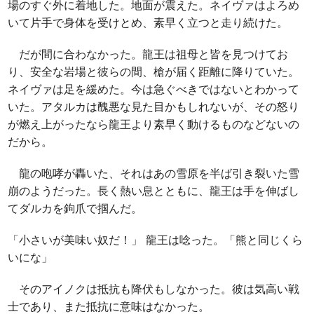
場のすぐ外に着地した。地面が震えた。ネイヴァはよろめ
いて片手で身体を受けとめ、素早く立つと走り続けた。
だが間に合わなかった。龍王は祖母と皆を見つけてお
り、安全な岩場と彼らの間、槍が届く距離に降りていた。
ネイヴァは足を緩めた。今は急ぐべきではないとわかって
いた。アタルカは醜悪な見た目かもしれないが、その怒り
が燃え上がったなら龍王より素早く動けるものなどないの
だから。
龍の咆哮が轟いた、それはあの雪原を半ば引き裂いた雪
崩のようだった。長く熱い息とともに、龍王は手を伸ばし
てダルカを鉤爪で掴んだ。
「小さいが美味い奴だ！」 龍王は唸った。「熊と同じくら
いにな」
そのアイノクは抵抗も降伏もしなかった。彼は気高い戦
士であり、また抵抗に意味はなかった。