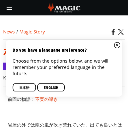
Skip
to
main
content
News
/
Magic Story
ボーラス年代記：炎と血
Do you have a language preference?
Choose from the options below, and we will
Magic Story
2018/07/18
remember your preferred language in the
future.
Kate Elliott
日本語
ENGLISH
前回の物語：
不実の囁き
岩屋の外では龍の嵐が吹き荒れていた。出ても良いとは