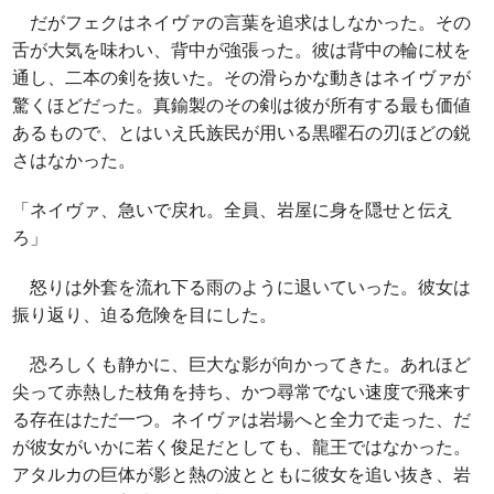
だがフェクはネイヴァの言葉を追求はしなかった。その
舌が大気を味わい、背中が強張った。彼は背中の輪に杖を
通し、二本の剣を抜いた。その滑らかな動きはネイヴァが
驚くほどだった。真鍮製のその剣は彼が所有する最も価値
あるもので、とはいえ氏族民が用いる黒曜石の刃ほどの鋭
さはなかった。
「ネイヴァ、急いで戻れ。全員、岩屋に身を隠せと伝え
ろ」
怒りは外套を流れ下る雨のように退いていった。彼女は
振り返り、迫る危険を目にした。
恐ろしくも静かに、巨大な影が向かってきた。あれほど
尖って赤熱した枝角を持ち、かつ尋常でない速度で飛来す
る存在はただ一つ。ネイヴァは岩場へと全力で走った、だ
が彼女がいかに若く俊足だとしても、龍王ではなかった。
アタルカの巨体が影と熱の波とともに彼女を追い抜き、岩