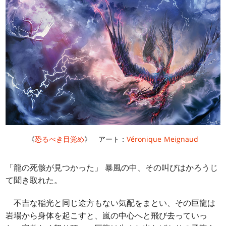
《
恐るべき目覚め
》 アート：
Véronique Meignaud
「龍の死骸が見つかった」 暴風の中、その叫びはかろうじ
て聞き取れた。
不吉な稲光と同じ途方もない気配をまとい、その巨龍は
岩場から身体を起こすと、嵐の中心へと飛び去っていっ