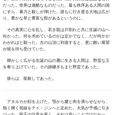
だった。世界は過酷なものだった。最も秩序ある人間の国
にすら、暴力と殺しが弾けた。誰もに行き渡る大地は広が
り、豊かな草と豊富な獣があるというのに。
その真実に心を乱し、若き龍は片割れと共に生誕の山へ
向かった。何を求めているのかは定かでなく、だが何かが
わかればと願った。古の山頂に到達すると、更に酷い展望
が彼を待ち受けていた。
輝かしく広がる生誕の山の麓に生きる人間は、野蛮な王
を奉り上げていた。その跡継ぎもまた野蛮であった。
彼らは、龍殺しであった。
アタルカが顔を上げた。顎から腱と肉を滴らせながら、
熱く輝く視線をテイ・ジンへと定めた。大気が予感に引き
つった。龍王の注意を惹く、それは良いことではなかっ