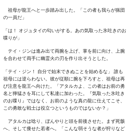
祖母が龍王へと一歩踏み出した。「この者も我らが猟団
の一員だ」
「は！ オジュタイの匂いがする。あの気取った氷吐きのお
喋りが」
テイ・ジンは進み出て両腕を上げ、掌を前に向け、上腕
を合わせて両手に幽霊火の刃を作り出そうとした。
「テイ・ジン！ 自分で始末できぬことを始めるな」 誰も
祖母には逆らわない。彼が従順に腕を下ろすと、祖母は再
び注意を龍王へ向けた。「アタルカよ、この者はお前の勇
名と獰猛さを耳にして私達に加わった。『気取った氷吐き
のお喋り』ではなく、お前のような真の龍に仕えてこそ、
この勇敢な戦士は役立つというものではないか？」
アタルカは唸り、ぼんやりと頭を前後させた。まず死骸
へ、そして痩せた若者へ。「こんな弱そうな者が狩りなど