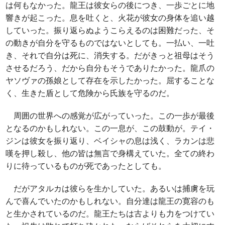
は何もなかった。龍王は彼女らの後につき、一歩ごとに地
響きが起こった。息を吐くと、火花が彼女の身体を追い越
していった。振り返らぬようこらえるのは困難だった、そ
の動きが自分を守るものではないとしても。一払い、一吐
き、それで自分は死に、消失する。だがきっと祖母はそう
させるだろう、だから自分もそうでありたかった。龍爪の
ヤソヴァの孫娘として存在を示したかった。屈することな
く、生きた盾として危険から氏族を守るのだ。
周囲の世界への感覚が広がっていった。この一歩が最後
となるのかもしれない。この一息が、この鼓動が。テイ・
ジンは彼女を振り返り、ベイシャの息は浅く、ラカンは悲
嘆を押し殺し、他の皆は無言で身構えていた。全ての終わ
りに待っているものが死であったとしても。
だがアタルカは彼らを生かしていた。あるいは捕虜を玩
んで喜んでいたのかもしれない。自分達は龍王の寛容のも
と生かされているのだ。龍王たちは古よりも力をつけてい