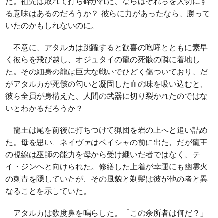
た。祖先は敗れて打ち砕かれた、ならばそれらを大切にす
る意味はあるのだろうか？ 彼らに力があったなら、勝って
いたのかもしれないのに。
不意に、アタルカは跳躍すると歓喜の咆哮とともに素早
く彼らを飛び越し、オジュタイの龍の死骸の隣に着地し
た。その細身の龍は巨大な戦いでひどく傷ついており、だ
がアタルカが死骸の匂いと凝固した血の味を吸い込むと、
彼ら全員が身構えた、人間の武器に切り裂かれたのではな
いとわかるだろうか？
龍王は尾を前後に打ちつけて猟団を岩の上へと追い詰め
た。母を思い、ネイヴァはベイシャの前に出た。だが龍王
の視線は巫師の能力を母から受け継いだ者ではなく、テ
イ・ジンへと向けられた。修繕した上着が幸運にも幽霊火
の刺青を隠していたが、その風貌と剃髪は彼が他の者と異
なることを示していた。
アタルカは数度鼻を鳴らした。「この余所者は何だ？」