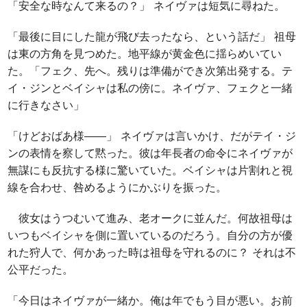
「安全な時なんて来るの？」 ネイヴァは短気に尋ねた。
「最後に目にした龍が飛び去ったなら、という話だ」 祖母
は東の方角を見つめた。地平線が黄金色に揺らめいてい
た。「フェク、先へ。残りは準備ができ次第出発する。テ
イ・ジンとベイシャは私の傍に。ネイヴァ、フェクと一緒
に行きなさい」
「けどおばあ様――」 ネイヴァは言いかけ、だがテイ・ジ
ンの表情を察して黙った。彼は年長者の命令にネイヴァが
無謀にも反抗する様に驚いていた。ベイシャは片割れと視
線を合わせ、咎めるようにかぶりを振った。
彼女はうつむいて進み、老オークに並んだ。何故祖母は
いつもベイシャを側に置いているのだろう。自分の方が優
れた狩人で、何かあった時は祖母を守れるのに？ それは不
公平だった。
「今日はネイヴァが一緒か。俺は年でもう目が悪い。お前