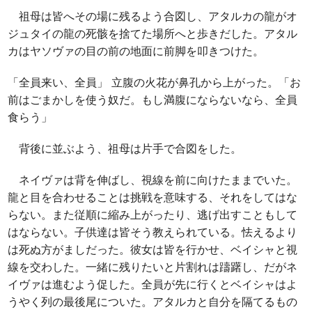
祖母は皆へその場に残るよう合図し、アタルカの龍がオ
ジュタイの龍の死骸を捨てた場所へと歩きだした。アタル
カはヤソヴァの目の前の地面に前脚を叩きつけた。
「全員来い、全員」 立腹の火花が鼻孔から上がった。「お
前はごまかしを使う奴だ。もし満腹にならないなら、全員
食らう」
背後に並ぶよう、祖母は片手で合図をした。
ネイヴァは背を伸ばし、視線を前に向けたままでいた。
龍と目を合わせることは挑戦を意味する、それをしてはな
らない。また従順に縮み上がったり、逃げ出すこともして
はならない。子供達は皆そう教えられている。怯えるより
は死ぬ方がましだった。彼女は皆を行かせ、ベイシャと視
線を交わした。一緒に残りたいと片割れは躊躇し、だがネ
イヴァは進むよう促した。全員が先に行くとベイシャはよ
うやく列の最後尾についた。アタルカと自分を隔てるもの