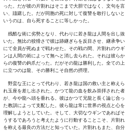
った。だが彼の片割れはそこまで大胆ではなく、文句を言
い、躊躇した。だが同胞の死に対して復讐を敢行しないと
いうのは、自ら死することに等しかった。
残酷な術に劣勢となり、代わりに若き龍は人間を出し抜
いた。無比の狡猾さで彼は跡継ぎらを反目させ、継承争い
にて全員が死ぬまで戦わせた。その戦の間、片割れのウギ
ンは人間の術によって無へと消し去られた。それは彼らか
らの復讐の鉤爪だった。だがその龍は勝利した。全ての上
に立つのは龍、その勝利こそ自然の摂理。
野蛮な王にとって代わり、若き龍は国の救い主と称えら
れ玉座を差し出された。かつて龍の血を飲み崇拝された者
が、今や龍へ頭を垂れる。彼はかつて兄龍と長く論じ合っ
た教訓によって支配した。彼ら龍は常に世界の視点と心を
理解しようとしていた。そして、大切なウギンであればそ
うするであろうと考えたように行動することこそ、片割れ
を称える最良の方法だと知っていた。片割れもまた、自分