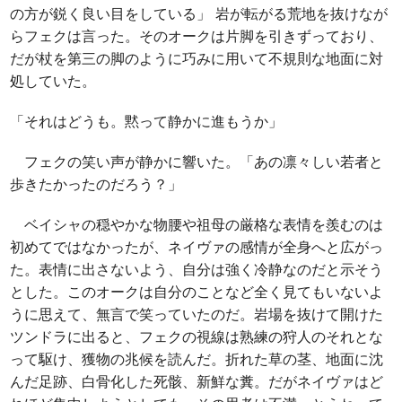
の方が鋭く良い目をしている」 岩が転がる荒地を抜けなが
らフェクは言った。そのオークは片脚を引きずっており、
だが杖を第三の脚のように巧みに用いて不規則な地面に対
処していた。
「それはどうも。黙って静かに進もうか」
フェクの笑い声が静かに響いた。「あの凛々しい若者と
歩きたかったのだろう？」
ベイシャの穏やかな物腰や祖母の厳格な表情を羨むのは
初めてではなかったが、ネイヴァの感情が全身へと広がっ
た。表情に出さないよう、自分は強く冷静なのだと示そう
とした。このオークは自分のことなど全く見てもいないよ
うに思えて、無言で笑っていたのだ。岩場を抜けて開けた
ツンドラに出ると、フェクの視線は熟練の狩人のそれとな
って駆け、獲物の兆候を読んだ。折れた草の茎、地面に沈
んだ足跡、白骨化した死骸、新鮮な糞。だがネイヴァはど