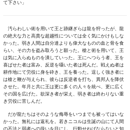
て下さい」
汚らわしい術を用いて王と跡継ぎらは龍を狩ったが、龍
の絶大な力と高貴な超越性については全く気にかけもしな
かった。弱き人間は自分達よりも偉大なものの血と骨を食
らい、その力を盗み取ろうと願った。槍と術を用いて、王
は気に入らぬものを潰していった。王にへつらう者、王を
喜ばせた者は富み、反逆を囁いた者は死んだ。戦えぬ者は
耕作地にて労役に身を砕き、王を養った。逞しく強き者に
は槍と鞭が与えられ、彼らは反逆者を打ち、異邦人を降伏
させた。年月と共に王は更に多くの人々を統べ、更に広く
その国を広げた。欲深き者が栄え、弱き者は終わりない重
き労役に苦しんだ。
だが龍たちはそのような侮辱をいつまでも被ってはいな
かった。無礼には返礼を。若きニコルは生誕の山にて人間
の不法と弱者への扱いを目にし、行動せねばならないと知