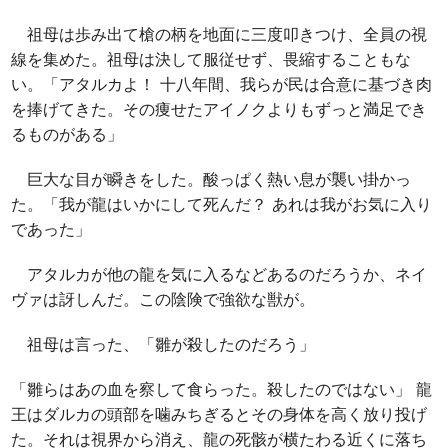
祖母は歩み出て槍の柄を地面に三度叩きつけ、全員の視
線を集めた。祖母は決して服従せず、畏縮することもな
い。「アタルカよ！ 十八年間、我らが民は合意に基づき肉
を捧げてきた。その痩せたアイノクよりもずっと満足でき
るものがある」
巨大な目が瞬きをした。酸っぱく熱い息が襲い掛かっ
た。「我が龍はいかにして死んだ？ あれは我がお気に入り
であった」
アタルカが他の龍を気に入るなどあるのだろうか、ネイ
ヴァは訝しんだ。この陰険で強欲な獣が。
祖母は言った、「雛が殺したのだろう」
「雛らはあの血を察して食らった。殺したのではない」 龍
王はダルカの頭部を噛みちぎるとその身体を高く放り投げ
た。それは視界から消え、龍の死骸が横たわる近くに落ち