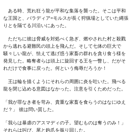
ある時、荒れ狂う龍が平和な集落を襲った。そこは平和
な王国と、パラディア=モルスが長く狩猟場としていた縄張
りとを隔てる川沿いにあった。
ただちに彼は脅威を対処べく急ぎ、燃やされた村と殺戮
から逃れる避難民の頭上を飛んだ。そして七体の巨大で
騒々しい龍が、怯えて逃げ惑う家畜の群れを貪り食う様を
発見した。略奪者らは頭上に旋回する王を一瞥し、だがそ
れだけで食事に戻った。何という侮辱だろうか！
王は輪を描くようにそれらの周囲に炎を吐いた。飛べる
龍を閉じ込める意図はなかった。注意を引くためだった。
「我が罪なき者を苛み、貴重な家畜を食らうのはなにゆえ
だ？」 彼は問い質した。
「我らは暴虐のアスマディの子。望むものは奪うのみ！」
それらは叫び、尾と鉤爪を振り回した。