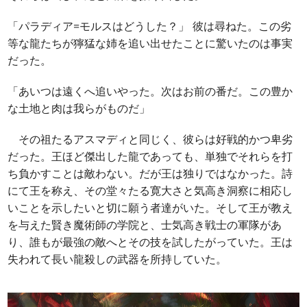
「パラディア=モルスはどうした？」 彼は尋ねた。この劣
等な龍たちが獰猛な姉を追い出せたことに驚いたのは事実
だった。
「あいつは遠くへ追いやった。次はお前の番だ。この豊か
な土地と肉は我らがものだ」
その祖たるアスマディと同じく、彼らは好戦的かつ卑劣
だった。王ほど傑出した龍であっても、単独でそれらを打
ち負かすことは敵わない。だが王は独りではなかった。詩
にて王を称え、その堂々たる寛大さと気高き洞察に相応し
いことを示したいと切に願う者達がいた。そして王が教え
を与えた賢き魔術師の学院と、士気高き戦士の軍隊があ
り、誰もが最強の敵へとその技を試したがっていた。王は
失われて長い龍殺しの武器を所持していた。