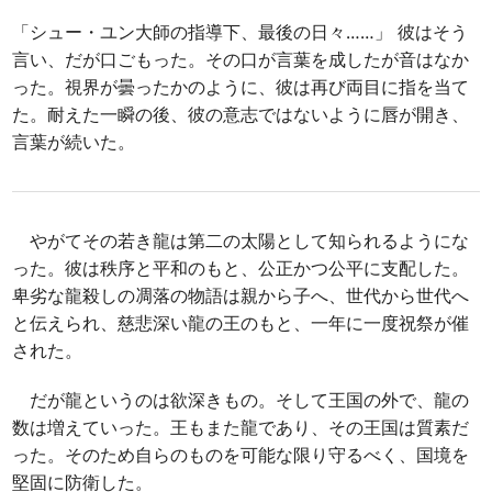
「シュー・ユン大師の指導下、最後の日々……」 彼はそう
言い、だが口ごもった。その口が言葉を成したが音はなか
った。視界が曇ったかのように、彼は再び両目に指を当て
た。耐えた一瞬の後、彼の意志ではないように唇が開き、
言葉が続いた。
やがてその若き龍は第二の太陽として知られるようにな
った。彼は秩序と平和のもと、公正かつ公平に支配した。
卑劣な龍殺しの凋落の物語は親から子へ、世代から世代へ
と伝えられ、慈悲深い龍の王のもと、一年に一度祝祭が催
された。
だが龍というのは欲深きもの。そして王国の外で、龍の
数は増えていった。王もまた龍であり、その王国は質素だ
った。そのため自らのものを可能な限り守るべく、国境を
堅固に防衛した。