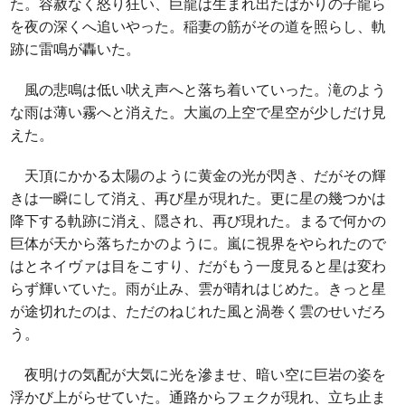
た。容赦なく怒り狂い、巨龍は生まれ出たばかりの子龍ら
を夜の深くへ追いやった。稲妻の筋がその道を照らし、軌
跡に雷鳴が轟いた。
風の悲鳴は低い吠え声へと落ち着いていった。滝のよう
な雨は薄い霧へと消えた。大嵐の上空で星空が少しだけ見
えた。
天頂にかかる太陽のように黄金の光が閃き、だがその輝
きは一瞬にして消え、再び星が現れた。更に星の幾つかは
降下する軌跡に消え、隠され、再び現れた。まるで何かの
巨体が天から落ちたかのように。嵐に視界をやられたので
はとネイヴァは目をこすり、だがもう一度見ると星は変わ
らず輝いていた。雨が止み、雲が晴れはじめた。きっと星
が途切れたのは、ただのねじれた風と渦巻く雲のせいだろ
う。
夜明けの気配が大気に光を滲ませ、暗い空に巨岩の姿を
浮かび上がらせていた。通路からフェクが現れ、立ち止ま