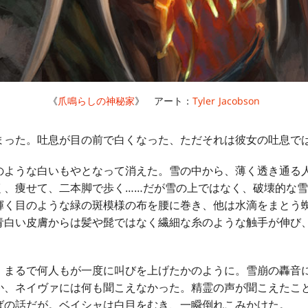
《
爪鳴らしの神秘家
》 アート：
Tyler Jacobson
った。吐息が目の前で白くなった、ただそれは彼女の吐息で
ような白いもやとなって消えた。雪の中から、薄く透き通る
く、痩せて、二本脚で歩く……だが雪の上ではなく、破壊的な
輝く目のような緑の斑模様の布を腰に巻き、他は水滴をまとう
青白い皮膚からは髪や髭ではなく繊細な糸のような触手が伸び
まるで何人もが一度に叫びを上げたかのように。雪崩の轟音
か、ネイヴァには何も聞こえなかった。精霊の声が聞こえたこ
ばの話だが。ベイシャは白目をむき、一瞬倒れこみかけた。