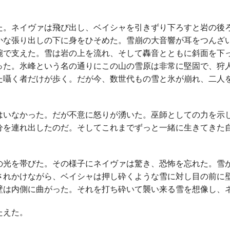
。ネイヴァは飛び出し、ベイシャを引きずり下ろすと岩の後
かな張り出しの下に身をひそめた。雪崩の大音響が耳をつんざ
腕で支えた。雪は岩の上を流れ、そして轟音とともに斜面を下
った。氷峰という名の通りにこの山の雪原は非常に堅固で、狩
た囁く者だけが歩く。だが今、数世代もの雪と氷が崩れ、二人
いなかった。だが不意に怒りが湧いた。巫師としての力を示
分を連れ出したのだ。そしてこれまでずっと一緒に生きてきた
光を帯びた。その様子にネイヴァは驚き、恐怖を忘れた。雪
されかけながら、ベイシャは押し砕くような雪に対し目の前に
壁は内側に曲がった。それを打ち砕いて襲い来る雪を想像し、
たえた。