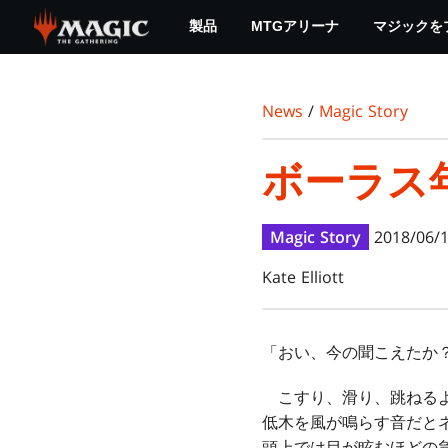
Skip
製品
MTGアリーナ
マジックを
to
main
content
News
/
Magic Story
ボーラス
Magic Story
2018/06/
Kate Elliott
「おい、今の聞こえたか
こすり、滑り、跳ねるよ
低木を風が鳴らす音だと
頭上では目が眩むほどの