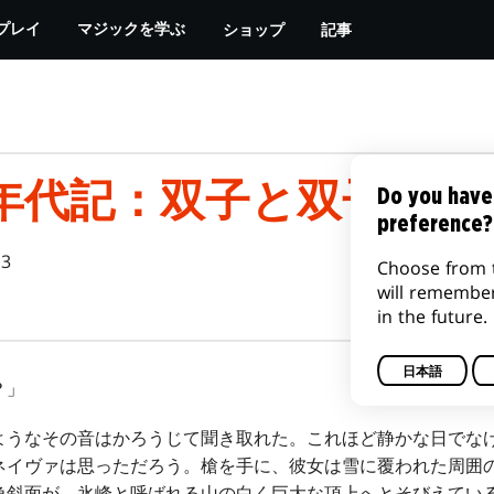
ショップ
記事
プレイ
マジックを学ぶ
年代記：双子と双子
Do you have
preference?
13
Choose from 
will remembe
in the future.
日本語
？」
うなその音はかろうじて聞き取れた。これほど静かな日でな
ネイヴァは思っただろう。槍を手に、彼女は雪に覆われた周囲
急斜面が、氷峰と呼ばれる山の白く巨大な頂上へとそびえてい