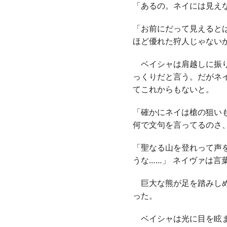
「あるの。ネイには見え
「お前にだって見えると
ほど優れた狩人じゃない
ベイシャは肩越しに振り
っくりだと言う。だがネ
てこれからもないと。
「確かにネイは槍の狙い
何で文句を言ってるのさ
「聖なる山を登れって声
うな……」 ネイヴァは言
巨大な熊が足を踏みしめ
った。
ベイシャは光に目を眩ま