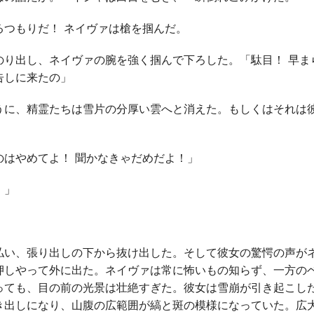
つもりだ！ ネイヴァは槍を掴んだ。
り出し、ネイヴァの腕を強く掴んで下ろした。「駄目！ 早ま
告しに来たの」
に、精霊たちは雪片の分厚い雲へと消えた。もしくはそれは
のはやめてよ！ 聞かなきゃだめだよ！」
！」
い、張り出しの下から抜け出した。そして彼女の驚愕の声が
押しやって外に出た。ネイヴァは常に怖いもの知らず、一方の
っても、目の前の光景は壮絶すぎた。彼女は雪崩が引き起こし
き出しになり、山腹の広範囲が縞と斑の模様になっていた。広