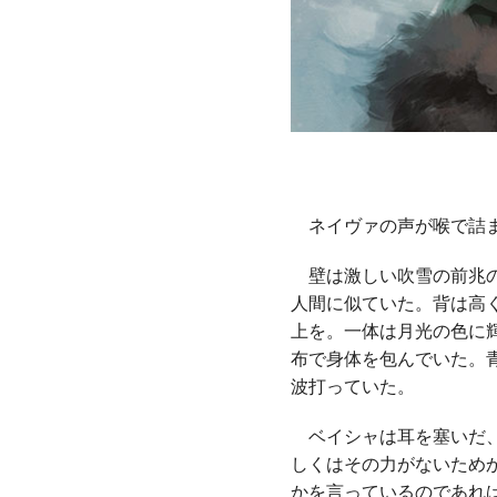
ネイヴァの声が喉で詰ま
壁は激しい吹雪の前兆の
人間に似ていた。背は高
上を。一体は月光の色に
布で身体を包んでいた。
波打っていた。
ベイシャは耳を塞いだ、
しくはその力がないため
かを言っているのであれ