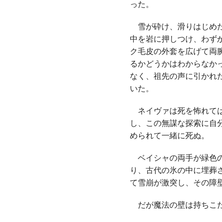
った。
雪が砕け、滑りはじめた
中を岩に押しつけ、わず
ク毛皮の外套を広げて両
るかどうかはわからなか
なく、祖先の声に引かれ
いた。
ネイヴァは死を怖れては
し、この無謀な探索に自
められて一緒に死ぬ。
ベイシャの両手が緑色の
り、古代の氷の中に埋葬
て雪崩が激突し、その障
だが魔法の壁は持ちこ