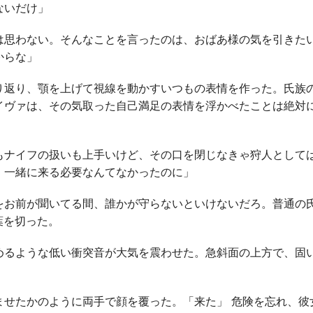
ないだけ」
は思わない。そんなことを言ったのは、おばあ様の気を引きた
からな」
返り、顎を上げて視線を動かすいつもの表情を作った。氏族
イヴァは、その気取った自己満足の表情を浮かべたことは絶対
もナイフの扱いも上手いけど、その口を閉じなきゃ狩人として
、一緒に来る必要なんてなかったのに」
をお前が聞いてる間、誰かが守らないといけないだろ。普通の
葉を切った。
るような低い衝突音が大気を震わせた。急斜面の上方で、固
せたかのように両手で顔を覆った。「来た」 危険を忘れ、彼