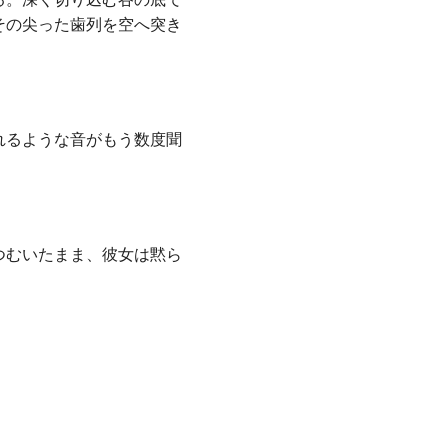
その尖った歯列を空へ突き
れるような音がもう数度聞
つむいたまま、彼女は黙ら