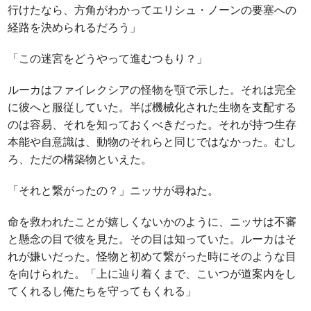
行けたなら、方角がわかってエリシュ・ノーンの要塞への
経路を決められるだろう」
「この迷宮をどうやって進むつもり？」
ルーカはファイレクシアの怪物を顎で示した。それは完全
に彼へと服従していた。半ば機械化された生物を支配する
のは容易、それを知っておくべきだった。それが持つ生存
本能や自意識は、動物のそれらと同じではなかった。むし
ろ、ただの構築物といえた。
「それと繋がったの？」ニッサが尋ねた。
命を救われたことが嬉しくないかのように、ニッサは不審
と懸念の目で彼を見た。その目は知っていた。ルーカはそ
れが嫌いだった。怪物と初めて繋がった時にそのような目
を向けられた。「上に辿り着くまで、こいつが道案内をし
てくれるし俺たちを守ってもくれる」