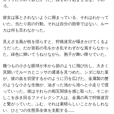
ろ
。
彼女は落とされないように掴まっている、それはわかって
いた。当たり前の行動。それは自分の肋骨ではない。ルー
カは何も言わなかった。
見えざる風が枝を揺らすと、狩猟迷宮が囁きかけてくるよ
うだった。だが首筋の毛をかき乱すわずかな風すらなかっ
た。緑色に輝いてうねりながら、胞子が舞い降りていた。
幾つもの小さな眼球が木から節のように飛び出し、大きく
見開いてルーカとニッサの通過を見つめた。シダに似た葉
が、彼の血を切望するかのように刃を広げた。金属製の蟹
のような小さな生物が、油ぎった池から池へと小走りで渡
っていった。彼はそれらの相互関係を感じ取った。そこか
しこを歩き回るファイレクシア人は、金属の蔦で狩猟迷宮
と繋がっていた。ふむ、それは素晴らしいことかもしれな
い、ひとつの生態系全体を支配する……