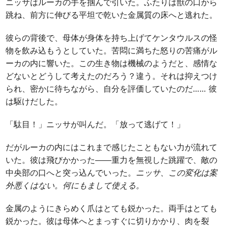
ニッサはルーカの手を掴んで引いた。ふたりは獣の口から
跳ね、前方に伸びる平坦で乾いた金属質の床へと逃れた。
彼らの背後で、母体が身体を持ち上げてケンタウルスの怪
物を飲み込もうとしていた。苦悶に満ちた怒りの苦痛がル
ーカの内に響いた。この生き物は機械のようだと、感情な
どないとどうして考えたのだろう？違う。それは抑えつけ
られ、密かに待ちながら、自分を評価していたのだ……
彼
は駆けだした。
「駄目！」ニッサが叫んだ。「放って逃げて！」
だがルーカの内にはこれまで感じたこともない力が流れて
いた。彼は飛びかかった――重力を無視した跳躍で、敵の
中央部の口へと突っ込んでいった。
ニッサ、この変化は案
外悪くはない。何にもまして使える。
金属のようにきらめく爪はとても鋭かった。両手はとても
鋭かった。彼は母体へとまっすぐに切りかかり、肉を裂