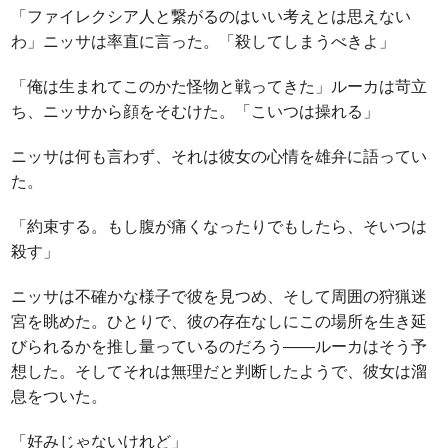
「ファイレクシア人と繋がるのはいい考えとは思えない
わ」ニッサは率直に言った。「殺してしまうべきよ」
「俺は生まれてこのかた怪物と戦ってきた」ルーカは苛立
ち、ニッサから顔をそむけた。「こいつは操れる」
ニッサは何も言わず、それは彼女の心情を雄弁に語ってい
た。
「約束する。もし腹が痛くなったりでもしたら、そいつは
殺す」
ニッサは不確かな様子で彼を見つめ、そして周囲の狩猟迷
宮を眺めた。ひとりで、彼の存在なしにこの場所を生き延
びられるかを推し量っているのだろう――ルーカはそう予
想した。そしてそれは無理だと判断したようで、彼女は溜
息をついた。
「好みじゃないけれど」