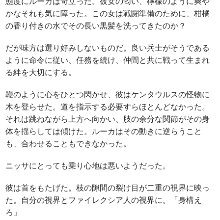
態度にルーカは苛立った。彼女の匂い、檸檬のように爽や
かなそれも気に障った。この女は戦闘準備のために、柑橘
の香り付きの水でその長い黒髪を洗ってきたのか？
だが味方は選り好みしないものだ。良い兵士がそうである
ように命令に従い、任務を続け、仲間と共に戦って生まれ
る絆を大切にする。
鞭のように心をひとつ閃かせ、彼はケンタウルスの怪物に
木を登らせた。道を指示する必要すらほとんどなかった。
それは跳ねながら上方へ向かい、肢の余分な関節がその身
体を揺らしては傾けた。ルーカはその動きに逆らうこと
も、合わせることもできなかった。
ニッサにとっても乗り心地は悪いようだった。
彼は首をもたげた。枝の隙間の裂け目が二重の視界に映っ
た。自分の視界とファイレクシア人の視界に。「身構え
ろ」