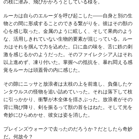
の枝に潜み、飛びかかろうとしている様を。
ルーカは自らのエルーダを呼び起こした――自身と別の生
物との間に形成することのできる繋がりを。彼はその獣の
心を感じ取った。金属のように眩しく、そして果肉のよう
な、活用しきれていない生物的要素が混じっている。ルー
カはそれを掴んで力を込めた。口に血の味を、舌に鉄の刺
激を感じるかのようだった。そのファイレクシア人はそれ
以上進めず、凍り付いた。掌握への抵抗を、暴れ悶える感
覚をルーカは頭蓋骨の内に感じた。
その隙にニッサと放浪者は太枝の上を前進し、負傷したケ
ンタウルスの怪物を追い詰めていった。それは落下して枝
に引っかかり、衝撃が木全体を揺さぶった。放浪者がその
背に飛び降り、剣を振るって獣の首をはねた。そして光を
奇妙にひらめかせ、彼女は姿を消した。
プレインズウォークで去ったのだろうか？だとしたら奇妙
だ。何故今？