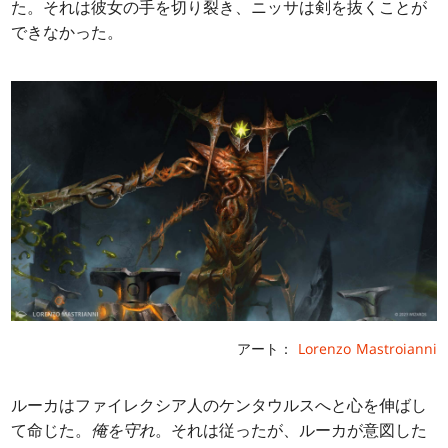
た。それは彼女の手を切り裂き、ニッサは剣を抜くことが
できなかった。
アート：
Lorenzo Mastroianni
ルーカはファイレクシア人のケンタウルスへと心を伸ばし
て命じた。
俺を守れ
。それは従ったが、ルーカが意図した