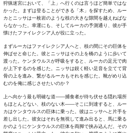
狩猟迷宮において、「上」へ行くのは言うほど簡単ではな
かった。まずは登ることができる「木」を探すため、ルー
カとニッサは一枚岩のような枝の大きな隙間を越えねばな
らなかった。幸運にも、そしてルーカの予測通り、彼が手
懐けたファイレクシア人が役に立った。
まずルーカはファイレクシア人へと、枝の間にその巨体を
伸ばせと命じた。彼とニッサはその上を橋のように歩いて
渡った。ケンタウルスが呼吸をすると、ルーカの足元で肉
が上下するのを感じた。ニッサは鋭く軽い足音を立てて背
骨の上を進み、繋がるルーカもそれを感じた。靴がめり込
むのを俺に感じさせたいのか？
上へ向かう最も明確な道――捕食者が待ち伏せる隠れ場所
もほとんどない、枝のない木――そこに到達すると、ルー
カはケンタウルスの巨体に乗った。彼はニッサへと片手を
差し出した。彼女はそれを無視して進み出ると、馬に乗る
かのようにケンタウルスの巨体を両脚で挟み込んだ。その