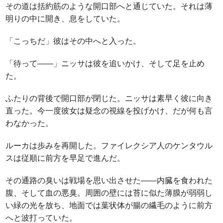
その道は括約筋のような開口部へと通じていた。それは薄
明りの中に開き、息をしていた。
「こっちだ」彼はその中へと入った。
「待って――」ニッサは彼を追いかけ、そして足を止め
た。
ふたりの背後で開口部が閉じた。ニッサは素早く彼に向き
直った。今一度彼女は疑念の視線を投げかけ、だが何も言
わなかった。
ルーカは歩みを再開した。ファイレクシア人のケンタウル
スは従順に前方を早足で進んだ。
その通路の臭いは戦場を思い出させた――内臓を食われた
腹、そして血の悪臭。周囲の壁には苔に似た薄膜が弱弱し
い緑の光を放ち、地面では葉状体が腸の繊毛のように前方
へと波打っていた。