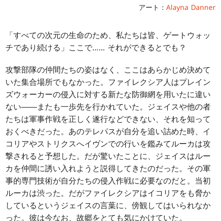
アート：
Alayna Danner
「すべての次元の生命のため、私たちは皆、ゲートウォッ
チであり続ける」ここで……
それができるとでも？
攻撃部隊の仲間たちの姿はなく、ここはあらかじめ決めて
いた集合場所でもなかった。ファイレクシア人はプレイン
ズウォーカーの侵入に対する新たな防御網を用いたに違い
ない――またも一歩先を行かれていた。ジェイスや他の者
たちは軍事作戦を正しく遂行などできない、それを知って
おくべきだった。あのテレパスが自分を追い詰めた時、イ
コリアやストリクスへイヴンでの行いを鑑みてルーカは攻
撃されると予想した。だが驚いたことに、ジェイスはルー
カを仲間に誘い入れようと説得してきたのだった。その軍
事的専門技術が自分たちの侵入作戦に必要なのだと。当初
ルーカは渋った。だがファイレクシアはイコリアをも脅か
しているというジェイスの言葉に、傍観してはいられなか
った。彼は今なお、故郷をとても気にかけていた。