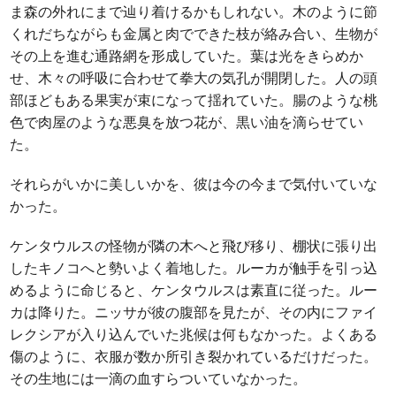
ま森の外れにまで辿り着けるかもしれない。木のように節
くれだちながらも金属と肉でできた枝が絡み合い、生物が
その上を進む通路網を形成していた。葉は光をきらめか
せ、木々の呼吸に合わせて拳大の気孔が開閉した。人の頭
部ほどもある果実が束になって揺れていた。腸のような桃
色で肉屋のような悪臭を放つ花が、黒い油を滴らせてい
た。
それらがいかに美しいかを、彼は今の今まで気付いていな
かった。
ケンタウルスの怪物が隣の木へと飛び移り、棚状に張り出
したキノコへと勢いよく着地した。ルーカが触手を引っ込
めるように命じると、ケンタウルスは素直に従った。ルー
カは降りた。ニッサが彼の腹部を見たが、その内にファイ
レクシアが入り込んでいた兆候は何もなかった。よくある
傷のように、衣服が数か所引き裂かれているだけだった。
その生地には一滴の血すらついていなかった。