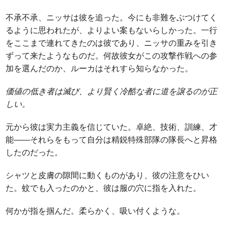
不承不承、ニッサは彼を追った。今にも非難をぶつけてく
るように思われたが、よりよい案もないらしかった。一行
をここまで連れてきたのは彼であり、ニッサの重みを引き
ずって来たようなものだ。何故彼女がこの攻撃作戦への参
加を選んだのか、ルーカはそれすら知らなかった。
価値の低き者は滅び、より賢く冷酷な者に道を譲るのが正
しい。
元から彼は実力主義を信じていた。卓絶、技術、訓練、才
能――それらをもって自分は精鋭特殊部隊の隊長へと昇格
したのだった。
シャツと皮膚の隙間に動くものがあり、彼の注意をひい
た。蚊でも入ったのかと、彼は服の穴に指を入れた。
何かが指を掴んだ。柔らかく、吸い付くような。