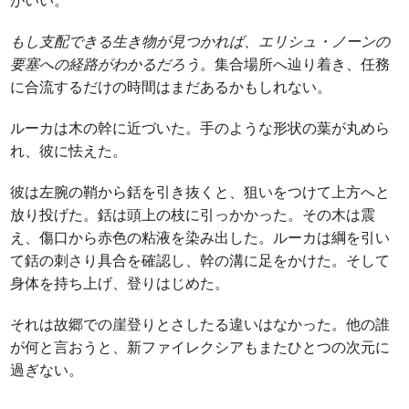
もし支配できる生き物が見つかれば、エリシュ・ノーンの
要塞への経路がわかるだろう。
集合場所へ辿り着き、任務
に合流するだけの時間はまだあるかもしれない。
ルーカは木の幹に近づいた。手のような形状の葉が丸めら
れ、彼に怯えた。
彼は左腕の鞘から銛を引き抜くと、狙いをつけて上方へと
放り投げた。銛は頭上の枝に引っかかった。その木は震
え、傷口から赤色の粘液を染み出した。ルーカは綱を引い
て銛の刺さり具合を確認し、幹の溝に足をかけた。そして
身体を持ち上げ、登りはじめた。
それは故郷での崖登りとさしたる違いはなかった。他の誰
が何と言おうと、新ファイレクシアもまたひとつの次元に
過ぎない。