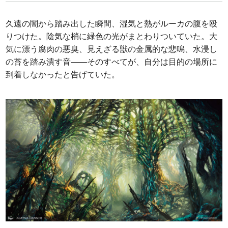
久遠の闇から踏み出した瞬間、湿気と熱がルーカの腹を殴
りつけた。陰気な梢に緑色の光がまとわりついていた。大
気に漂う腐肉の悪臭、見えざる獣の金属的な悲鳴、水浸し
の苔を踏み潰す音――そのすべてが、自分は目的の場所に
到着しなかったと告げていた。