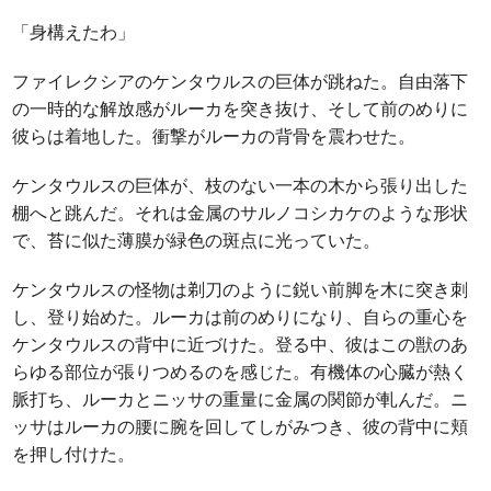
「身構えたわ」
ファイレクシアのケンタウルスの巨体が跳ねた。自由落下
の一時的な解放感がルーカを突き抜け、そして前のめりに
彼らは着地した。衝撃がルーカの背骨を震わせた。
ケンタウルスの巨体が、枝のない一本の木から張り出した
棚へと跳んだ。それは金属のサルノコシカケのような形状
で、苔に似た薄膜が緑色の斑点に光っていた。
ケンタウルスの怪物は剃刀のように鋭い前脚を木に突き刺
し、登り始めた。ルーカは前のめりになり、自らの重心を
ケンタウルスの背中に近づけた。登る中、彼はこの獣のあ
らゆる部位が張りつめるのを感じた。有機体の心臓が熱く
脈打ち、ルーカとニッサの重量に金属の関節が軋んだ。ニ
ッサはルーカの腰に腕を回してしがみつき、彼の背中に頬
を押し付けた。