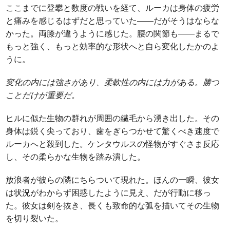
ここまでに登攀と数度の戦いを経て、ルーカは身体の疲労
と痛みを感じるはずだと思っていた――だがそうはならな
かった。両膝が違うように感じた。腰の関節も――まるで
もっと強く、もっと効率的な形状へと自ら変化したかのよ
うに。
変化の内には強さがあり、柔軟性の内には力がある。勝つ
ことだけが重要だ。
ヒルに似た生物の群れが周囲の繊毛から湧き出した。その
身体は鋭く尖っており、歯をぎらつかせて驚くべき速度で
ルーカへと殺到した。ケンタウルスの怪物がすぐさま反応
し、その柔らかな生物を踏み潰した。
放浪者が彼らの隣にちらついて現れた。ほんの一瞬、彼女
は状況がわからず困惑したように見え、だが行動に移っ
た。彼女は剣を抜き、長くも致命的な弧を描いてその生物
を切り裂いた。