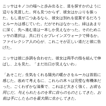
ニッサはキノコの端へと歩み出ると、道を探すかのように
辺りを見渡した。何も見つからず、彼女はかぶりを振っ
た。もし道が二つあるなら、彼女は別れを提案するだろう
とルーカは感じていた。だがそれはなかった。緑はあまり
に深く、先へ進む道は一本しか見えなかった。そのためニ
ッサの選択は、共に行くかプレインズウォークで帰るか。
ファイレクシア人の心が、これこそが正しい道だと彼に告
げた。
ニッサは彼に歩調を合わせた。彼女は両手の指を組んで伸
ばし、上を見た。「まだ出口が見えないわ」
「あそこだ」生気をくれる陽光の暖かさをルーカは首筋に
感じた。改めて考えるに、これらの木々は完璧な有機体だ
った。ごくわずかな滋養で、これほど大きく強く。
お前も
同じだ。与えられたものを常に自らのものとしてきた。お
前は手にしたものを最大限に生かしてきた。