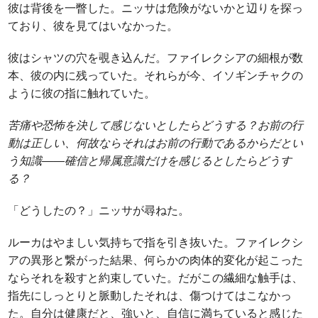
彼は背後を一瞥した。ニッサは危険がないかと辺りを探っ
ており、彼を見てはいなかった。
彼はシャツの穴を覗き込んだ。ファイレクシアの細根が数
本、彼の内に残っていた。それらが今、イソギンチャクの
ように彼の指に触れていた。
苦痛や恐怖を決して感じないとしたらどうする？お前の行
動は正しい、何故ならそれはお前の行動であるからだとい
う知識――確信と帰属意識だけを感じるとしたらどうす
る？
「どうしたの？」ニッサが尋ねた。
ルーカはやましい気持ちで指を引き抜いた。ファイレクシ
アの異形と繋がった結果、何らかの肉体的変化が起こった
ならそれを殺すと約束していた。だがこの繊細な触手は、
指先にしっとりと脈動したそれは、傷つけてはこなかっ
た。自分は健康だと、強いと、自信に満ちていると感じた