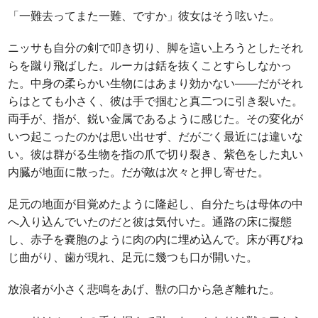
「一難去ってまた一難、ですか」彼女はそう呟いた。
ニッサも自分の剣で叩き切り、脚を這い上ろうとしたそれ
らを蹴り飛ばした。ルーカは銛を抜くことすらしなかっ
た。中身の柔らかい生物にはあまり効かない――だがそれ
らはとても小さく、彼は手で掴むと真二つに引き裂いた。
両手が、指が、鋭い金属であるように感じた。その変化が
いつ起こったのかは思い出せず、だがごく最近には違いな
い。彼は群がる生物を指の爪で切り裂き、紫色をした丸い
内臓が地面に散った。だが敵は次々と押し寄せた。
足元の地面が目覚めたように隆起し、自分たちは母体の中
へ入り込んでいたのだと彼は気付いた。通路の床に擬態
し、赤子を嚢胞のように肉の内に埋め込んで。床が再びね
じ曲がり、歯が現れ、足元に幾つも口が開いた。
放浪者が小さく悲鳴をあげ、獣の口から急ぎ離れた。