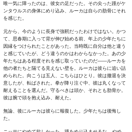
唯一気に障ったのは、彼女の足だった。その尖った踵がケ
ンタウルスの身体にめり込み、ルーカは自らの肋骨にそれ
を感じた。
元から、今のように長身で強靭だったわけではない。かつ
て、思春期に入って背が伸び始める前、年上の少年たちに
因縁をつけられたことがあった。当時既に自分は他と違う
と感じていたが、どう違うのかはわからなかった。あの少
年たちはある程度それを感じ取っていたのだ――ルーカを
他の者たちと隔てる見えない壁を。ルーカは彼らに追い詰
められた。向こうは五人、こちらはひとり。彼は撤退を決
意したが、転ばされた。拳が降り注ぐ中、彼は丸くなって
耐えることを選んだ。守るべきは頭か、それとも肋骨か。
彼は腕で頭を抱え込み、耐えた。
無論、後にルーカは彼らに報復した。少年たちは後悔し
た。
ニッサにやめて欲しかった。踵をめり込ませるな。
やめ