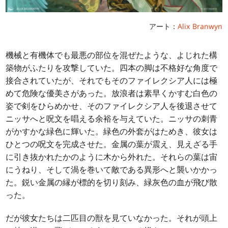
アート：
Alix Branwyn
機械と有機体でも最悪の部位を混ぜたような、よじれた構
築物がふたりを攻撃していた。四本の脚は不格好な角度で
接合されていたが、それでもそのファイレクシア人には極
めて危険な優美さがあった。放浪者は素早くかすむ白色の
姿で剣をひらめかせ、そのファイレクシア人を後退させて
ニッサへと呪文を唱える余裕を与えていた。ニッサの刺青
がかすかな緑色に輝いた。緑色の外套がはためき、彼女は
ひとつの呪文を完成させた。金属の葉が震え、見えざる手
に引き抜かれたかのように木から外れた。それらの葉は宙
にうねり、そして渦を巻いて敵である異形へと襲いかかっ
た。鋭い金属の縁が標的を切り刻み、緑灰色の血が飛び散
った。
だが彼女たちは二匹目の獣を見ていなかった。それが頭上