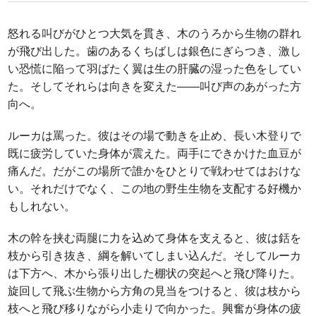
怒れる叫びがひとつ大気を貫き、木のうろから生物の群れ
が飛び出した。歯のあるくちばしは銀色にぎらつき、激し
い恐慌に陥って羽ばたく翼は生の肝臓の湿った色をしてい
た。そしてそれらは向きを変えた――叫び声のあがった方
向へ。
ルーカは罵った。彼はその場で動きを止め、長い木登りで
既に疲労していた身体が震えた。両手にできかけた血豆が
痛んだ。だがこの場所で誰かをひとりで戦わせてはおけな
い。それだけでなく、この地の野生生物を支配する好機か
もしれない。
木の幹を挟む両腿に力を込めて身体を支えると、彼は銛を
枝から引き抜き、綱を解いてしまい込んだ。そしてルーカ
は下方へ、木から張り出した棚状の突起へと飛び降りた。
旋回して飛ぶ生物から方角の見当をつけると、彼は枝から
枝へと飛び移りながら小走りで向かった。興奮が身体の疲