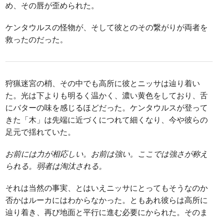
め、その唇が歪められた。
ケンタウルスの怪物が、そして彼とのその繋がりが両者を
救ったのだった。
狩猟迷宮の梢、その中でも高所に彼とニッサは辿り着い
た。光は下よりも明るく温かく、濃い黄色をしており、舌
にバターの味を感じるほどだった。ケンタウルスが登って
きた「木」は先端に近づくにつれて細くなり、今や彼らの
足元で揺れていた。
お前には力が相応しい。お前は強い。ここでは強さが称え
られる。弱者は淘汰される。
それは当然の事実、とはいえニッサにとってもそうなのか
否かはルーカにはわからなかった。ともあれ彼らは高所に
辿り着き、再び地面と平行に進む必要にかられた。そのま