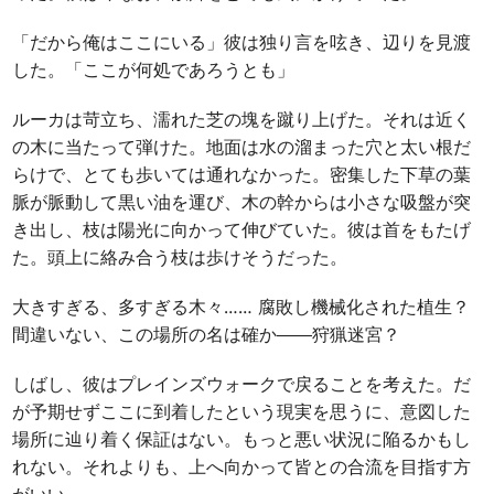
「だから俺はここにいる」彼は独り言を呟き、辺りを見渡
した。「ここが何処であろうとも」
ルーカは苛立ち、濡れた芝の塊を蹴り上げた。それは近く
の木に当たって弾けた。地面は水の溜まった穴と太い根だ
らけで、とても歩いては通れなかった。密集した下草の葉
脈が脈動して黒い油を運び、木の幹からは小さな吸盤が突
き出し、枝は陽光に向かって伸びていた。彼は首をもたげ
た。頭上に絡み合う枝は歩けそうだった。
大きすぎる、多すぎる木々……
腐敗し機械化された植生？
間違いない、この場所の名は確か――狩猟迷宮？
しばし、彼はプレインズウォークで戻ることを考えた。だ
が予期せずここに到着したという現実を思うに、意図した
場所に辿り着く保証はない。もっと悪い状況に陥るかもし
れない。それよりも、上へ向かって皆との合流を目指す方
がいい。