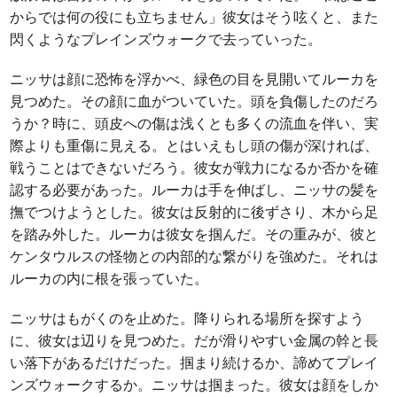
からでは何の役にも立ちません」彼女はそう呟くと、また
閃くようなプレインズウォークで去っていった。
ニッサは顔に恐怖を浮かべ、緑色の目を見開いてルーカを
見つめた。その顔に血がついていた。頭を負傷したのだろ
うか？時に、頭皮への傷は浅くとも多くの流血を伴い、実
際よりも重傷に見える。とはいえもし頭の傷が深ければ、
戦うことはできないだろう。彼女が戦力になるか否かを確
認する必要があった。ルーカは手を伸ばし、ニッサの髪を
撫でつけようとした。彼女は反射的に後ずさり、木から足
を踏み外した。ルーカは彼女を掴んだ。その重みが、彼と
ケンタウルスの怪物との内部的な繋がりを強めた。それは
ルーカの内に根を張っていた。
ニッサはもがくのを止めた。降りられる場所を探すよう
に、彼女は辺りを見つめた。だが滑りやすい金属の幹と長
い落下があるだけだった。掴まり続けるか、諦めてプレイ
ンズウォークするか。ニッサは掴まった。彼女は顔をしか