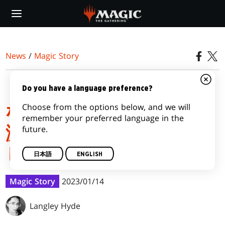
Skip
to
main
content
News
/
Magic Story
『ファイレクシア：完全
Do you have a language preference?
Choose from the options below, and we will
なる統一 憤怒のように
remember your preferred language in the
future.
激しく、歓喜のように眩
しく
日本語
ENGLISH
Magic Story
2023/01/14
Langley Hyde