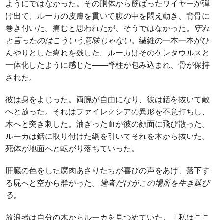
ようにではなかった。その胴体から筋ばったワイヤーが弾
け出て、ルーカの皮膚を貫いて腹の中を悶え動き、背骨に
巻き付いた。痛むと思われたが、そうではなかった。
守れ
と言ったのはこういう意味じゃない。
繊維の一本一本がひ
んやりとした痺れを残した。ルーカはそのケンタウルスと
一体化したように感じた――脊柱が包み込まれ、骨が保持
された。
彼は身をよじった。両腕が自由になり、彼は銛を抜いて敵
へと放った。それはファイレクシアの異形を不意打ちし、
木へと突き刺した。油ぎった血が彼の顔面に飛び散った。
ルーカは銛に取り付けた綱を引いてそれを木から抜いた。
死体が地面へと転がり落ちていった。
肝臓の色をした腐肉あさりたちが喜びの声をあげ、落下す
る屍へと空から群がった。
適者だけがこの場所を生き延び
る。
放浪者は自分の木からルーカを見つめていた。「私はここ