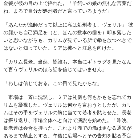
金髪が彼の目の上で揺れた。「羊飼いの娘の無礼な言葉だ
ね。まるで自分が処刑者だと言っているようだ」
「あんたが漁師だって以上に私は処刑者よ、ヴェリル」 彼
の顔から自己満足を（と、ほんの数本の歯を）叩き落した
いと思いながらも、カリムが見ている所で拳を放つべきで
はないと知っていた。ミアは彼へと注意を向けた。
「カリム長老。当然、皆誰も、本当にギトラグを見たなん
て言うヴェリルのほら話を信じてはいません」
「わしは信じておる。この目で見たからな」
市場は一斉に沈黙し、ミアは礼儀も何もかもを忘れてカ
リムを凝視した。ヴェリルは何かを言おうとしたが、カリ
ムはその手をヴェリルの胸に当てて若者を黙らせた。長老
は振り返り、市場全体へと向けて演説を始めた。「昨晩、
長老達は会合を持った。これより湖での漁は更なる通知が
あるまで禁止とする。午後に広場へとその告知を貼る予定