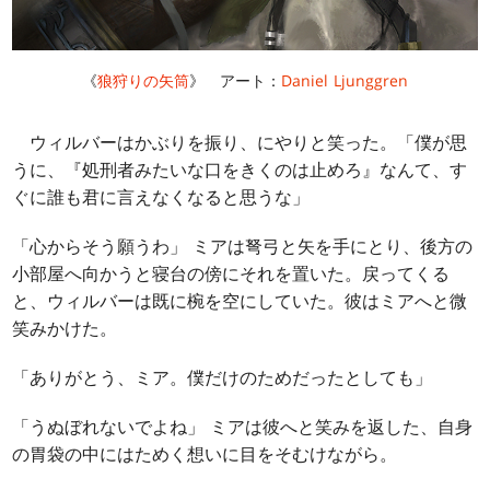
《
狼狩りの矢筒
》 アート：
Daniel Ljunggren
ウィルバーはかぶりを振り、にやりと笑った。「僕が思
うに、『処刑者みたいな口をきくのは止めろ』なんて、す
ぐに誰も君に言えなくなると思うな」
「心からそう願うわ」 ミアは弩弓と矢を手にとり、後方の
小部屋へ向かうと寝台の傍にそれを置いた。戻ってくる
と、ウィルバーは既に椀を空にしていた。彼はミアへと微
笑みかけた。
「ありがとう、ミア。僕だけのためだったとしても」
「うぬぼれないでよね」 ミアは彼へと笑みを返した、自身
の胃袋の中にはためく想いに目をそむけながら。