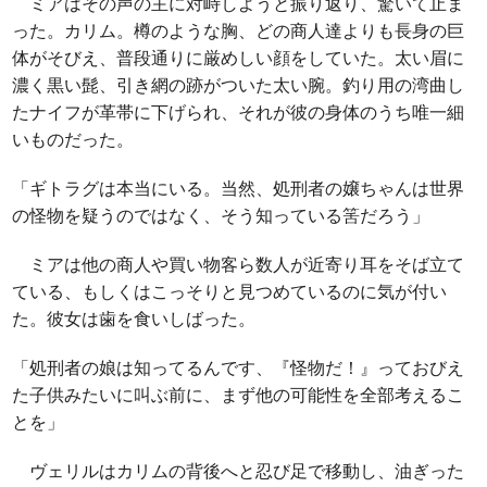
ミアはその声の主に対峙しようと振り返り、驚いて止ま
った。カリム。樽のような胸、どの商人達よりも長身の巨
体がそびえ、普段通りに厳めしい顔をしていた。太い眉に
濃く黒い髭、引き網の跡がついた太い腕。釣り用の湾曲し
たナイフが革帯に下げられ、それが彼の身体のうち唯一細
いものだった。
「ギトラグは本当にいる。当然、処刑者の嬢ちゃんは世界
の怪物を疑うのではなく、そう知っている筈だろう」
ミアは他の商人や買い物客ら数人が近寄り耳をそば立て
ている、もしくはこっそりと見つめているのに気が付い
た。彼女は歯を食いしばった。
「処刑者の娘は知ってるんです、『怪物だ！』っておびえ
た子供みたいに叫ぶ前に、まず他の可能性を全部考えるこ
とを」
ヴェリルはカリムの背後へと忍び足で移動し、油ぎった