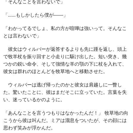
「そんなことを言わないで」
「……もしかしたら僕が――」
「わかってるでしょ、私の方が喧嘩は強いって。そんなこ
とは言わないで」
彼女はウィルバーが返答するよりも先に踵を返し、頭上
で牧羊杖を振り回すと小走りに駆け出した。短い突き、幾
つかの鋭い命令、そして強情な羊の顎の下に杖を入れて、
彼女は群れのほとんどを牧草地へと移動させた。
ウィルバーは逃げ帰ったのかと彼女は肩越しに一瞥し
た。驚いたことに、彼はまだそこに立っていた。言葉を失
い、迷っているかのように。
「あんなことを言うつもりはなかったんだ！」 牧草地の向
こうから彼は叫んだ。ミアは溜息をついたが、その顔には
思わず笑みが浮かんだ。