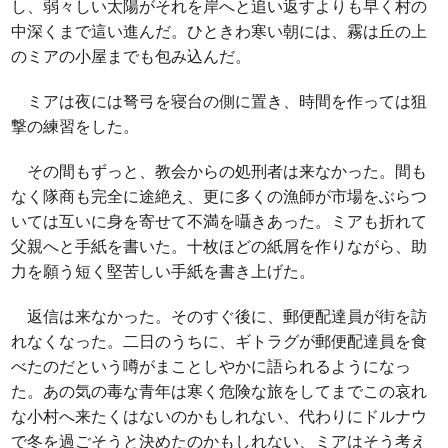
し、弱々しい太陽がそれを岸へと追い返すよりも早く村の
中深くまで這い進んだ。ひときわ寒い朝には、霧は丘の上
のミアの小屋までも包み込んだ。
ミアは夜には弩弓を寝台の側に置き、時間を作っては狙
撃の練習をした。
その間もずっと、教会からの処刑者は来なかった。間も
なく隊商も完全に途絶え、更に多くの漁師が市場をぶらつ
いては互いに身を寄せて不満を囁きあった。ミアも折れて
父親へと手紙を書いた。十枚ほどの紙屑を作りながら、助
力を願う短く堅苦しい手紙を書き上げた。
返信は来なかった。そのすぐ後に、郵便配達員が街を訪
れなくなった。二日のうちに、ギトラグが郵便配達員を食
べたのだという噂がまことしやかに語られるようになっ
た。あの気の毒な青年は寒く危険な旅をしてまでこの哀れ
な小村へ来たくはないのかもしれない、代わりにドルナウ
で冬を過ごそうと決めたのかもしれない、ミアはそう考え