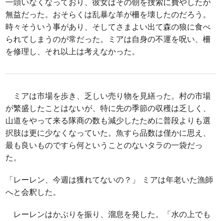
一頭いなくなっており、彼女はその朝を捜索に費やしたが
無益だった。おそらくは乱暴な羊が柵を壊したのだろう。
時々そういう事があり、そしてさまよい出て森の狼に食べ
られてしまうのが常だった。ミアは自身の不運を呪い、柵
を修理し、それ以上は考えなかった。
ミアは市場を歩き、乏しい売り物を見繕った。村の市場
が繁盛したことはないが、特に先の季節の収穫は乏しく、
山道をやって来る隊商の数も減少したために普段よりも選
択肢は更に少なくなっていた。魚すら品数は僅かに思え、
最も良いものですら何ということのないタラの一袋だっ
た。
「レーレン、今週は獲れてないの？」 ミアは年老いた漁師
へと会釈した。
レーレンはかぶりを振り、溜息を発した。「水の上でも