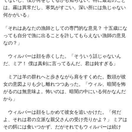
てないし、僕が何をしてるかも知らない。特に最近のこと
は。霧は異常だし、寒気がすごい。深い所には魚じゃない
何かがいる」
「それはあなたの漁師としての専門的な意見？ 十五歳にな
っても自分で漁に出ることを許してもらえない漁師の意見
なの？」
ウィルバーは顔を赤くした。「そういう話じゃないん
だ、ミア！ 僕は真剣に言ってるんだ、君は鈍すぎる」
ミアは羊の群れへと歩きながら肩をすくめた。数頭が彼
女の意図よりも少し離れつつあった。「ウィル、暗闇を怖
がるのは無意味よ。怖いのは、暗闇の中にいる何かなんだ
から」
ウィルバーは顔をしかめて彼女を追いかけた。「何だ
よ、それは君の立派な親父さんの受け売りかよ？」 ミアは
その餌には食いつかず、だがそれでもウィルバーは続け