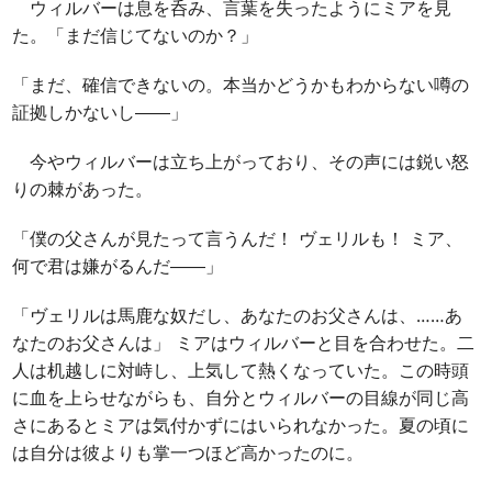
ウィルバーは息を呑み、言葉を失ったようにミアを見
た。「まだ信じてないのか？」
「まだ、確信できないの。本当かどうかもわからない噂の
証拠しかないし――」
今やウィルバーは立ち上がっており、その声には鋭い怒
りの棘があった。
「僕の父さんが見たって言うんだ！ ヴェリルも！ ミア、
何で君は嫌がるんだ――」
「ヴェリルは馬鹿な奴だし、あなたのお父さんは、……あ
なたのお父さんは」 ミアはウィルバーと目を合わせた。二
人は机越しに対峙し、上気して熱くなっていた。この時頭
に血を上らせながらも、自分とウィルバーの目線が同じ高
さにあるとミアは気付かずにはいられなかった。夏の頃に
は自分は彼よりも掌一つほど高かったのに。