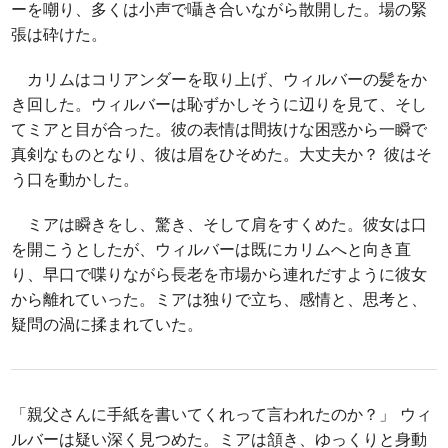
ーを嘲り、多くは小声で囁き合いながら散開した。場の緊
張は砕けた。
カリムはコリアンダーを取り上げ、ウィルバーの髪をか
き回した。ウィルバーは恥ずかしそうに辺りを見て、そし
てミアと目が合った。彼の表情は間抜けな困惑から一瞬で
真剣なものとなり、彼は眉をひそめた。大丈夫か？ 彼はそ
う口を動かした。
ミアは瞬きをし、驚き、そして肩をすくめた。彼女は口
を開こうとしたが、ウィルバーは既にカリムへと向き直
り、早口で喋りながら長老を市場から連れだすように彼女
から離れていった。ミアは独りで立ち、感情と、思考と、
疑問の渦に揉まれていた。
「親父さんに手紙を書いてくれって言われたのか？」 ウィ
ルバーは疑い深く見つめた。ミアは頷き、ゆっくりと身動