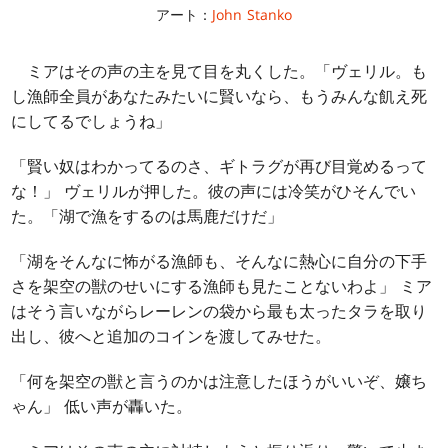
アート：
John Stanko
ミアはその声の主を見て目を丸くした。「ヴェリル。も
し漁師全員があなたみたいに賢いなら、もうみんな飢え死
にしてるでしょうね」
「賢い奴はわかってるのさ、ギトラグが再び目覚めるって
な！」 ヴェリルが押した。彼の声には冷笑がひそんでい
た。「湖で漁をするのは馬鹿だけだ」
「湖をそんなに怖がる漁師も、そんなに熱心に自分の下手
さを架空の獣のせいにする漁師も見たことないわよ」 ミア
はそう言いながらレーレンの袋から最も太ったタラを取り
出し、彼へと追加のコインを渡してみせた。
「何を架空の獣と言うのかは注意したほうがいいぞ、嬢ち
ゃん」 低い声が轟いた。