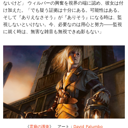
ないけど」 ウィルバーの興奮を視界の端に認め、彼女は付
け加えた。「でも疑う証拠は十分にある。可能性はある。
そして『ありえなさそう』が『ありそう』になる時は、監
視しないといけない。今、必要なのは用心と努力――監視
に就く時は、無害な雑音も無視できぬ影もない」
《
霊廟の護衛
》 アート：
David Palumbo