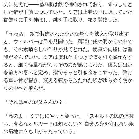
丈に見えた――樫の板は鉄で補強されており、ずっしりと
した鍵が手前についていた。ミアは上着の中に隠していた
首飾りに手を伸ばし、鍵を手に取り、箱を開錠した。
「うわあ」 銀で装飾された小さな弩弓を彼女が取り出す
と、ウィルバーは目を見開いた。薄暗い炎の明かりの中で
も、その素晴らしい作りが見てとれた。銃身の両脇には聖
印が並んでいた。ミアは慣れた手つきで弦を引く操作をす
ると、細く軽量ながらもその力が感じられた。彼女は狙い
を前方の窓へと定め、指でそっと引き金をこすった。弾け
る重い音が響き、震える弦から放たれた埃がゆらめく明か
りの中へと飛んだ。
「それは君の親父さんの？」
「私のよ」 ミアはにやりと笑った。「スキルトの民の盾持
ち、有名なオルガードは知らない？ 自分の身を守れない娘
の窮地に立ち上がったっていう」