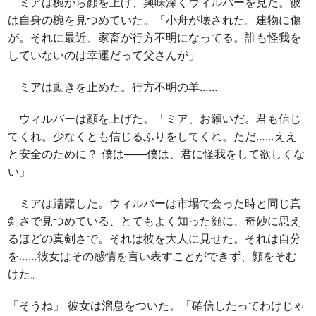
ミアは椀から顔を上げ、興味深くウィルバーを見た。彼
は自身の椀を見つめていた。「小舟が壊された。建物に傷
が。それに最近、家畜が行方不明になってる。誰も怪我を
していないのは幸運だって父さんが」
ミアは動きを止めた。行方不明の羊……
ウィルバーは顔を上げた。「ミア、お願いだ。君も信じ
てくれ。少なくとも信じるふりをしてくれ。ただ……ええ
と安全のために？ 僕は――僕は、君に怪我をして欲しくな
い」
ミアは躊躇した。ウィルバーは市場で会った時と同じ真
剣さで見つめている、とてもよく知った顔に、奇妙に思え
るほどの真剣さで。それは彼を大人に見せた。それは自分
を……彼女はその感情を言い表すことができず、顔をそむ
けた。
「そうね」 彼女は溜息をついた。「確信したってわけじゃ