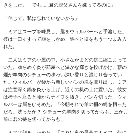
きをした。「でも……君の親父さんを嫌ってるのに」
「信じて。私は忘れていないから」
ミアはスープを味見し、匙をウィルバーへと手渡した。
彼は一口すすって顔をしかめ、鍋へと塩をもう一つまみ入
れた。
二人はミアの小屋の中、小さなかまどの傍に縮こまって
いた。ゆらめく炎が部屋へと温かな輝きを投げかけ、薪の
煙が羊肉のシチューの味わい深い香りと混じり合ってい
た。ウィルバーが袋から新しいパンの塊を取り出し、ミア
は注意深く鍋を炎から上げ、近くの机の上に置いた。彼女
は椅子へ座ると腰からナイフを抜き、パンを切った。ウィ
ルバーは眉をひそめた。「今朝それで羊の柵の縄を切った
だろ。洗ったか？ シチューの羊肉を切ってからも。三か月
前に君の髪を切ってからも」
ミアは顔をしかめた。「これは私の最高のナイフ。何に