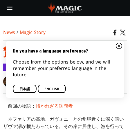
Skip
to
main
content
News
/
Magic Story
贄
Do you have a language preference?
Choose from the options below, and we will
Magic Story
2016/03/23
remember your preferred language in the
future.
Michael Yichao
日本語
ENGLISH
前回の物語：
招かれざる訪問者
ネファリアの高地、ガヴォニーとの州境近くに深く暗い
ザヴァ湖が横たわっている。その岸に居住し、漁を行って