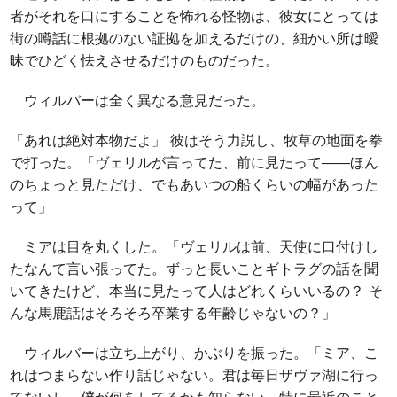
者がそれを口にすることを怖れる怪物は、彼女にとっては
街の噂話に根拠のない証拠を加えるだけの、細かい所は曖
昧でひどく怯えさせるだけのものだった。
ウィルバーは全く異なる意見だった。
「あれは絶対本物だよ」 彼はそう力説し、牧草の地面を拳
で打った。「ヴェリルが言ってた、前に見たって――ほん
のちょっと見ただけ、でもあいつの船くらいの幅があった
って」
ミアは目を丸くした。「ヴェリルは前、天使に口付けし
たなんて言い張ってた。ずっと長いことギトラグの話を聞
いてきたけど、本当に見たって人はどれくらいいるの？ そ
んな馬鹿話はそろそろ卒業する年齢じゃないの？」
ウィルバーは立ち上がり、かぶりを振った。「ミア、こ
れはつまらない作り話じゃない。君は毎日ザヴァ湖に行っ