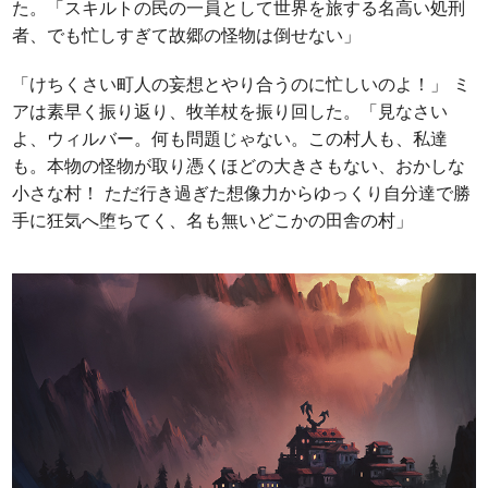
た。「スキルトの民の一員として世界を旅する名高い処刑
者、でも忙しすぎて故郷の怪物は倒せない」
「けちくさい町人の妄想とやり合うのに忙しいのよ！」 ミ
アは素早く振り返り、牧羊杖を振り回した。「見なさい
よ、ウィルバー。何も問題じゃない。この村人も、私達
も。本物の怪物が取り憑くほどの大きさもない、おかしな
小さな村！ ただ行き過ぎた想像力からゆっくり自分達で勝
手に狂気へ堕ちてく、名も無いどこかの田舎の村」