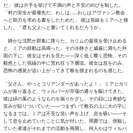
だ」 彼は片手を挙げて不満の声と不安の叫びを制した。
「村の安全が最優先だ。わしは……わしはアヴァシン教会
へと助力を求める書をしたためた」 彼は視線をミアへと移
した。「君も父上へと書いてくれるだろうが」
静かな沈黙が群集に降りた。カリムの凝視を受け止める
と、ミアの鼓動は高鳴った。その冷静さと威厳に満ちた外
面の下に、彼女はそれを見た――深く低く響く恐怖、その
毅然とした視線の中に荒れ狂う下層流。彼女は息をのみ、
恐怖の感覚が這い上がってきて喉を掴まれるのを感じた。
「父さん、やっとコリアンダーがあったよ！」 ミアとカリ
ムが振り返ると、ウィルバーが市場の通りを駆けてきた。
彼は緑の葉のようなものを振りかざし、その顔には奇妙な
笑みが貼りついていた――つまずいて敷石の上に大の字に
なるまでは。ミアは不安な笑い声を上げ、息を吸い――そ
して息を止めていたことに気が付いた。周囲では、傍観し
ていた者達がそれまでの活動を再開し、何人かはウィルバ