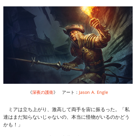
《
深夜の護衛
》 アート：
Jason A. Engle
ミアは立ち上がり、激高して両手を宙に振るった。「私
達はまだ知らないじゃないの、本当に怪物がいるのかどう
かも！」