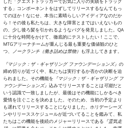
した「クエストトラッカーでお気に入りの実績をトラック
する」コンポーネントをはずしてリリースするなんてもっ
てのほか！なにせ、本当に素晴らしいアイディアなのだか
ら！その後も私たちは、大きな障害とまではいえないもの
の、少し後ろ髪を引かれるようなバグを発見しました。QA
に十分な時間をかけて、徹底的にテストしたい！ここで、
MTGアリーナチームが重んじる最も重要な価値観のひと
つ、
ノークランチ（働き詰めは禁物）
も浮上してきます。
『マジック：ザ・ギャザリング ファウンデーションズ』
の
締め切りが近づく中、私たちは実行するか否かの決断を迫
られました。その機能を
『マジック：ザ・ギャザリング フ
ァウンデーションズ』
込みでリリースすることは
可能
だと
いう認識で一致しましたが、最後はその機能にしかるべき
愛情を注ぐことを決めました。そのため、当初の予定より
も遅れてリリースすることになりました。ホリデーシーズ
ンやリリーススケジュールが近づいてることを鑑みて、私
たちはこの機能を後続のメジャーリリースである
『霊気走