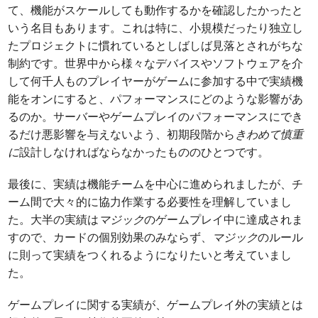
て、機能がスケールしても動作するかを確認したかったと
いう名目もあります。これは特に、小規模だったり独立し
たプロジェクトに慣れているとしばしば見落とされがちな
制約です。世界中から様々なデバイスやソフトウェアを介
して何千人ものプレイヤーがゲームに参加する中で実績機
能をオンにすると、パフォーマンスにどのような影響があ
るのか。サーバーやゲームプレイのパフォーマンスにでき
るだけ悪影響を与えないよう、初期段階から
きわめて慎重
に
設計しなければならなかったもののひとつです。
最後に、実績は機能チームを中心に進められましたが、チ
ーム間で大々的に協力作業する必要性を理解していまし
た。大半の実績は
マジック
のゲームプレイ中に達成されま
すので、カードの個別効果のみならず、
マジック
のルール
に則って実績をつくれるようになりたいと考えていまし
た。
ゲームプレイに関する実績が、ゲームプレイ外の実績とは