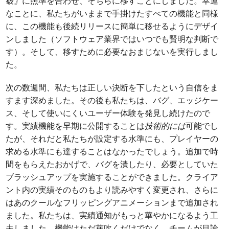
破』
に照準を合わせ、そちらに移すことにしました。幸運
なことに、私たちがいままで手掛けたすべての機能と同様
に、この機能も後続リリースに簡単に移せるようにデザイ
ンしました（ソフトウェア業界ではいつでも賢明な判断で
す）。そして、移すために必要なおまじないを実行しまし
た。
次の数週間、私たちは正しい決断を下したという自信をま
すます深めました。その後も私たちは、バグ、エッジケー
ス、そして使いにくいユーザー体験を発見し続けたので
す。実績機能を早期に公開することは
技術的には
可能でし
たが、それだと私たちが設定する水準にも、プレイヤーの
求める水準にも達することはなかったでしょう。追加で時
間をもらえたおかげで、バグを潰したり、必要としていた
ブラッシュアップを実施することができました。クライア
ント内の実績そのものもより読みやすく変更され、さらに
はあのクールなフリッピングアニメーションまで追加され
ました。私たちは、実績通知がもっと華やかになるよう工
夫しました。機能はただ芽吹くだけでなく、チームが目論