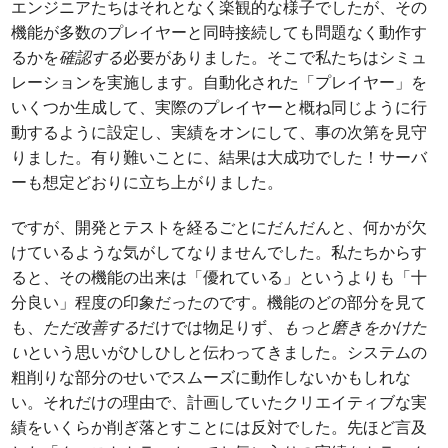
エンジニアたちはそれとなく楽観的な様子でしたが、その
機能が多数のプレイヤーと同時接続しても問題なく動作す
るかを
確認する
必要がありました。そこで私たちはシミュ
レーションを実施します。自動化された「プレイヤー」を
いくつか生成して、実際のプレイヤーと概ね同じように行
動するように設定し、実績をオンにして、事の次第を見守
りました。有り難いことに、結果は大成功でした！サーバ
ーも想定どおりに立ち上がりました。
ですが、開発とテストを経るごとにだんだんと、何かが欠
けているような気がしてなりませんでした。私たちからす
ると、その機能の出来は「優れている」というよりも「十
分良い」程度の印象だったのです。機能のどの部分を見て
も、
ただ改善する
だけでは物足りず、
もっと磨きをかけた
い
という思いがひしひしと伝わってきました。システムの
粗削りな部分のせいでスムーズに動作しないかもしれな
い。それだけの理由で、計画していたクリエイティブな実
績をいくらか削ぎ落とすことには反対でした。先ほど言及