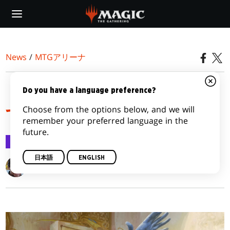
Skip
to
main
content
News
/
MTGアリーナ
「実績」を世に送り出
Do you have a language preference?
Choose from the options below, and we will
す、という実績
remember your preferred language in the
future.
MTGアリーナ
2025/02/17
日本語
ENGLISH
Ben Elliott