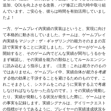
追加、QOLを向上させる改善、バグ修正に四六時中取り組
んでいます。ご安心を、彼らは時間を有効活用していまし
たよ！
一方、ゲームプレイ内実績の実装はというと、実現に向け
て本格的に動き出していました。チームは、ゲームプレイ
内実績を
マジック：ザ・ギャザリング
の能力そのままの言
語で実装することに決定しました。プレイヤーがゲームを
開始すると、そのゲーム内でどんな実績が関与しうるかを
まず確認し、その実績を能力の類似としてルールエンジン
に読み込むよう指示します。（注意：これは
能力そのもの
ではありません。ゲームプレイ中、実績自体が
能力を考慮
する
他の効果と干渉することを避けるためのものです。こ
れこそまさしく、システムをこのように実装する上で考慮
しなければならなかった点なのです。）その実績が発動し
たり、実績が発動しうる状況が発生した際に、ゲームはそ
の事実を記録します。実績シグナルは、デイリークエスト
の指標がそうであるように、プレイヤーの実績達成状況を