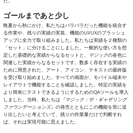
た。
ゴールまであと少し
晩夏から秋にかけ、私たちはバラバラだった機能を統合す
る作業や、残りの実績の実装、機能のUI/UXのブラッシュ
アップに全力で取り組みました。私たちは実績を２種類の
「セット」に分けることにしました。一般的な使い方を想
定した基礎的な実績からなるセットと、
マジック
の各色に
関連した実績からなるセットです。数多く存在する実績の
ために用意された、アート、アイコン、テキストの最終版
を受け取り始めました。すべての画面が、モバイル端末や
レイアウトで機能することを確認しました。特定の実績を
より簡単にテストできるようにするためのQAツールも導入
しました。当時、私たちは
『マジック：ザ・ギャザリング
ファウンデーションズ』
の発売とともにこの機能を世に送
り出したいと考えていて、残りの作業量だけで判断すれ
ば、それは実現可能に思えました。