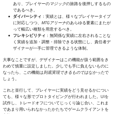
あり、プレイヤーの
マジック
の旅路を後押しするもの
であるべき。
ダイバーシティ
：実績とは、様々なプレイヤータイプ
に対応しつつ、
MTGアリーナ
のあらゆる要素にまたが
って幅広い種類を用意するべき。
フレキシビリティ
：無関係な実績に左右されることな
く実績を追加・調整・排除できる状態にし、責任者デ
ザイナーが一手に管理できるような体制。
大事なことですが、デザイナーはこの機能が扱う範囲をき
わめて慎重に設定しました。少しでも手に負えないものに
なったら、この機能は
到底実現できるものではなかった
で
しょう。
これと並行して、プレイヤーに実績をどう見せるかについ
ても、様々な形でプロトタイピングが行われました。UIを
試作し、トレードオフについてじっくり論じ合い、これま
であまり用いられなかったかたちでゲームクライアントを