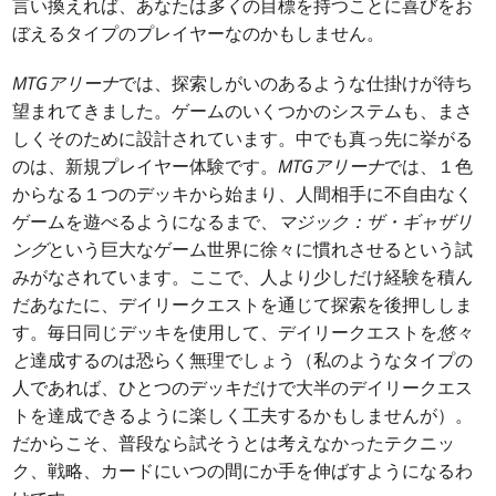
言い換えれば、あなたは
多く
の目標を持つことに喜びをお
ぼえるタイプのプレイヤーなのかもしません。
MTGアリーナ
では、探索しがいのあるような仕掛けが待ち
望まれてきました。ゲームのいくつかのシステムも、まさ
しくそのために設計されています。中でも真っ先に挙がる
のは、新規プレイヤー体験です。
MTGアリーナ
では、１色
からなる１つのデッキから始まり、人間相手に不自由なく
ゲームを遊べるようになるまで、
マジック：ザ・ギャザリ
ング
という巨大なゲーム世界に徐々に慣れさせるという試
みがなされています。ここで、人より少しだけ経験を積ん
だあなたに、デイリークエストを通じて探索を後押ししま
す。毎日同じデッキを使用して、デイリークエストを
悠々
と
達成するのは恐らく無理でしょう（私のようなタイプの
人であれば、ひとつのデッキだけで大半のデイリークエス
トを達成できるように楽しく工夫するかもしませんが）。
だからこそ、普段なら試そうとは考えなかったテクニッ
ク、戦略、カードにいつの間にか手を伸ばすようになるわ