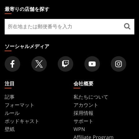
THE
最寄りの店舗を探す
GATHERING
最
FOOTER
寄
り
の
ソーシャルメディア
店
舗
を
探
す
注目
会社概要
記事
私たちについて
フォーマット
アカウント
ルール
採用情報
ポッドキャスト
サポート
壁紙
WPN
Affiliate Program