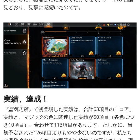
見どおり、見事に
花開いた
のです。
実績、達成！
『霊気走破』
で初登場した実績は、合計63項目の「コア」
実績と、
マジック
の色に関連した実績が50項目（各色につ
き10項目）、合わせて113項目があります。たしかに、当
初予定された126項目よりもやや少ないのですが、私たち