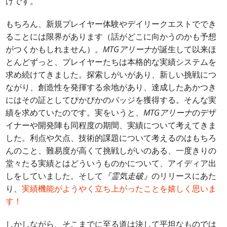
けです。
もちろん、新規プレイヤー体験やデイリークエストででき
ることには限界があります（話がどこに向かうのかも予想
がつくかもしれません）。
MTGアリーナ
が誕生して以来ほ
とんどずっと、プレイヤーたちは本格的な実績システムを
求め続けてきました。探索しがいがあり、新しい挑戦につ
ながり、創造性を発揮する余地があり、達成したあかつき
にはその証としてぴかぴかのバッジを獲得する。そんな実
績を求めていたのです。実をいうと、
MTGアリーナ
のデザ
イナーや開発陣も同程度の期間、実績について考えてきま
した。利点や欠点、技術的課題について考えるのはもちろ
んのこと、難易度が高くて挑戦しがいのある、一度きりの
堂々たる実績とはどういうものかについて、アイディア出
しをしていました。そして
『霊気走破』
のリリースにあた
り、
実績機能がようやく立ち上がったことを嬉しく思いま
す！
しかしながら、そこまでに至る道は決して平坦なものでは