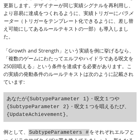
更新します。デザイナーが同じ実績シグナルを再利用し、
より容易に達成をつくれるように、実績トリガーに
パラメ
ーター
（トリガーをテンプレート化できるように、差し替
え可能にしてあるルールテキストの一部）も導入しまし
た。
「Growth and Strength」という実績を例に挙げるなら、
「複数のゲームにわたってエルフやハイドラである呪文を
250回唱える」という条件を達成する必要があります。こ
の実績の発動条件のルールテキストは次のように記載され
ています:
あなたが{SubtypeParameter 1}・呪文１つや
{SubtypeParameter 2}・呪文１つを唱えるたび、
{UpdateAchievement}。
例として、
をそれぞれエルフと
SubtypeParameters #