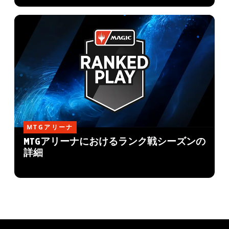
MTGアリーナ
MTGアリーナにおけるランク戦シーズンの
詳細
MAGIC: