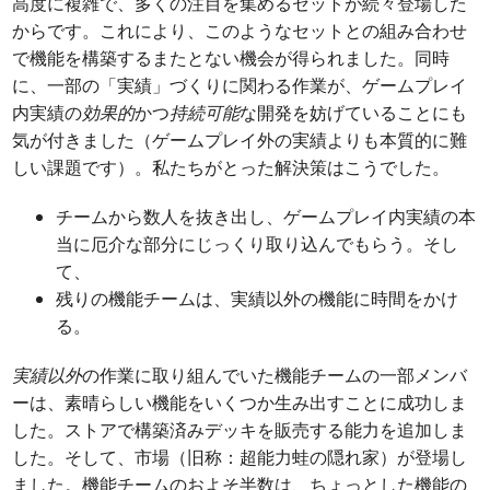
高度に複雑で、多くの注目を集めるセットが続々登場した
からです。これにより、このようなセットとの組み合わせ
で機能を構築するまたとない機会が得られました。同時
に、一部の「実績」づくりに関わる作業が、ゲームプレイ
内実績の
効果的
かつ
持続可能
な開発を妨げていることにも
気が付きました（ゲームプレイ外の実績よりも本質的に難
しい課題です）。私たちがとった解決策はこうでした。
チームから数人を抜き出し、ゲームプレイ内実績の本
当に厄介な部分にじっくり取り込んでもらう。そし
て、
残りの機能チームは、実績以外の機能に時間をかけ
る。
実績以外
の作業に取り組んでいた機能チームの一部メンバ
ーは、素晴らしい機能をいくつか生み出すことに成功しま
した。ストアで構築済みデッキを販売する能力を追加しま
した。そして、市場（旧称：超能力蛙の隠れ家）が登場し
ました。機能チームのおよそ半数は、ちょっとした機能の