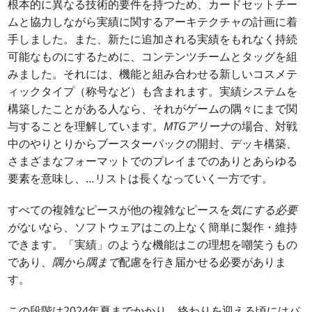
根本的に異なる技術的要件を持つため、カードセットチー
ムと協力しながら実績に関するアーキテクチャの計画に着
手しました。また、新たに追加される実績をもれなく持続
可能なものにするために、コンテンツチームとタッグを組
みました。それには、機能と組み合わせる新しいコスメテ
ィックタイプ（称号など）も含まれます。実績システムを
構築したことがある人なら、それがゲームの隅々にまで関
与することを理解しています。
MTGアリーナ
の場合、対戦
中のやりとりからブースターパックの開封、デッキ構築、
さまざまなフォーマットでのプレイまでのありとあらゆる
要素を意味し、…リストは長くなっていく一方です。
すべての複雑なピースが他の複雑なピースを
気にする必要
がない
なら、ソフトウェアはこの上なく簡単に製作・維持
できます。「実績」のような機能はこの理想を嘲笑うもの
であり、
隅から隅まで
配慮を行き届かせる必要がありま
す。
この段階は2024年夏までかかり、終わりを迎える頃にはパ