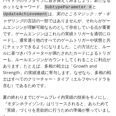
ハイドラのサブタイプに置き換えてみましょう。新たなる
ホットなキーワード、
と
SubtypeParameter #
は、
実のところ
マジック：ザ・ギ
UpdateAchievement
ャザリング
の言語の一部ではありませんが、それらがゲー
ムエンジンが理解可能なものとして存在している点が重要
です。ゲームエンジンはこれらの実績トリガーを適切にロ
ードし、通常通り他のすべてのゲームトリガーや状態と共
にチェックできるようになりました。この方法だと、ルー
ルに基づきパラメーターが満たされたカードによるトリガ
ーも、ルールエンジンがカウントしてくれることに利点が
あります。たとえば、多相の戦士は「Growth and
Strength」の実績達成に寄与します。なぜなら、多相の戦
士はすべてのクリーチャー・タイプ（エルフやハイドラを
含む）であるためです。
夏の終わりまでにゲームプレイ内実績の技術をモノにし、
『モダンホライゾン3』
はリリースされると、あらためて
「実績」づくりを意欲的に行うための準備が整っていまし