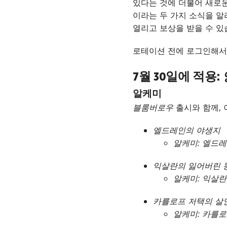
있다는 것에 더불어 새로
이라는 두 가지 소식을 
열리고 보상을 받을 수 있
로테이션 전에 로그인해서 
7월 30일에 적용:
알케미
블룸버로우
출시와 함께, 
엘드레인의 야생지
알케미: 엘드
익살란의 잃어버린 
알케미: 익살란
카를로프 저택의 살
알케미: 카를로