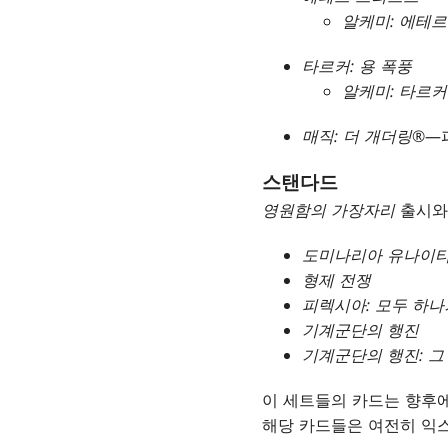
알케미: 에테
타르커: 용 폭풍
알케미: 타르커
매직: 더 개더링
®—
스탠다드
영원함의 가장자리
출시와
도미나리아 유나이
형제 전쟁
피렉시아: 모두 하나
기계군단의 행진
기계군단의 행진: 그
이 세트들의 카드는 향후에
해당 카드들은 여전히 익