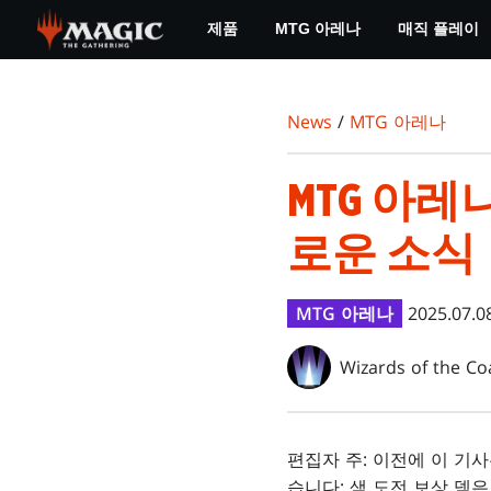
Skip
제품
MTG 아레나
매직 플레이
to
main
content
News
/
MTG 아레나
MTG 아레
로운 소식
MTG 아레나
2025.07.0
Wizards of the Co
편집자 주: 이전에 이 기
습니다; 색 도전 보상 덱