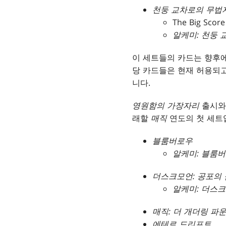
천둥 교차로의 무법
The Big Score
알케미: 천둥 
이 세트들의 카드는 향후에
당 카드들은 현재 허용되고
니다.
영원함의 가장자리
출시와
래할
매직
연도의 첫 세트
블룸버로우
알케미: 블룸
더스크모언: 공포의 
알케미: 더스
매직: 더 개더링 파
에테르 드리프트