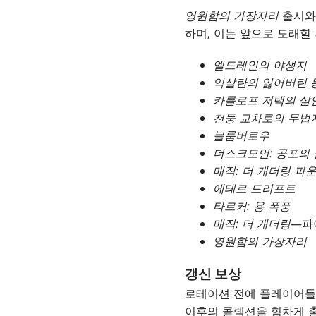
영원함의 가장자리
출시와 
하며, 이는 앞으로 도래할
엘드레인의 야생지
익살란의 잃어버린 
카를로프 저택의 살
천둥 교차로의 무법
블룸버로우
더스크모언: 공포의 
매직: 더 개더링 파
에테르 드리프트
타르커: 용 폭풍
매직: 더 개더링
—파
영원함의 가장자리
갱신 보상
로테이션 전에 플레이어들
이후의 콜렉션을 힘차게 출