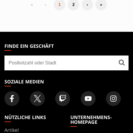
«
‹
1
2
›
»
MAGIC:
THE
FINDE EIN GESCHÄFT
GATHERING
Finde
FOOTER
ein
Geschäft
SOZIALE MEDIEN
NÜTZLICHE LINKS
UNTERNEHMENS-
HOMEPAGE
Artikel