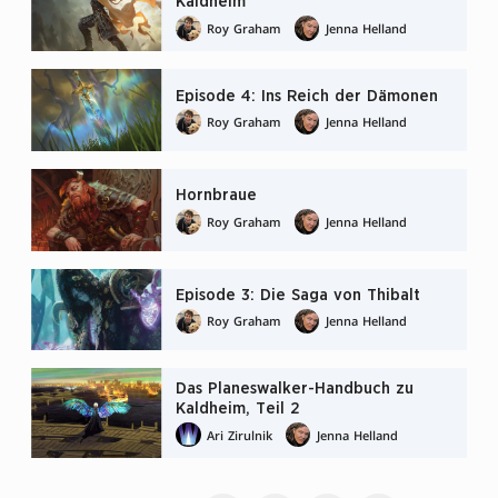
Kaldheim
Roy Graham
Jenna Helland
Episode 4: Ins Reich der Dämonen
Roy Graham
Jenna Helland
Hornbraue
Roy Graham
Jenna Helland
Episode 3: Die Saga von Thibalt
Roy Graham
Jenna Helland
Das Planeswalker-Handbuch zu
Kaldheim, Teil 2
Ari Zirulnik
Jenna Helland