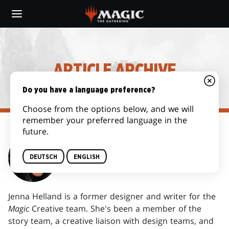
Skip
to
main
content
ARTICLE ARCHIVE
Do you have a language preference?
Choose from the options below, and we will
remember your preferred language in the
future.
JENNA HELLAND
DEUTSCH
ENGLISH
Jenna Helland is a former designer and writer for the
Magic
Creative team. She's been a member of the
story team, a creative liaison with design teams, and