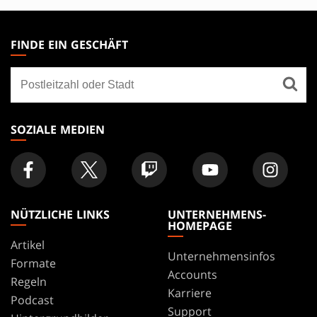
MAGIC:
THE
FINDE EIN GESCHÄFT
GATHERING
Finde
FOOTER
ein
Geschäft
SOZIALE MEDIEN
NÜTZLICHE LINKS
UNTERNEHMENS-
HOMEPAGE
Artikel
Unternehmensinfos
Formate
Accounts
Regeln
Karriere
Podcast
Support