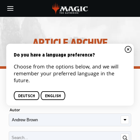
Skip
to
main
content
ARTICLE ARCHIVE
Do you have a language preference?
Choose from the options below, and we will
remember your preferred language in the
future.
Kategorie
DEUTSCH
ENGLISH
Autor