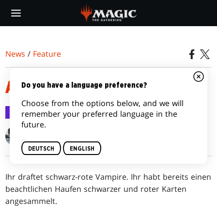
Skip
to
main
content
News
/
Feature
ALLES VON BORD!
Do you have a language preference?
Choose from the options below, and we will
Feature
23. Juni 2016
remember your preferred language in the
future.
Gavin Verhey
DEUTSCH
ENGLISH
Ihr draftet schwarz-rote Vampire. Ihr habt bereits einen
beachtlichen Haufen schwarzer und roter Karten
angesammelt.