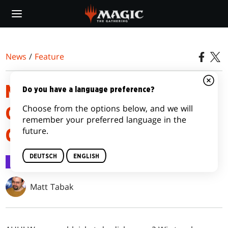
Skip
to
main
content
News
/
Feature
MECHANIKEN VON MAGIC: THE
Do you have a language preference?
Choose from the options below, and we will
GATHERING – ASSASSIN'S
remember your preferred language in the
future.
CREED®
DEUTSCH
ENGLISH
Feature
18. Juni 2024
Matt Tabak