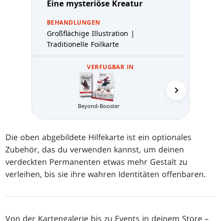
Eine mysteriöse Kreatur
BEHANDLUNGEN
Großflächige Illustration |
Traditionelle Foilkarte
VERFUGBAR IN
Beyond-Booster
Sammler-
Die oben abgebildete Hilfekarte ist ein optionales
Zubehör, das du verwenden kannst, um deinen
verdeckten Permanenten etwas mehr Gestalt zu
verleihen, bis sie ihre wahren Identitäten offenbaren.
Von der Kartengalerie bis zu Events in deinem Store –