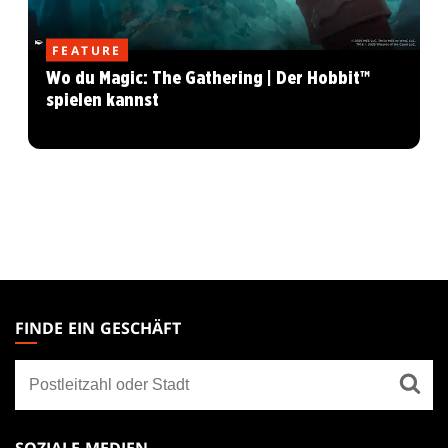
FEATURE
Wo du Magic: The Gathering | Der Hobbit™
spielen kannst
MAGIC:
THE
FINDE EIN GESCHÄFT
GATHERING
Finde
FOOTER
ein
Geschäft
SOZIALE MEDIEN