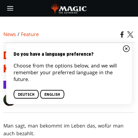
Skip
to
main
content
News
/
Feature
DIE GRUNDLAGEN DES
Do you have a language preference?
Choose from the options below, and we will
KARTENVORTEILS
remember your preferred language in the
future.
Feature
13. Juli 2015
DEUTSCH
ENGLISH
Reid Duke
Man sagt, man bekommt im Leben das, wofür man
auch bezahlt.