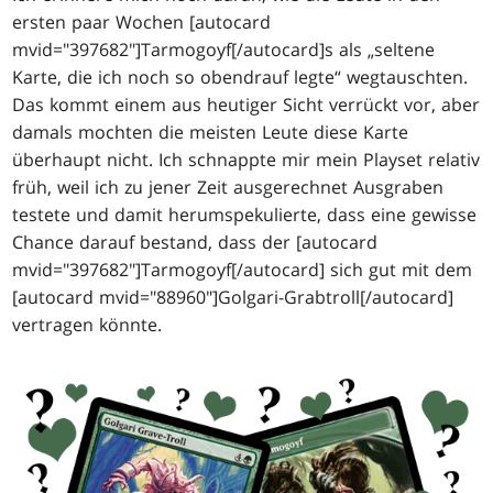
ersten paar Wochen [autocard
mvid="397682"]Tarmogoyf[/autocard]s als „seltene
Karte, die ich noch so obendrauf legte“ wegtauschten.
Das kommt einem aus heutiger Sicht verrückt vor, aber
damals mochten die meisten Leute diese Karte
überhaupt nicht. Ich schnappte mir mein Playset relativ
früh, weil ich zu jener Zeit ausgerechnet Ausgraben
testete und damit herumspekulierte, dass eine gewisse
Chance darauf bestand, dass der [autocard
mvid="397682"]Tarmogoyf[/autocard] sich gut mit dem
[autocard mvid="88960"]Golgari-Grabtroll[/autocard]
vertragen könnte.