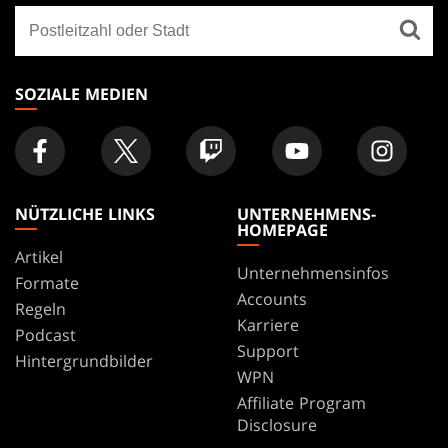
Finde
FOOTER
ein
Geschäft
SOZIALE MEDIEN
NÜTZLICHE LINKS
UNTERNEHMENS-
HOMEPAGE
Artikel
Unternehmensinfos
Formate
Accounts
Regeln
Karriere
Podcast
Support
Hintergrundbilder
WPN
Affiliate Program
Disclosure