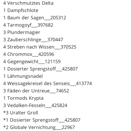
4 Verschmutztes Delta
1 Dampfschlote
1 Baum der Sagen___205312
4 Tarmogoyf___397682
3 Plundermagier
3 Zauberschlinge___370447
4 Streben nach Wissen___370525
4 Chrommox___420596
4 Gegengewicht___121159
1 Dosierter Sprengstoff___425807
1 Lähmungsnadel
4 Weissagekreisel des Senseis___413774
3 Fäden der Untreue___74652
1 Tormods Krypta
3 Vedalken-Fesseln___425824
*3 Uralter Groll
*1 Dosierter Sprengstoff___425807
*2 Globale Vernichtung___22967