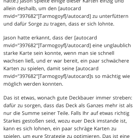
hatte.) Jason spielte einige dieser Karten einzig und
allein deshalb, um den [autocard
mvid="397682"]Tarmogoyf[/autocard] zu unterfüttern
und dafür Sorge zu tragen, dass er sich lohnte.
Jason hatte erkannt, dass der [autocard
mvid="397682"]Tarmogoyf[/autocard] eine unglaublich
starke Karte sein konnte, wenn man sie schnell
wachsen ließ, und er war bereit, ein paar schwächere
Karten zu spielen, damit seine [autocard
mvid="397682"]Tarmogoyf[/autocard]s so mächtig wie
möglich werden konnten.
Das ist etwas, wonach gute Deckbauer immer streben:
dafür zu sorgen, dass das Deck als Ganzes mehr ist als
nur die Summe seiner Teile. Falls Ihr auf etwas richtig
Starkes gestoßen seid, wozu euer Deck imstande ist,
kann es sich lohnen, ein paar schräge Karten zu
spielen, um eure Strategie zu optimieren. Das ist eine