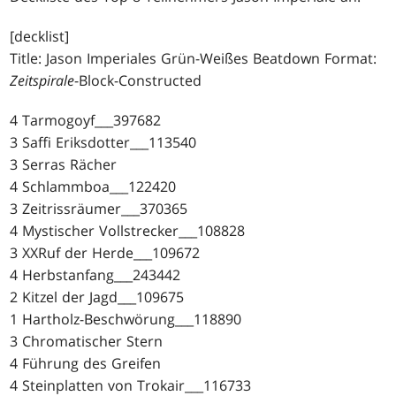
[decklist]
Title: Jason Imperiales Grün-Weißes Beatdown Format:
Zeitspirale
-Block-Constructed
4 Tarmogoyf___397682
3 Saffi Eriksdotter___113540
3 Serras Rächer
4 Schlammboa___122420
3 Zeitrissräumer___370365
4 Mystischer Vollstrecker___108828
3 XXRuf der Herde___109672
4 Herbstanfang___243442
2 Kitzel der Jagd___109675
1 Hartholz-Beschwörung___118890
3 Chromatischer Stern
4 Führung des Greifen
4 Steinplatten von Trokair___116733