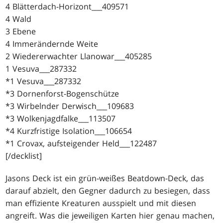
4 Blätterdach-Horizont___409571
4 Wald
3 Ebene
4 Immerändernde Weite
2 Wiedererwachter Llanowar___405285
1 Vesuva___287332
*1 Vesuva___287332
*3 Dornenforst-Bogenschütze
*3 Wirbelnder Derwisch___109683
*3 Wolkenjagdfalke___113507
*4 Kurzfristige Isolation___106654
*1 Crovax, aufsteigender Held___122487
[/decklist]
Jasons Deck ist ein grün-weißes Beatdown-Deck, das
darauf abzielt, den Gegner dadurch zu besiegen, dass
man effiziente Kreaturen ausspielt und mit diesen
angreift. Was die jeweiligen Karten hier genau machen,