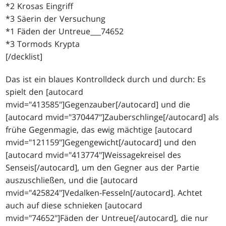
*2 Krosas Eingriff
*3 Säerin der Versuchung
*1 Fäden der Untreue___74652
*3 Tormods Krypta
[/decklist]
Das ist ein blaues Kontrolldeck durch und durch: Es
spielt den [autocard
mvid="413585"]Gegenzauber[/autocard] und die
[autocard mvid="370447"]Zauberschlinge[/autocard] als
frühe Gegenmagie, das ewig mächtige [autocard
mvid="121159"]Gegengewicht[/autocard] und den
[autocard mvid="413774"]Weissagekreisel des
Senseis[/autocard], um den Gegner aus der Partie
auszuschließen, und die [autocard
mvid="425824"]Vedalken-Fesseln[/autocard]. Achtet
auch auf diese schnieken [autocard
mvid="74652"]Fäden der Untreue[/autocard], die nur