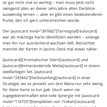
ist gar nicht mal so wichtig – man muss jetzt nicht
zwingend alles an dieser zehn Jahre alten Deckliste
auswendig lernen –, aber es gibt einen bedeutenderen
Punkt, den ich gern unterstreichen würde.
Der [autocard mvid="397682"]Tarmogoyf[/autocard]
war als mächtige Karte identifiziert worden – solange
man ihn nur ausreichend wachsen ließ. Betrachtet
manche der Karten in Jasons Deck mal etwas näher.
[autocard]Chromatischer Stern[/autocard] und
[autocard]Immerändernde Weite[/autocard] in einem
zweifarbigen Set. [autocard
mvid="243442"]Herbstanfang[/autocard] in einer
Strategie, wo es jenseits von drei Mana nur sehr wenig
für diese Karte zu tun gab. (Auch wenn sie
zugegebenermaßen eine tolle Synergie mit [autocard
mvid="116733"]Steinplatten von Trokair[/autocard]