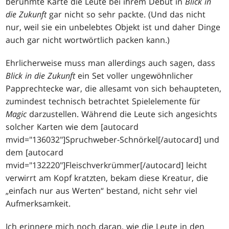
berühmte Karte die Leute bei ihrem Debüt in
Blick in
die Zukunft
gar nicht so sehr packte. (Und das nicht
nur, weil sie ein unbelebtes Objekt ist und daher Dinge
auch gar nicht wortwörtlich packen kann.)
Ehrlicherweise muss man allerdings auch sagen, dass
Blick in die Zukunft
ein Set voller ungewöhnlicher
Papprechtecke war, die allesamt von sich behaupteten,
zumindest technisch betrachtet Spielelemente für
Magic
darzustellen. Während die Leute sich angesichts
solcher Karten wie dem [autocard
mvid="136032"]Spruchweber-Schnörkel[/autocard] und
dem [autocard
mvid="132220"]Fleischverkrümmer[/autocard] leicht
verwirrt am Kopf kratzten, bekam diese Kreatur, die
„einfach nur aus Werten“ bestand, nicht sehr viel
Aufmerksamkeit.
Ich erinnere mich noch daran, wie die Leute in den