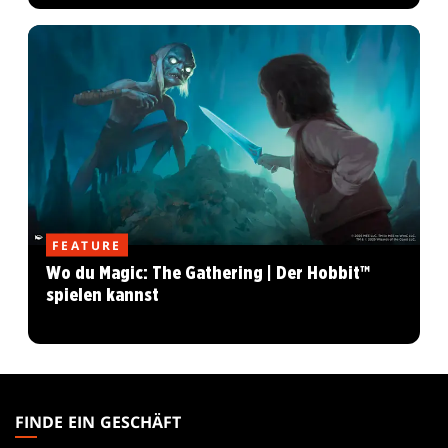
FEATURE
Wo du Magic: The Gathering | Der Hobbit™
spielen kannst
MAGIC:
THE
FINDE EIN GESCHÄFT
GATHERING