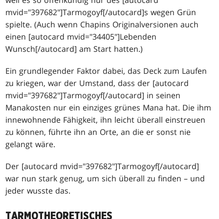
mvid="397682"]Tarmogoyf[/autocard]s wegen Grün
spielte. (Auch wenn Chapins Originalversionen auch
einen [autocard mvid="34405"]Lebenden
Wunsch[/autocard] am Start hatten.)
Ein grundlegender Faktor dabei, das Deck zum Laufen
zu kriegen, war der Umstand, dass der [autocard
mvid="397682"]Tarmogoyf[/autocard] in seinen
Manakosten nur ein einziges grünes Mana hat. Die ihm
innewohnende Fähigkeit, ihn leicht überall einstreuen
zu können, führte ihn an Orte, an die er sonst nie
gelangt wäre.
Der [autocard mvid="397682"]Tarmogoyf[/autocard]
war nun stark genug, um sich überall zu finden – und
jeder wusste das.
TARMOTHEORETISCHES