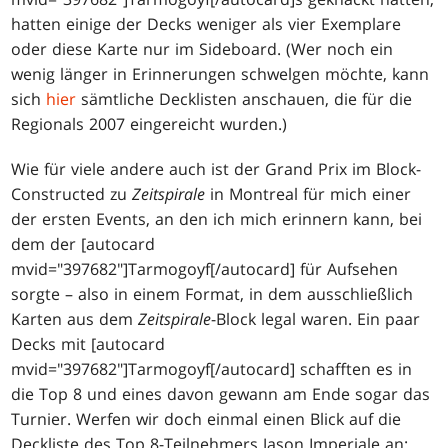
hatten einige der Decks weniger als vier Exemplare
oder diese Karte nur im Sideboard. (Wer noch ein
wenig länger in Erinnerungen schwelgen möchte, kann
sich
hier
sämtliche Decklisten anschauen, die für die
Regionals 2007 eingereicht wurden.)
Wie für viele andere auch ist der Grand Prix im Block-
Constructed zu
Zeitspirale
in Montreal für mich einer
der ersten Events, an den ich mich erinnern kann, bei
dem der [autocard
mvid="397682"]Tarmogoyf[/autocard] für Aufsehen
sorgte – also in einem Format, in dem ausschließlich
Karten aus dem
Zeitspirale
-Block legal waren. Ein paar
Decks mit [autocard
mvid="397682"]Tarmogoyf[/autocard] schafften es in
die Top 8 und eines davon gewann am Ende sogar das
Turnier. Werfen wir doch einmal einen Blick auf die
Deckliste des Top 8-Teilnehmers Jason Imperiale an: