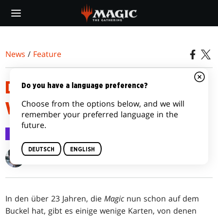
Skip
to
main
content
News
/
Feature
DIE KARTE, DIE DIE WELT
Do you have a language preference?
Choose from the options below, and we will
VERÄNDERTE
remember your preferred language in the
future.
Feature
3. März 2017
DEUTSCH
ENGLISH
Gavin Verhey
In den über 23 Jahren, die
Magic
nun schon auf dem
Buckel hat, gibt es einige wenige Karten, von denen