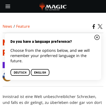
Skip
to
main
content
News
/
Feature
MECHANIKEN VON INNISTRAD
Do you have a language preference?
Choose from the options below, and we will
REMASTERED
remember your preferred language in the
future.
Feature
3. Dez. 2024
DEUTSCH
ENGLISH
Matt Tabak
Innistrad ist eine Welt unbeschreiblicher Schrecken,
und falls es dir gelingt, zu überleben oder gar von dort