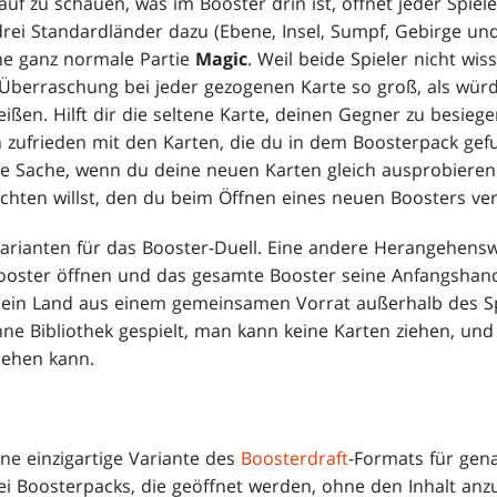
auf zu schauen, was im Booster drin ist, öffnet jeder Spie
drei Standardländer dazu (Ebene, Insel, Sumpf, Gebirge und
ine ganz normale Partie
Magic
. Weil beide Spieler nicht wis
e Überraschung bei jeder gezogenen Karte so groß, als wü
ißen. Hilft dir die seltene Karte, deinen Gegner zu besiege
h zufrieden mit den Karten, die du in dem Boosterpack gef
olle Sache, wenn du deine neuen Karten gleich ausprobieren
zichten willst, den du beim Öffnen eines neuen Boosters ve
Varianten für das Booster-Duell. Eine andere Herangehenswe
 Booster öffnen und das gesamte Booster seine Anfangshan
er ein Land aus einem gemeinsamen Vorrat außerhalb des S
hne Bibliothek gespielt, man kann keine Karten ziehen, und
iehen kann.
ne einzigartige Variante des
Boosterdraft
-Formats für gen
ei Boosterpacks, die geöffnet werden, ohne den Inhalt anzu