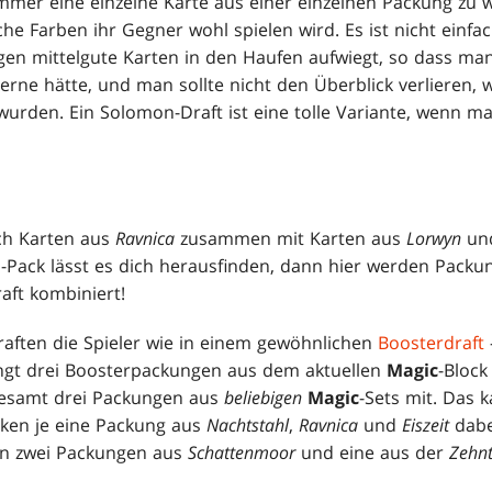
immer eine einzelne Karte aus einer einzelnen Packung zu 
che Farben ihr Gegner wohl spielen wird. Es ist nicht einfac
en mittelgute Karten in den Haufen aufwiegt, so dass man
erne hätte, und man sollte nicht den Überblick verlieren, 
wurden. Ein Solomon-Draft ist eine tolle Variante, wenn m
ich Karten aus
Ravnica
zusammen mit Karten aus
Lorwyn
u
-a-Pack lässt es dich herausfinden, dann hier werden Pack
aft kombiniert!
raften die Spieler wie in einem gewöhnlichen
Boosterdraft
ngt drei Boosterpackungen aus dem aktuellen
Magic
-Block
sgesamt drei Packungen aus
beliebigen
Magic
-Sets mit. Das 
inken je eine Packung aus
Nachtstahl
,
Ravnica
und
Eiszeit
dabe
ten zwei Packungen aus
Schattenmoor
und eine aus der
Zehnt