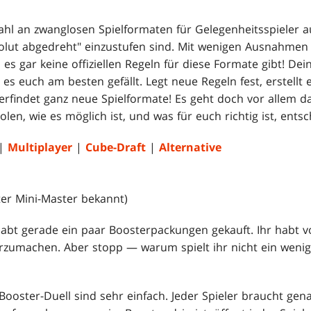
ahl an zwanglosen Spielformaten für Gelegenheitsspieler au
solut abgedreht" einzustufen sind. Mit wenigen Ausnahmen s
il es gar keine offiziellen Regeln für diese Formate gibt! De
es euch am besten gefällt. Legt neue Regeln fest, erstellt 
rfindet ganz neue Spielformate! Es geht doch vor allem d
en, wie es möglich ist, und was für euch richtig ist, entsch
|
Multiplayer
|
Cube-Draft
|
Alternative
er Mini-Master bekannt)
bt gerade ein paar Boosterpackungen gekauft. Ihr habt vo
erzumachen. Aber stopp — warum spielt ihr nicht ein weni
Booster-Duell sind sehr einfach. Jeder Spieler braucht gen