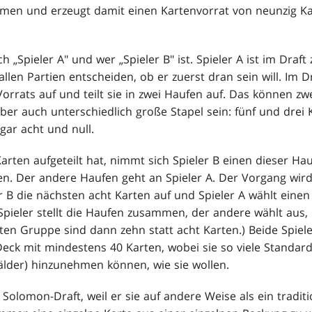
en und erzeugt damit einen Kartenvorrat von neunzig Kar
 „Spieler A" und wer „Spieler B" ist. Spieler A ist im Draft
allen Partien entscheiden, ob er zuerst dran sein will. Im D
orrats auf und teilt sie in zwei Haufen auf. Das können zwe
 aber auch unterschiedlich große Stapel sein: fünf und drei 
gar acht und null.
rten aufgeteilt hat, nimmt sich Spieler B einen dieser Hau
en. Der andere Haufen geht an Spieler A. Der Vorgang wir
er B die nächsten acht Karten auf und Spieler A wählt eine
pieler stellt die Haufen zusammen, der andere wählt aus, b
zten Gruppe sind dann zehn statt acht Karten.) Beide Spiele
Deck mit mindestens 40 Karten, wobei sie so viele Standard
lder) hinzunehmen können, wie sie wollen.
Solomon-Draft, weil er sie auf andere Weise als ein traditi