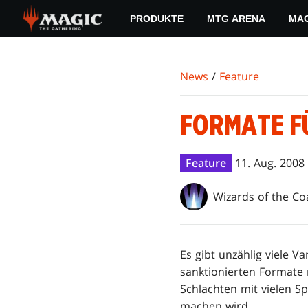
Skip
PRODUKTE
MTG ARENA
MAG
to
main
content
News
/
Feature
FORMATE F
Feature
11. Aug. 2008
Wizards of the Co
Es gibt unzählig viele V
sanktionierten Formate n
Schlachten mit vielen Sp
machen wird.