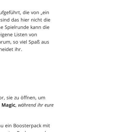
fgeführt, die von „ein
ind das hier nicht die
ine Spielrunde kann die
eigene Listen von
arum, so viel Spaß aus
eidet ihr.
r, sie zu öffnen, um
g
Magic
,
während ihr eure
au ein Boosterpack mit