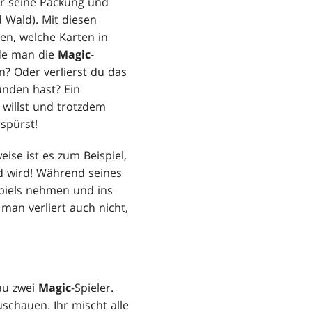
ler seine Packung und
 Wald). Mit diesen
sen, welche Karten in
rde man die
Magic
-
n? Oder verlierst du das
unden hast? Ein
 willst und trotzdem
rspürst!
ise ist es zum Beispiel,
d wird! Während seines
piels nehmen und ins
 man verliert auch nicht,
au zwei
Magic
-Spieler.
schauen. Ihr mischt alle