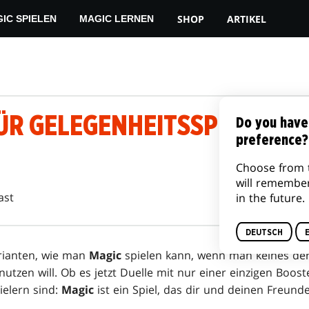
SHOP
ARTIKEL
IC SPIELEN
MAGIC LERNEN
ÜR GELEGENHEITSSPIELER
Do you have
preference?
Choose from 
will remembe
ast
in the future.
DEUTSCH
arianten, wie man
Magic
spielen kann, wenn man keines de
utzen will. Ob es jetzt Duelle mit nur einer einzigen Boos
ielern sind:
Magic
ist ein Spiel, das dir und deinen Freund