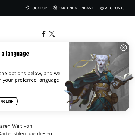
LOCATOR
KARTENDATENBANK
ACCOUNTS
 a language
USST
the options below, and we
r your preferred language
ENGLISH
aren Welt von
artenstilen, die diesem