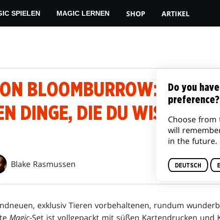
SHOP
ARTIKEL
IC SPIELEN
MAGIC LERNEN
ON BLOOMBURROW: DIE 4
Do you have
preference?
N DINGE, DIE DU WISSEN M
Choose from 
will remembe
in the future.
Blake Rasmussen
DEUTSCH
ndneuen, exklusiv Tieren vorbehaltenen, rundum wunderb
ste
Magic
-Set ist vollgepackt mit süßen Kartendrucken und K