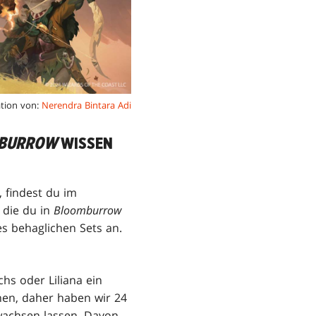
ration von:
Nerendra Bintara Adi
BURROW
WISSEN
 findest du im
 die du in
Bloomburrow
es behaglichen Sets an.
chs oder Liliana ein
hen, daher haben wir 24
 wachsen lassen. Davon