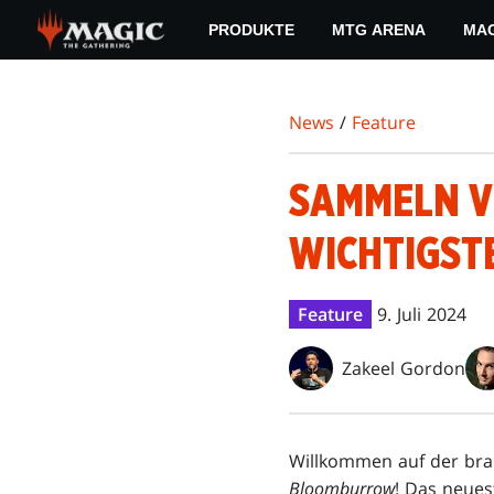
Skip
PRODUKTE
MTG ARENA
MAG
to
main
content
News
/
Feature
SAMMELN V
WICHTIGSTE
Feature
9. Juli 2024
Zakeel Gordon
Willkommen auf der bra
Bloomburrow
! Das neue