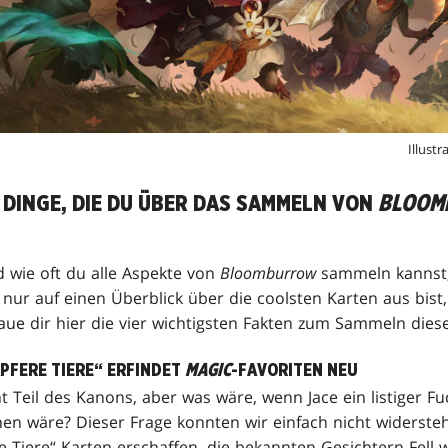
Illust
 DINGE, DIE DU ÜBER DAS SAMMELN VON
BLOOM
d wie oft du alle Aspekte von
Bloomburrow
sammeln kannst,
 nur auf einen Überblick über die coolsten Karten aus bist,
aue dir hier die vier wichtigsten Fakten zum Sammeln dies
PFERE TIERE“ ERFINDET
MAGIC
-FAVORITEN NEU
t Teil des Kanons, aber was wäre, wenn Jace ein listiger Fu
chen wäre? Dieser Frage konnten wir einfach nicht widerste
 Tiere“ Karten erschaffen, die bekannten Gesichtern Fell