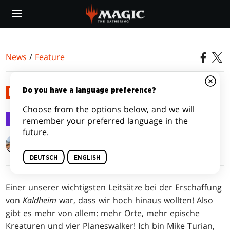
Skip
to
main
content
News
/
Feature
DAS SAMMELN VON KALDHEIM
Do you have a language preference?
Choose from the options below, and we will
Feature
8. Jan. 2021
remember your preferred language in the
future.
Mike Turian
DEUTSCH
ENGLISH
Einer unserer wichtigsten Leitsätze bei der Erschaffung
von
Kaldheim
war, dass wir hoch hinaus wollten! Also
gibt es mehr von allem: mehr Orte, mehr epische
Kreaturen und vier Planeswalker! Ich bin Mike Turian,