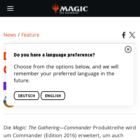
Skip
to
main
content
News
/
Feature
DIE MECHANIKEN IN
Do you have a language preference?
Choose from the options below, and we will
COMMANDER (EDITION 2016)
remember your preferred language in the
future.
Feature
24. Okt. 2016
DEUTSCH
ENGLISH
Matt Tabak
Die
Magic: The Gathering—Commander
Produktreihe wird
um Commander (Edition 2016) erweitert, um auch