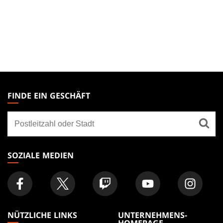
MAGIC:
THE
FINDE EIN GESCHÄFT
GATHERING
Finde
FOOTER
ein
Geschäft
SOZIALE MEDIEN
NÜTZLICHE LINKS
UNTERNEHMENS-
HOMEPAGE