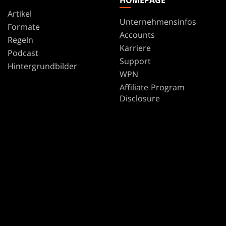
Artikel
Unternehmensinfos
Formate
Accounts
Regeln
Karriere
Podcast
Support
Hintergrundbilder
WPN
Affiliate Program
Disclosure
MAGIC
MARKEN
Magic: The Gathering
Dungeons & Dragons
MTG Arena
Duel Masters
Magic.gg
Magic: The Gathering
Store- und Event-
LocatorStore- und Event-
Locator