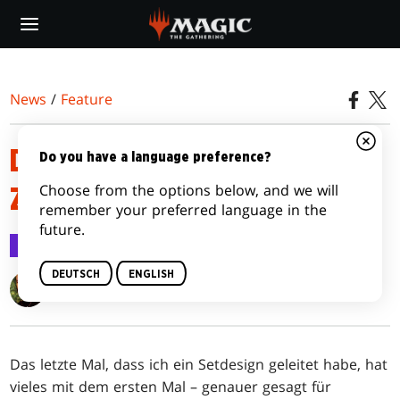
Skip
to
main
content
News
/
Feature
DIE LEITUNG DES SETDESIGNS
Do you have a language preference?
Choose from the options below, and we will
ZU KALDHEIM
remember your preferred language in the
future.
Feature
20. Jan. 2021
DEUTSCH
ENGLISH
Dave Humpherys
Das letzte Mal, dass ich ein Setdesign geleitet habe, hat
vieles mit dem ersten Mal – genauer gesagt für