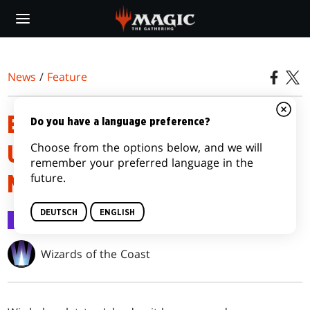
Skip
to
main
content
News
/
Feature
BLICK IN DIE ZUKUNFT MIT
Do you have a language preference?
Choose from the options below, and we will
UNSEREM GEN CON PANEL
remember your preferred language in the
future.
MAGIC AT 30
DEUTSCH
ENGLISH
Feature
5. Aug. 2023
Wizards of the Coast