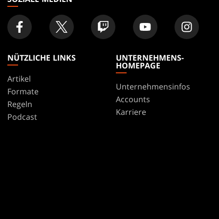
NÜTZLICHE LINKS
UNTERNEHMENS-
HOMEPAGE
Artikel
Unternehmensinfos
Formate
Accounts
Regeln
Karriere
Podcast
Support
Hintergrundbilder
WPN
Affiliate Program
Disclosure
MAGIC
MARKEN
Magic: The Gathering
Dungeons & Dragons