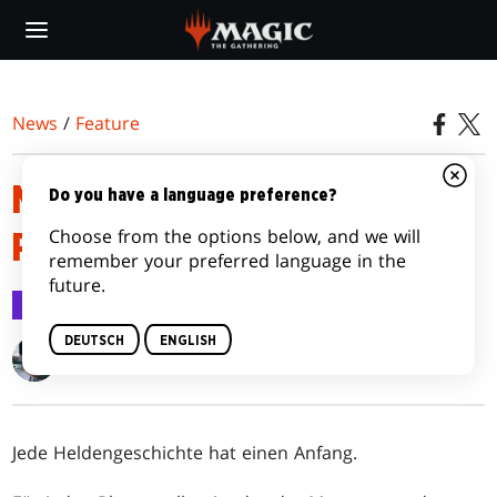
Skip
to
main
content
News
/
Feature
MAGIC URSPRÜNGE
Do you have a language preference?
Choose from the options below, and we will
PRERELEASE-ARTIKEL
remember your preferred language in the
future.
Feature
6. Juli 2015
DEUTSCH
ENGLISH
Gavin Verhey
Jede Heldengeschichte hat einen Anfang.