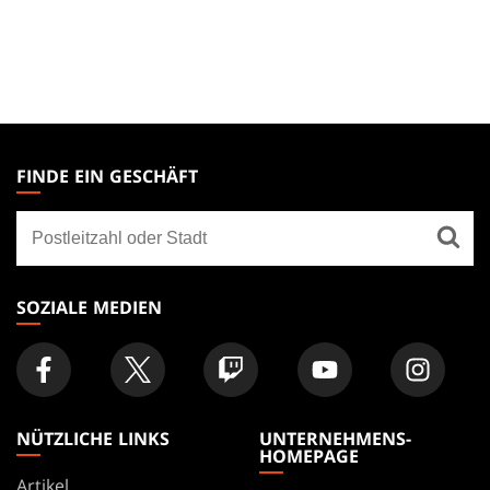
MAGIC:
THE
FINDE EIN GESCHÄFT
GATHERING
Finde
FOOTER
ein
Geschäft
SOZIALE MEDIEN
NÜTZLICHE LINKS
UNTERNEHMENS-
HOMEPAGE
Artikel