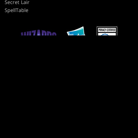
Secret Lair
SpellTable
NUTZUNGSBEDINGUNGEN
VERHALTENSREGELN
DATENSCHUTZRICHTLINIE
KUNDENDIENST
RICHTLINIE FÜR FAN-INHALTE
MEINE PERSÖNLICHEN DATEN DÜRFEN NICHT VERKAUFT ODER GETEILT
WERDEN.
IHRE DATENSCHUTZWAHLEN