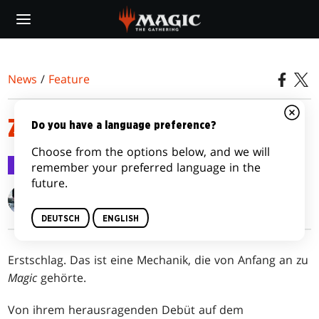
Skip
to
main
content
News
/
Feature
ZUERST ZUSCHLAGEN
Do you have a language preference?
Choose from the options below, and we will
Feature
23. März 2017
remember your preferred language in the
future.
Gavin Verhey
DEUTSCH
ENGLISH
Erstschlag. Das ist eine Mechanik, die von Anfang an zu
Magic
gehörte.
Von ihrem herausragenden Debüt auf dem