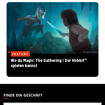
FEATURE
Wo du Magic: The Gathering | Der Hobbit™
spielen kannst
MAGIC:
THE
FINDE EIN GESCHÄFT
GATHERING