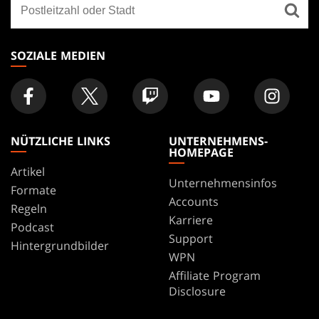
Finde
FOOTER
ein
Geschäft
SOZIALE MEDIEN
NÜTZLICHE LINKS
UNTERNEHMENS-
HOMEPAGE
Artikel
Unternehmensinfos
Formate
Accounts
Regeln
Karriere
Podcast
Support
Hintergrundbilder
WPN
Affiliate Program
Disclosure