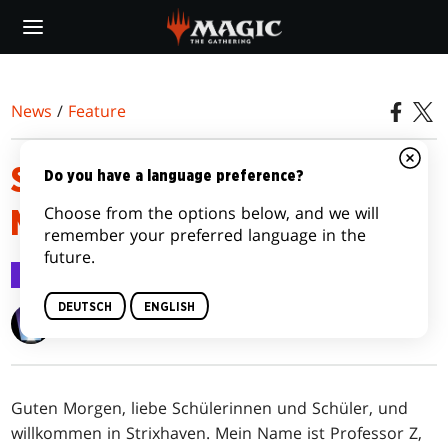
Skip
to
main
content
News
/
Feature
STRIXHAVEN: AKADEMIE DER
Do you have a language preference?
Choose from the options below, and we will
MAGIER: PRODUKTÜBERSICHT
remember your preferred language in the
future.
Feature
25. März 2021
DEUTSCH
ENGLISH
Ari Zirulnik
Guten Morgen, liebe Schülerinnen und Schüler, und
willkommen in Strixhaven. Mein Name ist Professor Z,