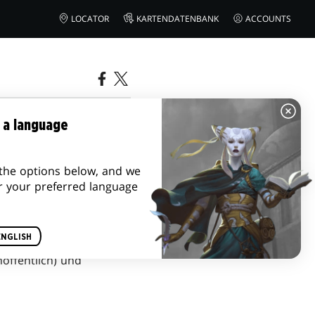
LOCATOR
KARTENDATENBANK
ACCOUNTS
 a language
the options below, and we
r your preferred language
ENGLISH
(hoffentlich) und