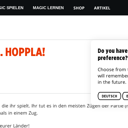
SHOP
ARTIKEL
IC SPIELEN
MAGIC LERNEN
. . HOPPLA!
Do you have
preference?
Choose from 
will remembe
in the future.
DEUTSCH
e, die ihr spielt. Ihr tut es in den meisten Zügen der Partie 
ls in einem Zug.
eurer Länder!