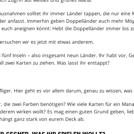
ch Zugriff auf weißes und grünes Mana.
Ausnahmen solltet ihr immer Länder tappen, die nur eine
der anfasst. Immerhin geben Doppelländer euch mehr Mögli
hr euch aneignen könnt: Hebt die Doppelländer immer bis z
Versuchen wir es jetzt mit etwas anderem.
 fünf Inseln – also insgesamt neun Länder. Ihr habt vor, G
l zwei Karten zu ziehen. Was lasst ihr enttappt?
fliger. Hier geht es vor allem darum, genau zu wissen, was
r, die zwei Farben benötigen? Wie viele Karten für ein Mana 
erem wirken wollt? Es mag einen guten Grund geben, li
 hängt ganz stark von eurem Deck ab.