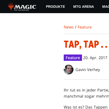
Skip
PRODUKTE
MTG ARENA
MAG
to
main
content
News
/
Feature
TAP, TAP . 
Feature
20. Apr. 2017
Gavin Verhey
Ihr tut es in jeder Parti
manchmal sogar mehrma
Was ist es? Das Tappen 