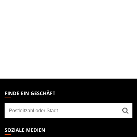
MAGIC:
THE
FINDE EIN GESCHÄFT
GATHERING
Finde
FOOTER
ein
Geschäft
SOZIALE MEDIEN