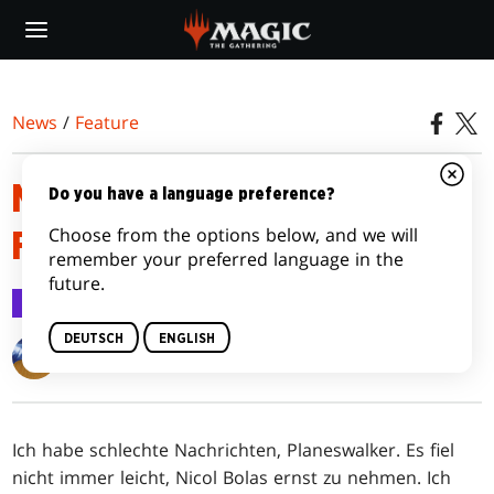
Skip
to
main
content
News
/
Feature
MECHANIKEN AUS KRIEG DER
Do you have a language preference?
Choose from the options below, and we will
FUNKEN
remember your preferred language in the
future.
Feature
31. März 2019
DEUTSCH
ENGLISH
Matt Tabak
Ich habe schlechte Nachrichten, Planeswalker. Es fiel
nicht immer leicht, Nicol Bolas ernst zu nehmen. Ich