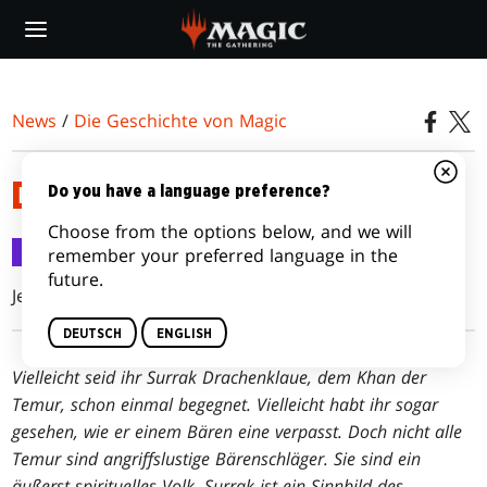
Skip
to
main
content
News
/
Die Geschichte von Magic
DAS ERWACHEN DES BÄREN
Do you have a language preference?
Choose from the options below, and we will
Die Geschichte von Magic
17. Sep. 2014
remember your preferred language in the
future.
Jennifer Clarke Wilkes
DEUTSCH
ENGLISH
Vielleicht seid ihr Surrak Drachenklaue, dem Khan der
Temur, schon einmal begegnet. Vielleicht habt ihr sogar
gesehen, wie er einem Bären eine verpasst. Doch nicht alle
Temur sind angriffslustige Bärenschläger. Sie sind ein
äußerst spirituelles Volk. Surrak ist ein Sinnbild des