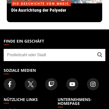
DIE GESCHICHTE VON MAGIC
Die Ausrichtung der Polyeder
MAGIC:
THE
FINDE EIN GESCHÄFT
GATHERING
Finde
FOOTER
ein
Geschäft
SOZIALE MEDIEN
NÜTZLICHE LINKS
UNTERNEHMENS-
HOMEPAGE