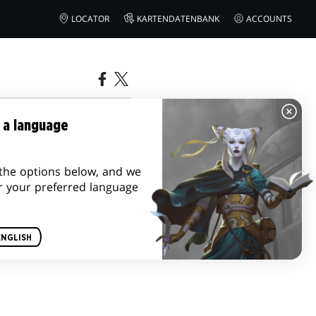
LOCATOR
KARTENDATENBANK
ACCOUNTS
 a language
the options below, and we
r your preferred language
ENGLISH