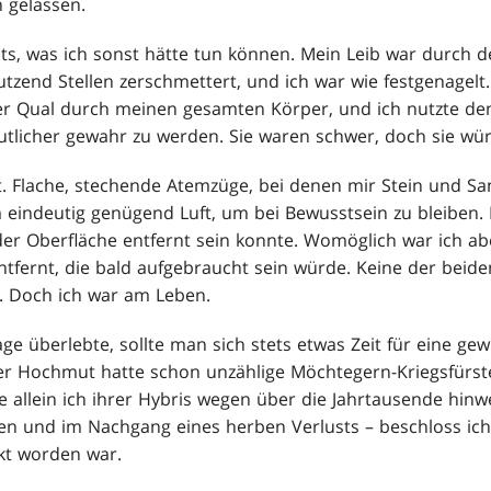
 gelassen.
chts, was ich sonst hätte tun können. Mein Leib war durch 
zend Stellen zerschmettert, und ich war wie festgenagelt
 Qual durch meinen gesamten Körper, und ich nutzte de
tlicher gewahr zu werden. Sie waren schwer, doch sie wür
t. Flache, stechende Atemzüge, bei denen mir Stein und Sa
m eindeutig genügend Luft, um bei Bewusstsein zu bleiben. 
 der Oberfläche entfernt sein konnte. Womöglich war ich ab
tfernt, die bald aufgebraucht sein würde. Keine der beide
. Doch ich war am Leben.
e überlebte, sollte man sich stets etwas Zeit für eine ge
 Hochmut hatte schon unzählige Möchtegern-Kriegsfürste
e allein ich ihrer Hybris wegen über die Jahrtausende hinw
ben und im Nachgang eines herben Verlusts – beschloss ich
kt worden war.