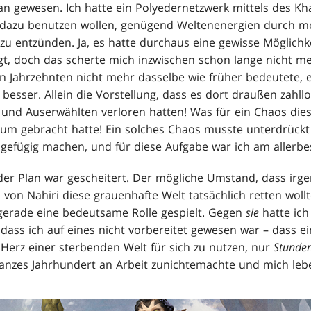
an gewesen. Ich hatte ein Polyedernetzwerk mittels des Kh
 dazu benutzen wollen, genügend Weltenenergien durch me
 entzünden. Ja, es hatte durchaus eine gewisse Möglichk
, doch das scherte mich inzwischen schon lange nicht meh
en Jahrzehnten nicht mehr dasselbe wie früher bedeutete, e
esser. Allein die Vorstellung, dass es dort draußen zahllo
 und Auserwählten verloren hatten! Was für ein Chaos di
um gebracht hatte! Ein solches Chaos musste unterdrückt
efügig machen, und für diese Aufgabe war ich am allerbe
der Plan war gescheitert. Der mögliche Umstand, dass irg
von Nahiri diese grauenhafte Welt tatsächlich retten wollt
erade eine bedeutsame Rolle gespielt. Gegen
sie
hatte ich
 dass ich auf eines nicht vorbereitet gewesen war – dass e
 Herz einer sterbenden Welt für sich zu nutzen, nur
Stunde
 ganzes Jahrhundert an Arbeit zunichtemachte und mich leb