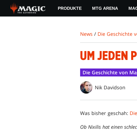
Skip
PRODUKTE
MTG ARENA
MAG
to
main
content
News
/
Die Geschichte 
UM JEDEN P
Die Geschichte von Ma
Nik Davidson
Was bisher geschah:
Di
Ob Nixilis hat einen schle