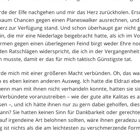
ürde der Elfe nachgehen und mir das Herz zurückholen. Er
 kaum Chancen gegen einen Planeswalker ausrechnen, und
erz zur Verfügung stand. Und schon überhaupt gar nicht 
, die mir eine Niederlage beigebracht hatte, als ich im Vo
rmen gegen einen überlegenen Feind birgt weder Ehre noc
en Ratschlägen widerspricht, die ich in der Vergangenhei
 musste, damit er das für mich taktisch Günstigste tat.
ürde mich mit einer größeren Macht verbünden. Oh, das wa
 es eben keinen anderen Ausweg. Ich hatte die Eldrazi eben
wenn man mit ihnen nicht verhandeln konnte, hatten sie si
 Verbündete voranzutreiben – wie der gute alte Kalitas es 
en –, und ich hätte ihnen nur zu gern dabei geholfen, dies
nn? Sie hatten keinen Sinn für Dankbarkeit oder gerecht
auf irgendeine Art belohnen sollten, wäre ihnen geradezu 
g ist nichts als die am leichtesten zu verschmerzende Form