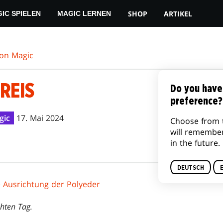
SHOP
ARTIKEL
IC SPIELEN
MAGIC LERNEN
von Magic
REIS
Do you have
preference?
gic
17. Mai 2024
Choose from 
will remembe
in the future.
DEUTSCH
e Ausrichtung der Polyeder
chten Tag.