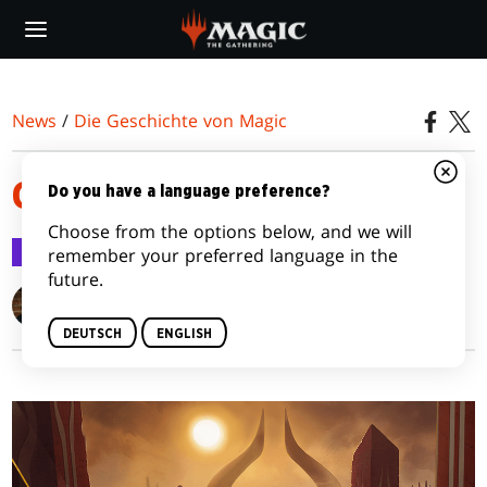
Skip
to
main
content
News
/
Die Geschichte von Magic
GEWISSENLOS
Do you have a language preference?
Choose from the options below, and we will
Die Geschichte von Magic
3. Mai 2017
remember your preferred language in the
future.
Michael Yichao
DEUTSCH
ENGLISH