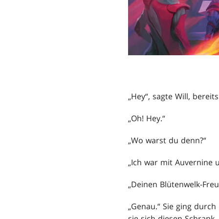
„Hey“, sagte Will, bereit
„Oh! Hey.“
„Wo warst du denn?“
„Ich war mit Auvernine 
„Deinen Blütenwelk-Fre
„Genau.“ Sie ging durch
sie sich diesen Schrank