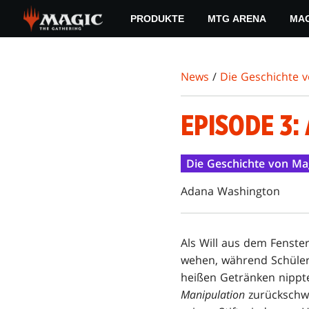
Skip
PRODUKTE
MTG ARENA
MAG
to
main
content
News
/
Die Geschichte 
EPISODE 3:
Die Geschichte von Ma
Adana Washington
Als Will aus dem Fenste
wehen, während Schüler
heißen Getränken nippte
Manipulation
zurückschwe