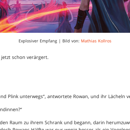
Explosiver Empfang | Bild von:
Mathias Kollros
s jetzt schon verärgert.
und Plink unterwegs“, antwortete Rowan, und ihr Lächeln 
undinnen?“
 den Raum zu ihrem Schrank und begann, darin herumzuwüh
, doch Rowans Hälfte war nur wenig besser als ein Vogelnes