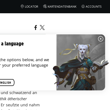
LOCATOR
KARTENDATENBANK
ACCOUNTS
ÄTEN
 a language
the options below, and we
r your preferred language
ENGLISH
nde Laub über den Hof
d und schwatzend an
thik ätherischer
. Er seufzte und nahm