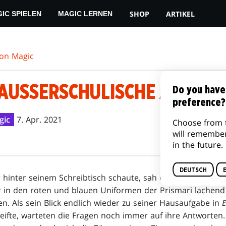
SHOP
ARTIKEL
IC SPIELEN
MAGIC LERNEN
von Magic
 AUSSERSCHULISCHE AKTIVIT
Do you have
preference?
gic
7. Apr. 2021
Choose from 
will remembe
in the future.
DEUTSCH
r hinter seinem Schreibtisch schaute, sah er die Herbstwi
 in den roten und blauen Uniformen der Prismari lachen
n. Als sein Blick endlich wieder zu seiner Hausaufgabe in
E
ifte, warteten die Fragen noch immer auf ihre Antworten