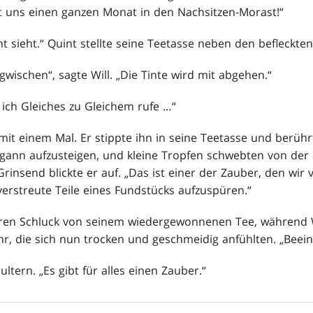
t uns einen ganzen Monat in den Nachsitzen-Morast!“
ht sieht.“ Quint stellte seine Teetasse neben den befleckten
wischen“, sagte Will. „Die Tinte wird mit abgehen.“
ich Gleiches zu Gleichem rufe …“
 mit einem Mal. Er stippte ihn in seine Teetasse und berüh
gann aufzusteigen, und kleine Tropfen schwebten von der
 Grinsend blickte er auf. „Das ist einer der Zauber, den w
rstreute Teile eines Fundstücks aufzuspüren.“
ren Schluck von seinem wiedergewonnenen Tee, während Wi
hr, die sich nun trocken und geschmeidig anfühlten. „Beei
ltern. „Es gibt für alles einen Zauber.“