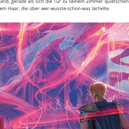
Hand, gerade als sich die Tür zu seinem Zimmer quietschend
em Haar, die über wer-wusste-schon-was lächelte.