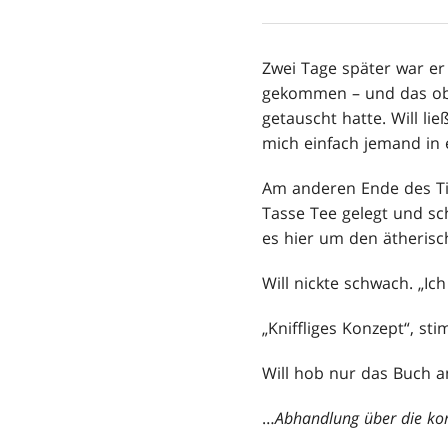
Zwei Tage später war er
gekommen – und das obw
getauscht hatte. Will li
mich einfach jemand in 
Am anderen Ende des Tis
Tasse Tee gelegt und sc
es hier um den ätherisc
Will nickte schwach. „Ic
„Kniffliges Konzept“, st
Will hob nur das Buch a
…
Abhandlung über die ko