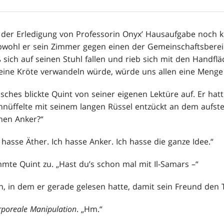
 der Erledigung von Professorin Onyx’ Hausaufgabe noch k
ohl er sein Zimmer gegen einen der Gemeinschaftsbereic
eß sich auf seinen Stuhl fallen und rieb sich mit den Handf
eine Kröte verwandeln würde, würde uns allen eine Menge 
ches blickte Quint von seiner eigenen Lektüre auf. Er hat
hnüffelte mit seinem langen Rüssel entzückt an dem aufs
hen Anker?“
h hasse Äther. Ich hasse Anker. Ich hasse die ganze Idee.“
immte Quint zu. „Hast du’s schon mal mit Il-Samars –“
n, in dem er gerade gelesen hatte, damit sein Freund den T
rporeale Manipulation
. „Hm.“