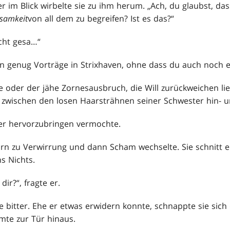
r im Blick wirbelte sie zu ihm herum. „Ach, du glaubst, da
samkeit
von all dem zu begreifen? Ist es das?“
cht gesa…“
hon genug Vorträge in Strixhaven, ohne dass du auch noch 
e oder der jähe Zornesausbruch, die Will zurückweichen li
e zwischen den losen Haarsträhnen seiner Schwester hin- u
 er hervorzubringen vermochte.
Zorn zu Verwirrung und dann Scham wechselte. Sie schnitt 
s Nichts.
dir?“, fragte er.
sie bitter. Ehe er etwas erwidern konnte, schnappte sie si
mte zur Tür hinaus.