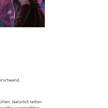
verschwand.
len. Natürlich teilten
t voller ausgewählter