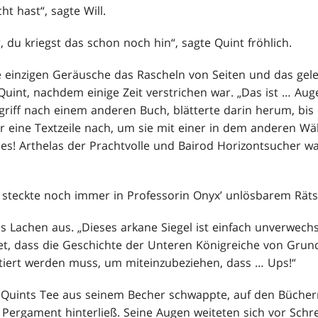
ht hast“, sagte Will.
r, du kriegst das schon noch hin“, sagte Quint fröhlich.
e einzigen Geräusche das Rascheln von Seiten und das gele
 Quint, nachdem einige Zeit verstrichen war. „Das ist … Aug
griff nach einem anderen Buch, blätterte darin herum, bis
r eine Textzeile nach, um sie mit einer in dem anderen Wäl
e es! Arthelas der Prachtvolle und Bairod Horizontsucher 
r steckte noch immer in Professorin Onyx’ unlösbarem Rätse
s Lachen aus. „Dieses arkane Siegel ist einfach unverwechs
et, dass die Geschichte der Unteren Königreiche von Grun
tiert werden muss, um miteinzubeziehen, dass … Ups!“
s Quints Tee aus seinem Becher schwappte, auf den Bücher
 Pergament hinterließ. Seine Augen weiteten sich vor Schre