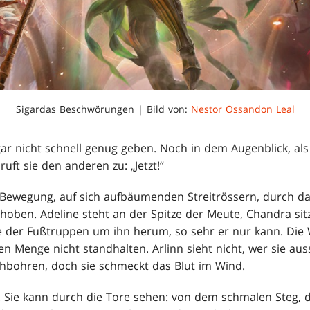
Sigardas Beschwörungen | Bild von:
Nestor Ossandon Leal
gar nicht schnell genug geben. Noch in dem Augenblick, al
ruft sie den anderen zu: „Jetzt!“
n Bewegung, auf sich aufbäumenden Streitrössern, durch da
hoben. Adeline steht an der Spitze der Meute, Chandra sitzt
te der Fußtruppen um ihn herum, so sehr er nur kann. Di
 Menge nicht standhalten. Arlinn sieht nicht, wer sie auss
chbohren, doch sie schmeckt das Blut im Wind.
h. Sie kann durch die Tore sehen: von dem schmalen Steg, d