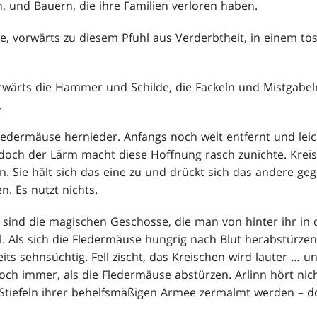
, und Bauern, die ihre Familien verloren haben.
e, vorwärts zu diesem Pfuhl aus Verderbtheit, in einem t
rwärts die Hammer und Schilde, die Fackeln und Mistgabeln
.
edermäuse hernieder. Anfangs noch weit entfernt und leic
 doch der Lärm macht diese Hoffnung rasch zunichte. Kreisc
. Sie hält sich das eine zu und drückt sich das andere geg
. Es nutzt nichts.
 sind die magischen Geschosse, die man von hinter ihr in d
iel. Als sich die Fledermäuse hungrig nach Blut herabstürze
ts sehnsüchtig. Fell zischt, das Kreischen wird lauter … 
noch immer, als die Fledermäuse abstürzen. Arlinn hört nic
tiefeln ihrer behelfsmäßigen Armee zermalmt werden – do