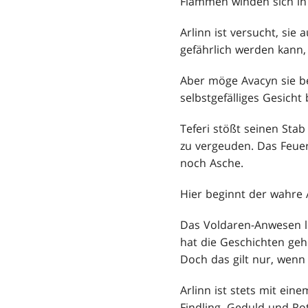
Flammen winden sich in 
Arlinn ist versucht, si
gefährlich werden kann,
Aber möge Avacyn sie be
selbstgefälliges Gesicht
Teferi stößt seinen Sta
zu vergeuden. Das Feuer 
noch Asche.
Hier beginnt der wahre
Das Voldaren-Anwesen li
hat die Geschichten ge
Doch das gilt nur, wenn 
Arlinn ist stets mit eine
Findling, Geduld und Rot