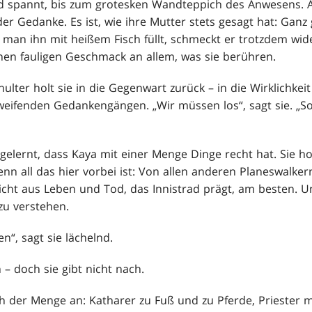
 spannt, bis zum grotesken Wandteppich des Anwesens. Al
er Gedanke. Es ist, wie ihre Mutter stets gesagt hat: Ganz g
man ihn mit heißem Fisch füllt, schmeckt er trotzdem wide
nen fauligen Geschmack an allem, was sie berühren.
ulter holt sie in die Gegenwart zurück – in die Wirklichkeit
eifenden Gedankengängen. „Wir müssen los“, sagt sie. „Sons
t gelernt, dass Kaya mit einer Menge Dinge recht hat. Sie h
nn all das hier vorbei ist: Von allen anderen Planeswalker
icht aus Leben und Tod, das Innistrad prägt, am besten. U
 zu verstehen.
en“, sagt sie lächelnd.
– doch sie gibt nicht nach.
ch der Menge an: Katharer zu Fuß und zu Pferde, Priester m