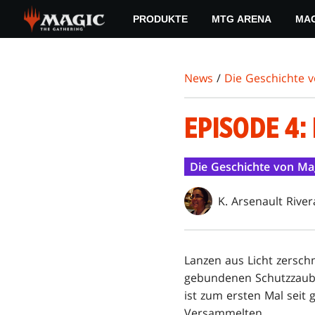
Skip
PRODUKTE
MTG ARENA
MAG
to
main
content
News
/
Die Geschichte 
EPISODE 4:
Die Geschichte von Ma
K. Arsenault River
Lanzen aus Licht zersch
gebundenen Schutzzaube
ist zum ersten Mal seit 
Versammelten.