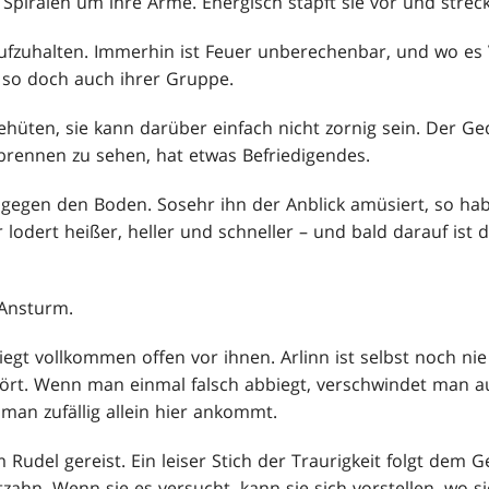
Spiralen um ihre Arme. Energisch stapft sie vor und strec
e aufzuhalten. Immerhin ist Feuer unberechenbar, und wo es
 so doch auch ihrer Gruppe.
hüten, sie kann darüber einfach nicht zornig sein. Der Ged
 brennen zu sehen, hat etwas Befriedigendes.
b gegen den Boden. Sosehr ihn der Anblick amüsiert, so hab
lodert heißer, heller und schneller – und bald darauf ist 
 Ansturm.
egt vollkommen offen vor ihnen. Arlinn ist selbst noch nie
hört. Wenn man einmal falsch abbiegt, verschwindet man 
man zufällig allein hier ankommt.
m Rudel gereist. Ein leiser Stich der Traurigkeit folgt dem G
zahn. Wenn sie es versucht, kann sie sich vorstellen, wo 