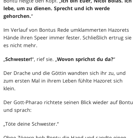
Bontu neigte den Kopf. „
Ich bin Euer, Nicol Bolas. Ich
lebe, um zu dienen. Sprecht und ich werde
gehorchen.
“
Im Verlauf von Bontus Rede umklammerten Hazorets
Hände ihren Speer immer fester. Schließlich ertrug sie
es nicht mehr.
„
Schwester!
“, rief sie. „
Wovon sprichst du da?
“
Der Drache und die Göttin wandten sich ihr zu, und
zum ersten Mal in ihrem Leben fühlte Hazoret sich
klein.
Der Gott-Pharao richtete seinen Blick wieder auf Bontu
und sprach:
„Töte deine Schwester.“
Ohne Zögern hob Bontu die Hand und sandte einen