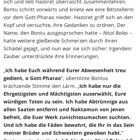
sich und ließ Hazoret überrascht zusammenfahren.
Bontu schritt vorwärts und kniete wie eine Bittstellerin
vor dem Gott-Pharao nieder. Hazoret griff sich an den
Kopf und versuchte, ihre Gedanken zu ordnen. Der
Name, den Bontu ausgesprochen hatte –
Nicol Bolas
–
hatte weitere gleißende Schmerzen durch ihren
Schädel gejagt, und nun war sie sich sicher: Irgendein
Zauber unterdrückte ihre Erinnerungen.
„
Ich habe Euch während Eurer Abwesenheit treu
gedient, o Gott-Pharao
“, übertönte Bontus
krächzende Stimme den Lärm. „
Ich habe nur die
Ehrgeizigsten und Mächtigsten auserwählt, Eure
würdigen Toten zu sein. Ich habe Abtrünnige aus
allen Saaten entfernt und Naktamun von jenen
befreit, die Euer Werk zunichtezumachen suchten.
Und ich habe die Fäden bewahrt, die Ihr in das Sein
meiner Brüder und Schwestern gewoben habt.
“