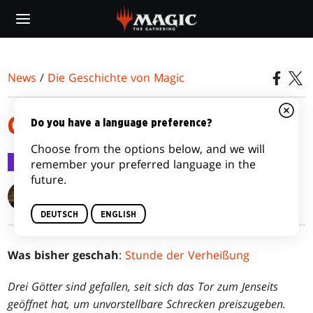
Skip
to
main
content
News
/
Die Geschichte von Magic
GUNST
Do you have a language preference?
Choose from the options below, and we will
Die Geschichte von Magic
5. Juli 2017
remember your preferred language in the
future.
Michael Yichao
DEUTSCH
ENGLISH
Was bisher geschah
:
Stunde der Verheißung
Drei Götter sind gefallen, seit sich das Tor zum Jenseits
geöffnet hat, um unvorstellbare Schrecken preiszugeben.