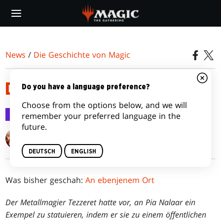
Skip
to
main
content
News
/
Die Geschichte von Magic
DER DANK DES KONSULATS
Do you have a language preference?
Choose from the options below, and we will
Die Geschichte von Magic
19. Okt. 2016
remember your preferred language in the
future.
James Wyatt
DEUTSCH
ENGLISH
Was bisher geschah:
An ebenjenem Ort
Der Metallmagier Tezzeret hatte vor, an Pia Nalaar ein
Exempel zu statuieren, indem er sie zu einem öffentlichen