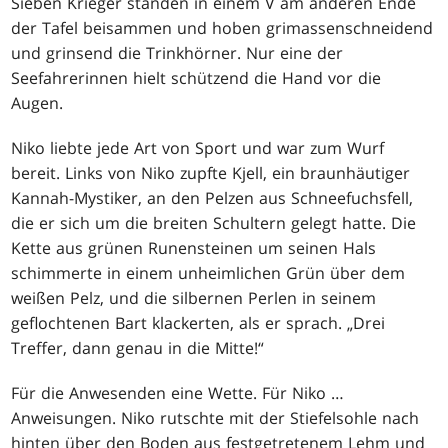
Sieben Krieger standen in einem V am anderen Ende
der Tafel beisammen und hoben grimassenschneidend
und grinsend die Trinkhörner. Nur eine der
Seefahrerinnen hielt schützend die Hand vor die
Augen.
Niko liebte jede Art von Sport und war zum Wurf
bereit. Links von Niko zupfte Kjell, ein braunhäutiger
Kannah-Mystiker, an den Pelzen aus Schneefuchsfell,
die er sich um die breiten Schultern gelegt hatte. Die
Kette aus grünen Runensteinen um seinen Hals
schimmerte in einem unheimlichen Grün über dem
weißen Pelz, und die silbernen Perlen in seinem
geflochtenen Bart klackerten, als er sprach. „Drei
Treffer, dann genau in die Mitte!“
Für die Anwesenden eine Wette. Für Niko …
Anweisungen. Niko rutschte mit der Stiefelsohle nach
hinten über den Boden aus festgetretenem Lehm und