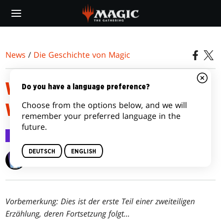
Skip
to
main
content
News
/
Die Geschichte von Magic
WISSE, WOHER DER WIND
Do you have a language preference?
Choose from the options below, and we will
WEHT
remember your preferred language in the
future.
Die Geschichte von Magic
12. Juni 2025
DEUTSCH
ENGLISH
Setsu Uzumé
Vorbemerkung: Dies ist der erste Teil einer zweiteiligen
Erzählung, deren Fortsetzung folgt
…