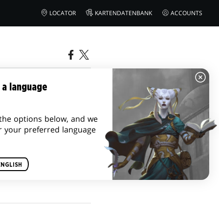
LOCATOR
KARTENDATENBANK
ACCOUNTS
 a language
the options below, and we
r your preferred language
ENGLISH