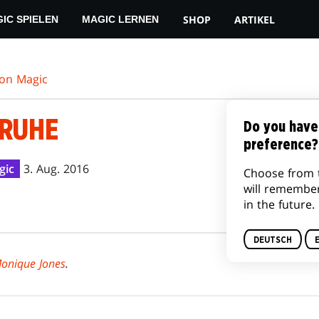
SHOP
ARTIKEL
IC SPIELEN
MAGIC LERNEN
von Magic
 RUHE
Do you have
preference?
gic
3. Aug. 2016
Choose from 
will remembe
in the future.
DEUTSCH
onique Jones
.