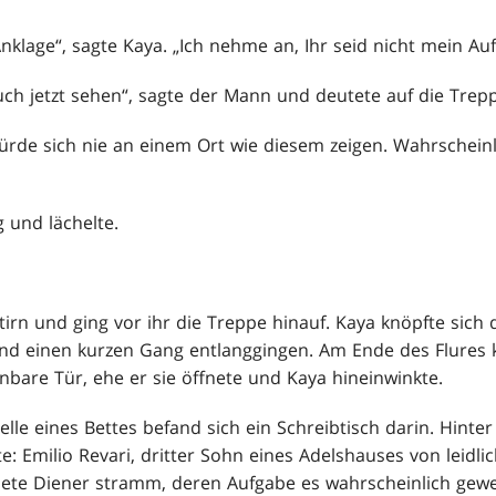
nklage“, sagte Kaya. „Ich nehme an, Ihr seid nicht mein Au
ch jetzt sehen“, sagte der Mann und deutete auf die Trepp
rde sich nie an einem Ort wie diesem zeigen. Wahrscheinli
 und lächelte.
irn und ging vor ihr die Treppe hinauf. Kaya knöpfte sich 
nd einen kurzen Gang entlanggingen. Am Ende des Flures 
nbare Tür, ehe er sie öffnete und Kaya hineinwinkte.
lle eines Bettes befand sich ein Schreibtisch darin. Hinte
lte: Emilio Revari, dritter Sohn eines Adelshauses von leidli
dete Diener stramm, deren Aufgabe es wahrscheinlich gewe