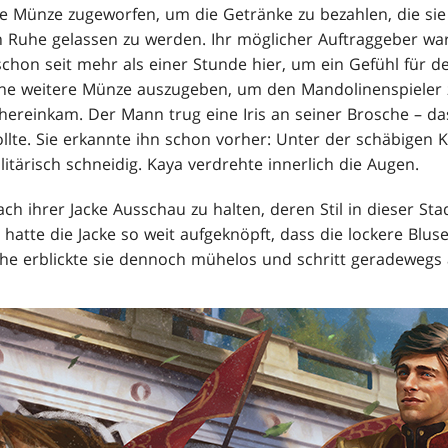
e Münze zugeworfen, um die Getränke zu bezahlen, die sie 
n Ruhe gelassen zu werden. Ihr möglicher Auftraggeber wa
chon seit mehr als einer Stunde hier, um ein Gefühl für de
ine weitere Münze auszugeben, um den Mandolinenspiele
t hereinkam. Der Mann trug eine Iris an seiner Brosche – d
llte. Sie erkannte ihn schon vorher: Unter der schäbigen 
tärisch schneidig. Kaya verdrehte innerlich die Augen.
ch ihrer Jacke Ausschau zu halten, deren Stil in dieser Stad
hatte die Jacke so weit aufgeknöpft, dass die lockere Blus
e erblickte sie dennoch mühelos und schritt geradewegs au