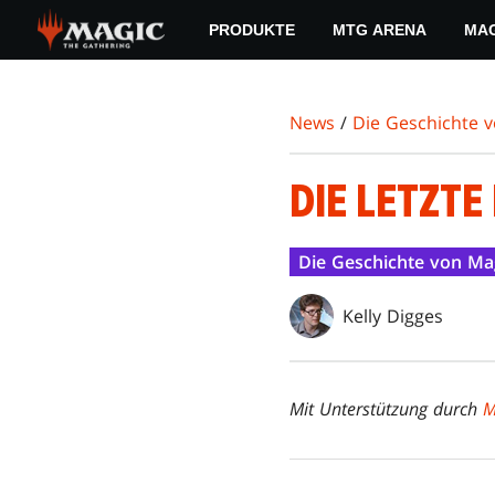
Skip
PRODUKTE
MTG ARENA
MAG
to
main
content
News
/
Die Geschichte 
DIE LETZTE
Die Geschichte von Ma
Kelly Digges
Mit Unterstützung durch
M