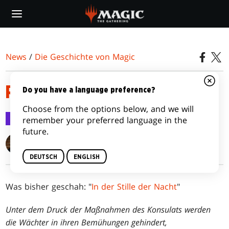
Skip
to
main
content
News
/
Die Geschichte von Magic
RUHIGE MOMENTE
Do you have a language preference?
Choose from the options below, and we will
Die Geschichte von Magic
8. Dez. 2016
remember your preferred language in the
future.
Michael Yichao
DEUTSCH
ENGLISH
Was bisher geschah: "
In der Stille der Nacht
"
Unter dem Druck der Maßnahmen des Konsulats werden
die Wächter in ihren Bemühungen gehindert,