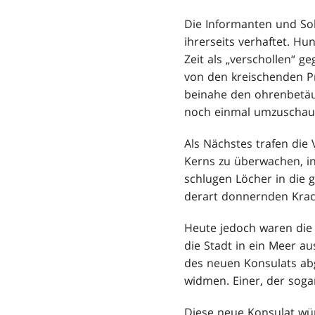
Die Informanten und Sol
ihrerseits verhaftet. H
Zeit als „verschollen“ 
von den kreischenden Pr
beinahe den ohrenbetäub
noch einmal umzuschauen
Als Nächstes trafen die
Kerns zu überwachen, i
schlugen Löcher in die
derart donnernden Krac
Heute jedoch waren die 
die Stadt in ein Meer a
des neuen Konsulats abg
widmen. Einer, der sogar
Diese neue Konsulat wü