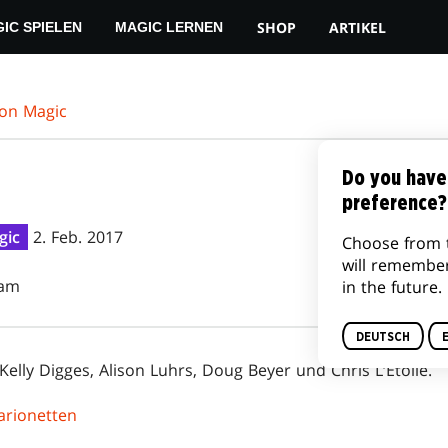
SHOP
ARTIKEL
IC SPIELEN
MAGIC LERNEN
von Magic
Do you have
preference?
gic
2. Feb. 2017
Choose from 
will remembe
eam
in the future.
DEUTSCH
Kelly Digges, Alison Luhrs, Doug Beyer und Chris L‘Etoile.
arionetten