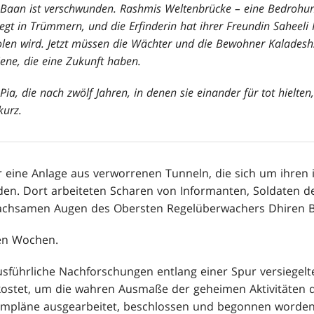
in Baan ist verschwunden. Rashmis Weltenbrücke – eine Bedrohu
egt in Trümmern, und die Erfinderin hat ihrer Freundin Saheeli 
len wird. Jetzt müssen die Wächter und die Bewohner Kaladesh
jene, die eine Zukunft haben.
ia, die nach zwölf Jahren, in denen sie einander für tot hielten,
kurz.
eine Anlage aus verworrenen Tunneln, die sich um ihren 
den. Dort arbeiteten Scharen von Informanten, Soldaten d
achsamen Augen des Obersten Regelüberwachers Dhiren B
gen Wochen.
usführliche Nachforschungen entlang einer Spur versiegelt
ostet, um die wahren Ausmaße der geheimen Aktivitäten d
rmpläne ausgearbeitet, beschlossen und begonnen worden