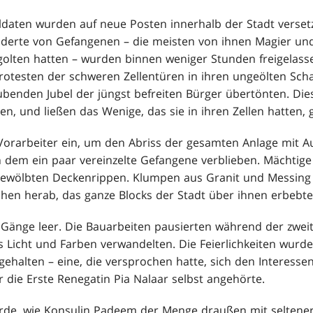
daten wurden auf neue Posten innerhalb der Stadt verset
underte von Gefangenen – die meisten von ihnen Magier un
gegolten hatten – wurden binnen weniger Stunden freigelass
otesten der schweren Zellentüren in ihren ungeölten Scha
enden Jubel der jüngst befreiten Bürger übertönten. Dies
, und ließen das Wenige, das sie in ihren Zellen hatten, 
 Vorarbeiter ein, um den Abriss der gesamten Anlage mit 
n dem ein paar vereinzelte Gefangene verblieben. Mächt
 gewölbten Deckenrippen. Klumpen aus Granit und Messing
hen herab, das ganze Blocks der Stadt über ihnen erbebte
Gänge leer. Die Bauarbeiten pausierten während der zweitä
us Licht und Farben verwandelten. Die Feierlichkeiten wur
ehalten – eine, die versprochen hatte, sich den Interesse
 die Erste Renegatin Pia Nalaar selbst angehörte.
rde, wie Konsulin Padeem der Menge draußen mit seltener