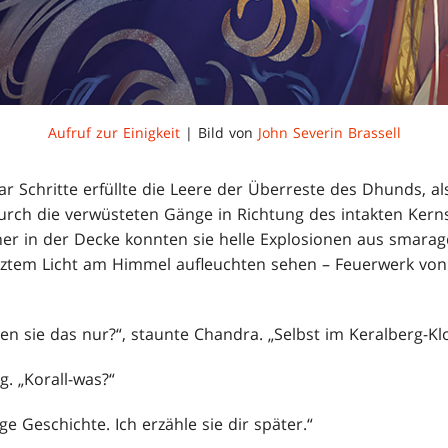
Aufruf zur Einigkeit
| Bild von
John Severin Brassell
r Schritte erfüllte die Leere der Überreste des Dhunds, a
urch die verwüsteten Gänge in Richtung des intakten Ker
her in der Decke konnten sie helle Explosionen aus smara
etztem Licht am Himmel aufleuchten sehen – Feuerwerk von
.
en sie das nur?“, staunte Chandra. „Selbst im Keralberg-Klo
g. „Korall-was?“
ange Geschichte. Ich erzähle sie dir später.“