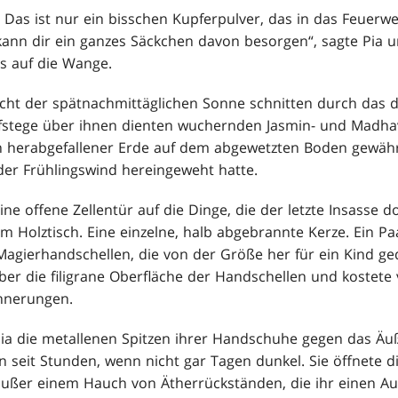
 Das ist nur ein bisschen Kupferpulver, das in das Feuerw
i kann dir ein ganzes Säckchen davon besorgen“, sagte Pia 
s auf die Wange.
cht der spätnachmittäglichen Sonne schnitten durch das d
stege über ihnen dienten wuchernden Jasmin- und Madhav
n herabgefallener Erde auf dem abgewetzten Boden gewäh
 der Frühlingswind hereingeweht hatte.
e offene Zellentür auf die Dinge, die der letzte Insasse d
em Holztisch. Eine einzelne, halb abgebrannte Kerze. Ein Paa
 Magierhandschellen, die von der Größe her für ein Kind g
über die filigrane Oberfläche der Handschellen und kostete
innerungen.
ia die metallenen Spitzen ihrer Handschuhe gegen das Äuß
en seit Stunden, wenn nicht gar Tagen dunkel. Sie öffnet
außer einem Hauch von Ätherrückständen, die ihr einen Au