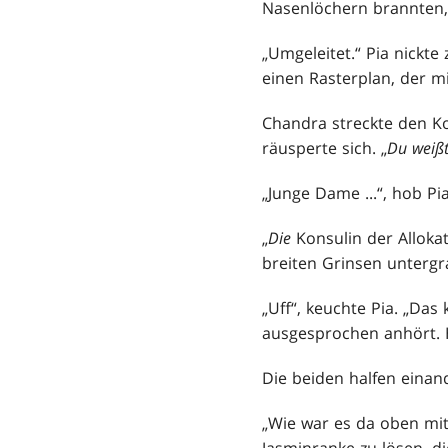
Nasenlöchern brannten, e
„Umgeleitet.“ Pia nickte 
einen Rasterplan, der m
Chandra streckte den Kop
räusperte sich. „
Du weißt
„Junge Dame ...“, hob Pi
„
Die
Konsulin der Alloka
breiten Grinsen untergr
„Uff“, keuchte Pia. „Das
ausgesprochen anhört. 
Die beiden halfen einan
„Wie war es da oben mit
Jasminranke zu lösen, d