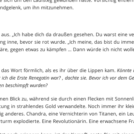
andgelenk, um ihn mitzunehmen.
ra aus. „Ich habe dich da draußen gesehen. Du warst eine v
ang inne, bevor sie rot wurde. „Ich meine, das bist du immer 
äre, gegen etwas zu kämpfen ... Dann würde ich nicht wolle
 das Wort förmlich, als es ihr über die Lippen kam.
Könnte 
r ich die Erste Renegatin war?
, dachte sie. Bevor ich vor dem Ge
ten beschimpft wurden?
inen Blick zu, während sie durch einen Flecken mit Sonnenl
ung in strahlendes Gold verwandelte. Noch immer ihr klei
llig anderes. Chandra, eine Vernichterin von Titanen, ein 
rturm explodierte. Eine Revolutionärin. Eine erwachsene Fr