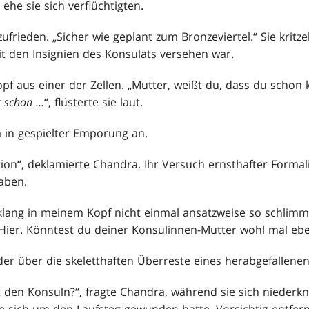
he sie sich verflüchtigten.
zufrieden. „Sicher wie geplant zum Bronzeviertel.“ Sie kritze
it den Insignien des Konsulats versehen war.
f aus einer der Zellen. „Mutter, weißt du, dass du schon kli
 schon ...
“, flüsterte sie laut.
a in gespielter Empörung an.
tion“, deklamierte Chandra. Ihr Versuch ernsthafter Forma
aben.
 klang in meinem Kopf nicht einmal ansatzweise so schlimm,
Hier. Könntest du deiner Konsulinnen-Mutter wohl mal eb
der über die skeletthaften Überreste eines herabgefallenen
 den Konsuln?“, fragte Chandra, während sie sich niederkn
ie sich um den Laufsteg gewunden hatte. Vorsichtig entfer