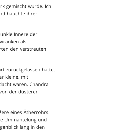
erk gemischt wurde. Ich
und hauchte ihrer
unkle Innere der
iranken als
rten den verstreuten
ort zurückgelassen hatte.
r kleine, mit
edacht waren. Chandra
 von der düsteren
ere eines Ätherrohrs.
e die Ummantelung und
genblick lang in den