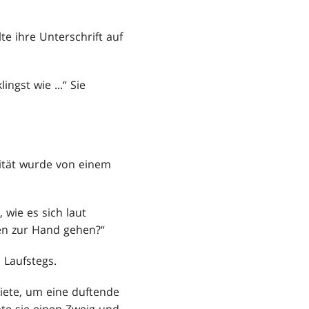
lte ihre Unterschrift auf
ngst wie ...“ Sie
lität wurde von einem
 wie es sich laut
en zur Hand gehen?“
 Laufstegs.
iete, um eine duftende
nte sie einen Zweig und