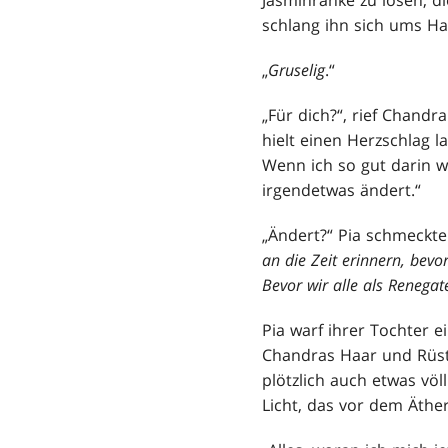
schlang ihn sich ums H
„
Gruselig
.“
„Für dich?“, rief Chand
hielt einen Herzschlag l
Wenn ich so gut darin w
irgendetwas ändert.“
„Ändert?“ Pia schmeckte
an die Zeit erinnern, bevo
Bevor wir alle als Renega
Pia warf ihrer Tochter e
Chandras Haar und Rüst
plötzlich auch etwas vö
Licht, das vor dem Äthe