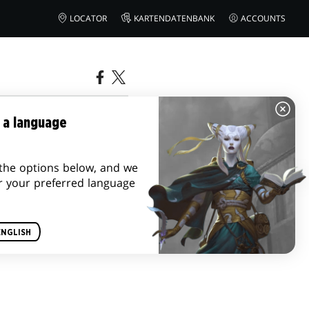
LOCATOR
KARTENDATENBANK
ACCOUNTS
 a language
the options below, and we
r your preferred language
ENGLISH