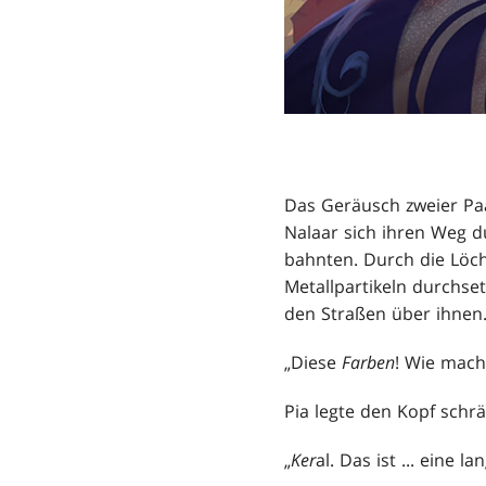
Das Geräusch zweier Paa
Nalaar sich ihren Weg d
bahnten. Durch die Löc
Metallpartikeln durchs
den Straßen über ihnen
„Diese
Farben
! Wie mach
Pia legte den Kopf schrä
„
Ker
al. Das ist ... eine l