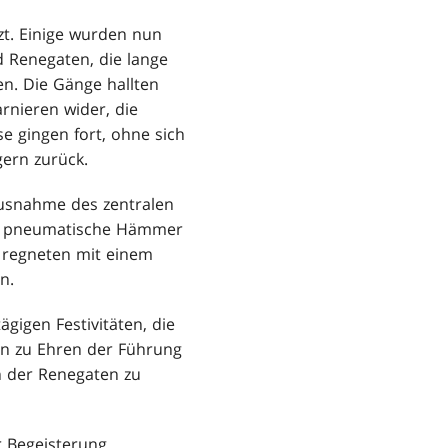
zt. Einige wurden nun
d Renegaten, die lange
en. Die Gänge hallten
rnieren wider, die
e gingen fort, ohne sich
gern zurück.
Ausnahme des zentralen
ige pneumatische Hämmer
 regneten mit einem
n.
gigen Festivitäten, die
den zu Ehren der Führung
n der Renegaten zu
 Begeisterung