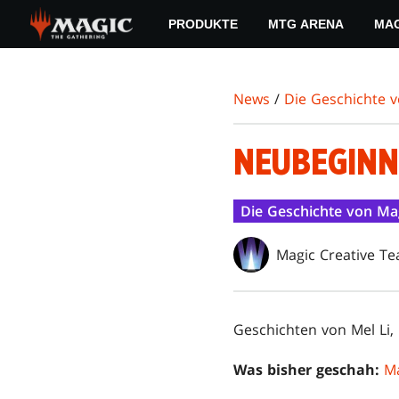
Skip
PRODUKTE
MTG ARENA
MAG
to
main
content
News
/
Die Geschichte 
NEUBEGINN
Die Geschichte von Ma
Magic Creative T
Geschichten von Mel Li, 
Was bisher geschah:
M