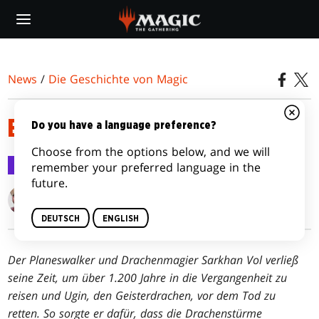
Skip
to
main
content
News
/
Die Geschichte von Magic
EIN TARKIR DER DRACHEN
Do you have a language preference?
Choose from the options below, and we will
Die Geschichte von Magic
26. Feb. 2015
remember your preferred language in the
future.
Kimberly J. Kreines
DEUTSCH
ENGLISH
Der Planeswalker und Drachenmagier Sarkhan Vol verließ
seine Zeit, um über 1.200 Jahre in die Vergangenheit zu
reisen und Ugin, den Geisterdrachen, vor dem Tod zu
retten. So sorgte er dafür, dass die Drachenstürme