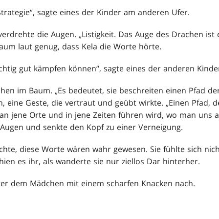
Strategie“, sagte eines der Kinder am anderen Ufer.
drehte die Augen. „Listigkeit. Das Auge des Drachen ist 
, kaum laut genug, dass Kela die Worte hörte.
ichtig gut kämpfen können“, sagte eines der anderen Kinde
chen im Baum. „Es bedeutet, sie beschreiten einen Pfad der
n, eine Geste, die vertraut und geübt wirkte. „Einen Pfad, d
e an jene Orte und in jene Zeiten führen wird, wo man uns
e Augen und senkte den Kopf zu einer Verneigung.
hte, diese Worte wären wahr gewesen. Sie fühlte sich nicht
ien es ihr, als wanderte sie nur ziellos Dar hinterher.
unter dem Mädchen mit einem scharfen Knacken nach.