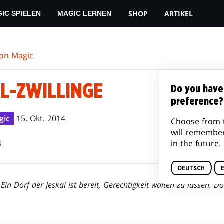
SHOP
ARTIKEL
IC SPIELEN
MAGIC LERNEN
von Magic
AL-ZWILLINGE
Do you have
preference?
gic
15. Okt. 2014
Choose from 
will remembe
s
in the future.
DEUTSCH
 Ein Dorf der Jeskai ist bereit, Gerechtigkeit walten zu lassen. 