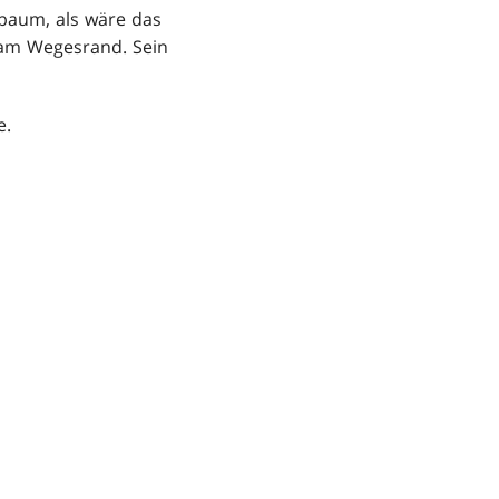
lbaum, als wäre das
 am Wegesrand. Sein
e.