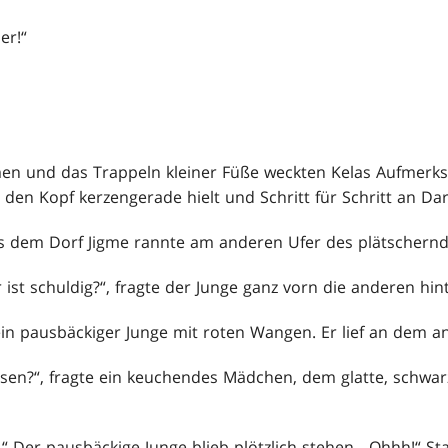
er!“
n und das Trappeln kleiner Füße weckten Kelas Aufmerksa
 den Kopf kerzengerade hielt und Schritt für Schritt an Dars
s dem Dorf Jigme rannte am anderen Ufer des plätschernde
r ist schuldig?“, fragte der Junge ganz vorn die anderen hin
e ein pausbäckiger Junge mit roten Wangen. Er lief an dem 
ssen?“, fragte ein keuchendes Mädchen, dem glatte, schwarz
...“ Der pausbäckige Junge blieb plötzlich stehen. „Ohhh!“ S