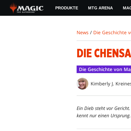
Skip
PRODUKTE
MTG ARENA
MAG
to
main
content
News
/
Die Geschichte 
DIE CHENS
Die Geschichte von Ma
Kimberly J. Kreine
Ein Dieb steht vor Gericht.
kennt nur einen Ursprung.