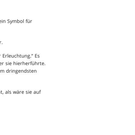
ein Symbol für
r.
 Erleuchtung.“ Es
er sie hierherführte.
 am dringendsten
, als wäre sie auf