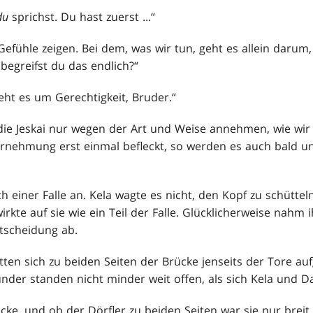
du
sprichst. Du hast zuerst ...“
Gefühle zeigen. Bei dem, was wir tun, geht es allein darum
egreifst du das endlich?“
eht es um Gerechtigkeit, Bruder.“
e die Jeskai nur wegen der Art und Weise annehmen, wie 
nehmung erst einmal befleckt, so werden es auch bald unse
ch einer Falle an. Kela wagte es nicht, den Kopf zu schütte
rkte auf sie wie ein Teil der Falle. Glücklicherweise nahm 
tscheidung ab.
ten sich zu beiden Seiten der Brücke jenseits der Tore au
nder standen nicht minder weit offen, als sich Kela und D
cke, und ob der Dörfler zu beiden Seiten war sie nur breit