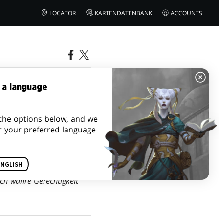
LOCATOR
KARTENDATENBANK
ACCOUNTS
 a language
the options below, and we
r your preferred language
ENGLISH
Doch wahre Gerechtigkeit