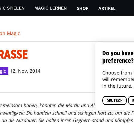
SHOP
ARTIKEL
IC SPIELEN
MAGIC LERNEN
von Magic
RASSE
Do you have
preference?
gic
12. Nov. 2014
Choose from 
will remembe
in the future.
DEUTSCH
 gemeinsam haben, könnten die Mardu und Abzan nicht unterschi
chwindigkeit: Sie handeln schnell und schlagen hart zu, um die 
 an die Ausdauer. Sie halten ihren Gegnern stand und kämpfen