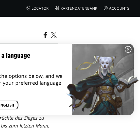
LOCATOR
KARTENDATENBANK
ACCOUNTS
 a language
the options below, and we
r your preferred language
ENGLISH
edlicher sein. Die Mardu
Früchte des Sieges zu
 bis zum letzten Mann.