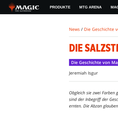
Skip
PRODUKTE
MTG ARENA
MAG
to
main
content
News
/
Die Geschichte 
DIE SALZST
Die Geschichte von Ma
Jeremiah Isgur
Obgleich sie zwei Farben
sind der Inbegriff der Ges
ernten. Die Abzan glauben