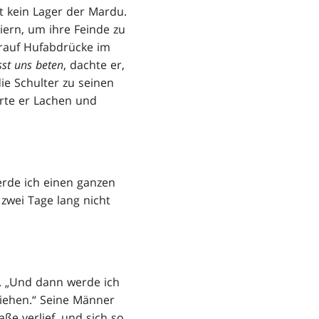
t kein Lager der Mardu.
iern, um ihre Feinde zu
arauf Hufabdrücke im
sst uns beten
, dachte er,
die Schulter zu seinen
örte er Lachen und
erde ich einen ganzen
 zwei Tage lang nicht
e. „Und dann werde ich
ziehen.“ Seine Männer
ße verlief, und sich so