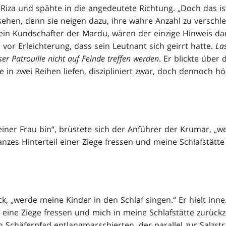
 Riza und spähte in die angedeutete Richtung. „Doch das is
sehen, denn sie neigen dazu, ihre wahre Anzahl zu verschle
ein Kundschafter der Mardu, wären der einzige Hinweis d
e vor Erleichterung, dass sein Leutnant sich geirrt hatte.
La
ser Patrouille nicht auf Feinde treffen werden
. Er blickte über 
e in zwei Reihen liefen, diszipliniert zwar, doch dennoch h
iner Frau bin“, brüstete sich der Anführer der Krumar, „w
nzes Hinterteil einer Ziege fressen und meine Schlafstätte
ck, „werde meine Kinder in den Schlaf singen.“ Er hielt inn
 eine Ziege fressen und mich in meine Schlafstätte zurück
 Schäferpfad entlangmarschierten, der parallel zur Salzstra