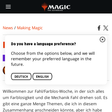
Skip
to
main
content
News
/
Making Magic
IDEE VS. UMSETZUNG
Do you have a language preference?
Choose from the options below, and we will
Making Magic
19. Okt. 2015
remember your preferred language in the
future.
Mark Rosewater
DEUTSCH
ENGLISH
Willkommen zur Fahl/Farblos-Woche, in der sich alles
um Farblosigkeit und die Mechanik Fahl drehen soll. Es
gibt eine ganze Menge Themen, die ich in diesem
Zusammenhang anschneiden könnte, aber ich habe