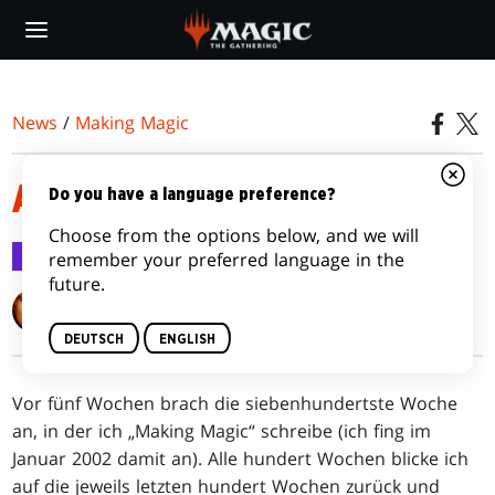
Skip
to
main
content
News
/
Making Magic
ACHTHUNDERT UND STEIGEND
Do you have a language preference?
Choose from the options below, and we will
Making Magic
15. Mai 2017
remember your preferred language in the
future.
Mark Rosewater
DEUTSCH
ENGLISH
Vor fünf Wochen brach die siebenhundertste Woche
an, in der ich „Making Magic“ schreibe (ich fing im
Januar 2002 damit an). Alle hundert Wochen blicke ich
auf die jeweils letzten hundert Wochen zurück und