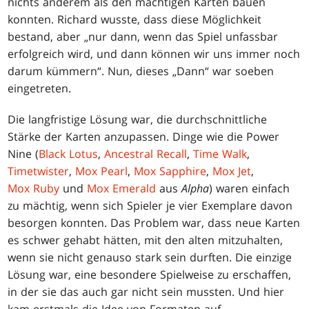
nichts anderem als den mächtigen Karten bauen
konnten. Richard wusste, dass diese Möglichkeit
bestand, aber „nur dann, wenn das Spiel unfassbar
erfolgreich wird, und dann können wir uns immer noch
darum kümmern“. Nun, dieses „Dann“ war soeben
eingetreten.
Die langfristige Lösung war, die durchschnittliche
Stärke der Karten anzupassen. Dinge wie die Power
Nine (
Black Lotus
,
Ancestral Recall
,
Time Walk
,
Timetwister
,
Mox Pearl
,
Mox Sapphire
,
Mox Jet
,
Mox Ruby
und
Mox Emerald
aus
Alpha
) waren einfach
zu mächtig, wenn sich Spieler je vier Exemplare davon
besorgen konnten. Das Problem war, dass neue Karten
es schwer gehabt hätten, mit den alten mitzuhalten,
wenn sie nicht genauso stark sein durften. Die einzige
Lösung war, eine besondere Spielweise zu erschaffen,
in der sie das auch gar nicht sein mussten. Und hier