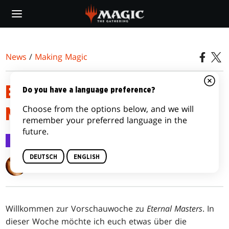
Skip
to
main
content
News
/
Making Magic
EWIGE FORMATE DES
Do you have a language preference?
Choose from the options below, and we will
MAKELLOSEN GEISTES
remember your preferred language in the
future.
Making Magic
23. Mai 2016
DEUTSCH
ENGLISH
Mark Rosewater
Willkommen zur Vorschauwoche zu
Eternal Masters
. In
dieser Woche möchte ich euch etwas über die