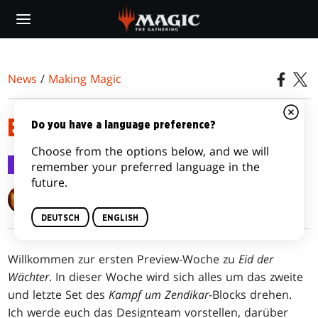
Skip
to
main
content
News
/
Making Magic
EIN HEILIGER EID, TEIL 1
Do you have a language preference?
Choose from the options below, and we will
Making Magic
29. Dez. 2015
remember your preferred language in the
future.
Mark Rosewater
DEUTSCH
ENGLISH
Willkommen zur ersten Preview-Woche zu
Eid der
Wächter
. In dieser Woche wird sich alles um das zweite
und letzte Set des
Kampf um Zendikar
-Blocks drehen.
Ich werde euch das Designteam vorstellen, darüber