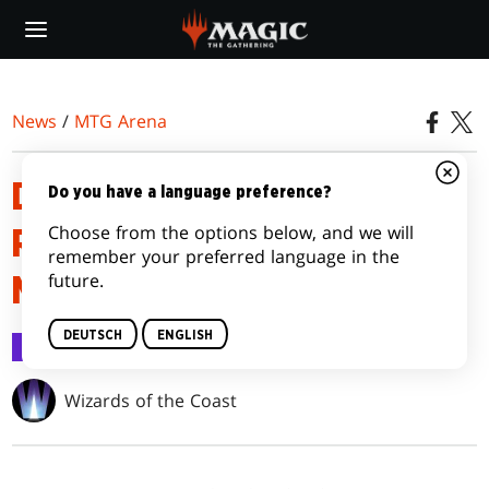
Skip
to
main
content
News
/
MTG Arena
DETAILS ZUR DER HERR DER
Do you have a language preference?
Choose from the options below, and we will
RINGE: GESCHICHTEN AUS
remember your preferred language in the
future.
MITTELERDE™ MEISTERUNG
DEUTSCH
ENGLISH
MTG Arena
7. Juni 2023
Wizards of the Coast