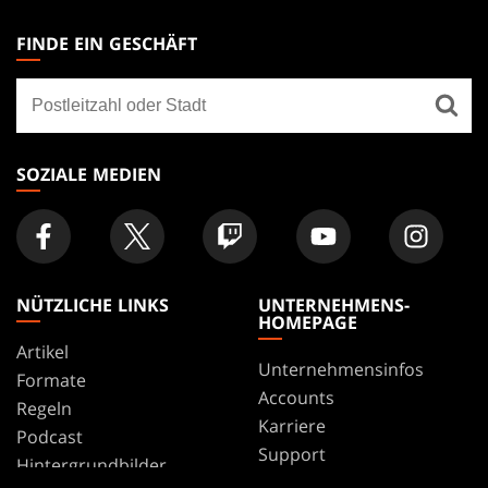
MAGIC:
THE
FINDE EIN GESCHÄFT
GATHERING
Finde
FOOTER
ein
Geschäft
SOZIALE MEDIEN
NÜTZLICHE LINKS
UNTERNEHMENS-
HOMEPAGE
Artikel
Unternehmensinfos
Formate
Accounts
Regeln
Karriere
Podcast
Support
Hintergrundbilder
WPN