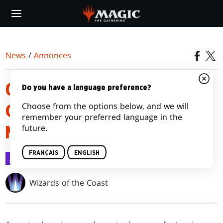
Skip
to
main
content
News
/
Annonces
OÙ JOUER À MAGIC: THE
Do you have a language preference?
Choose from the options below, and we will
GATHERING | TEENAGE
remember your preferred language in the
future.
MUTANT NINJA TURTLES ?
FRANÇAIS
ENGLISH
Annonces
18 févr. 2026
Wizards of the Coast