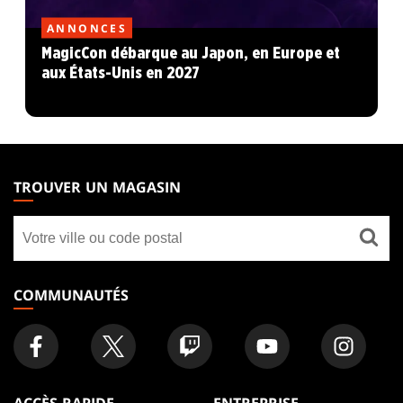
ANNONCES
MagicCon débarque au Japon, en Europe et
aux États-Unis en 2027
MAGIC:
THE
TROUVER UN MAGASIN
GATHERING
Trouver
FOOTER
un
magasin
COMMUNAUTÉS
ACCÈS RAPIDE
ENTREPRISE