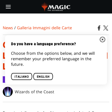
Skip
to
main
content
News
/
Galleria Immagini delle Carte
GALLERIA IMMAGINI DELLE
Do you have a language preference?
Choose from the options below, and we will
LEGGENDE DEL MULTIVERSO DI
remember your preferred language in the
future.
L’AVANZATA DELLE MACCHINE
ITALIANO
ENGLISH
Galleria Immagini delle Carte
29 mar 2023
Wizards of the Coast