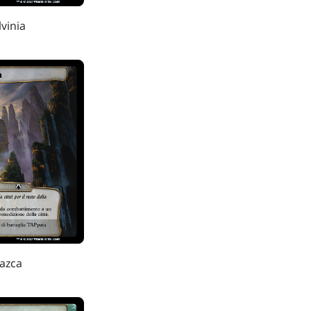
lvinia
razca