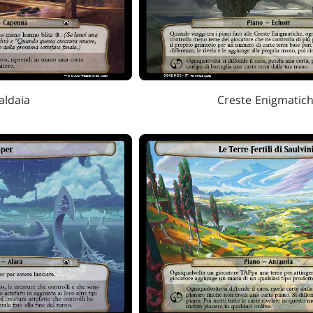
aldaia
Creste Enigmatic