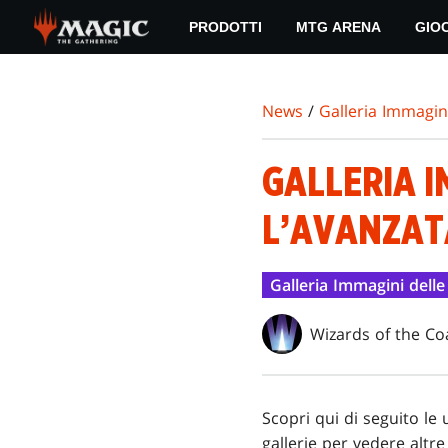
Skip
PRODOTTI
MTG ARENA
GIO
to
main
content
News
/
Galleria Immagini
GALLERIA I
L’AVANZAT
Galleria Immagini delle
Wizards of the Co
Scopri qui di seguito le
gallerie per vedere altre