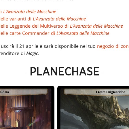
di
L’Avanzata delle Macchine
elle varianti di
L’Avanzata delle Macchine
delle Leggende del Multiverso di
L’Avanzata delle Macchine
 delle carte Commander di
L’Avanzata delle Macchine
uscirà il 21 aprile e sarà disponibile nel tuo
negozio di zo
ivenditore di
Magic
.
PLANECHASE