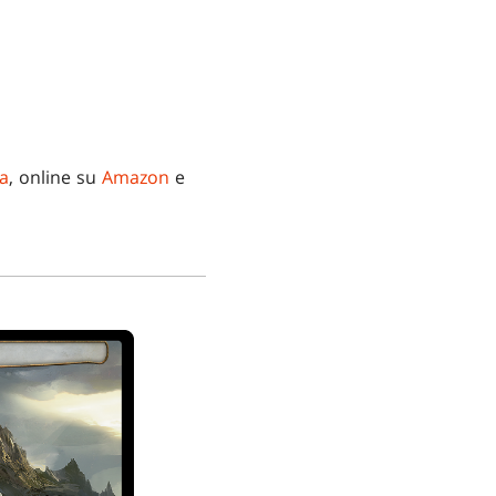
na
, online su
Amazon
e