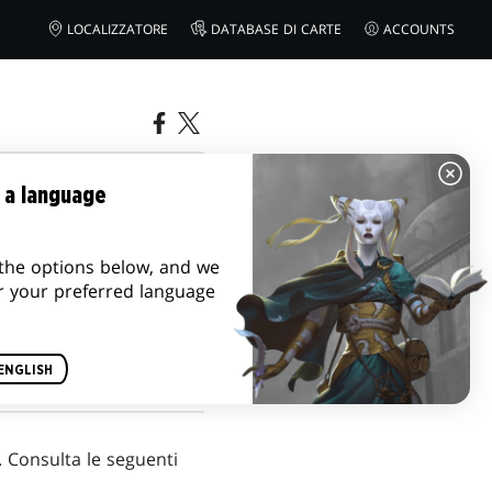
LOCALIZZATORE
DATABASE DI CARTE
ACCOUNTS
ECHASE DI
 a language
the options below, and we
r your preferred language
ENGLISH
. Consulta le seguenti