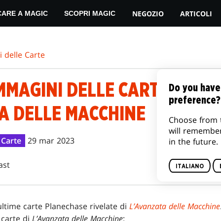
NEGOZIO
ARTICOLI
CARE A MAGIC
SCOPRI MAGIC
 delle Carte
MMAGINI DELLE CARTE PLAN
Do you have
preference?
A DELLE MACCHINE
Choose from 
will remembe
 Carte
29 mar 2023
in the future.
ast
ITALIANO
 ultime carte Planechase rivelate di
L’Avanzata delle Macchine
 carte di
L’Avanzata delle Macchine
: