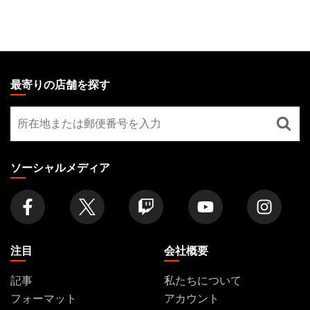
MAGIC:
THE
最寄りの店舗を探す
GATHERING
最
FOOTER
寄
り
の
ソーシャルメディア
店
舗
を
探
す
注目
会社概要
記事
私たちについて
フォーマット
アカウント