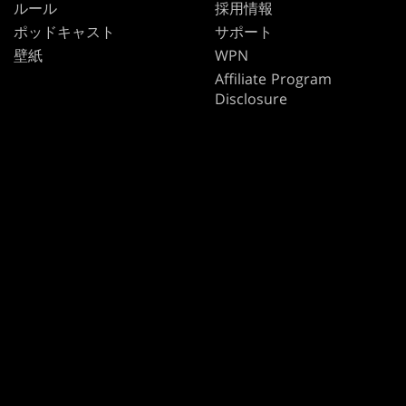
ルール
採用情報
ポッドキャスト
サポート
壁紙
WPN
Affiliate Program
Disclosure
MAGIC
ブランド
マジック：ザ・ギャザリン
ダンジョンズ＆ドラゴンズ
グ
デュエル・マスターズ
MTGアリーナ
マジック：ザ・ギャザリン
Magic.gg
グ
「店舗・イベント検索」
「店舗・イベント検索」
カードデータベース
Secret Lair
SpellTable