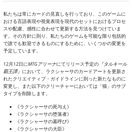
私たちは常にカードの見直しを行っており、このゲームに
おける言語表現や視覚表現を現代のセットにおけるプロセ
スや配慮、感性に合わせて更新する方法を見つけていま
す。その方針に則り、私たちのゲームを可能な限り包括的
で誰でも歓迎できるものにするために、いくつかの変更を
予定しています。
12月12日に
MTGアリーナ
にてリリース予定の
『タルキール
覇王譚』
において、ラクシャーサのカードアートを更新さ
れたクリエイティブ・ガイドラインに則った新たなものに
変更し、また以下のクリーチャーにおいては「猫」のサブ
タイプを削除します。
《ラクシャーサの死与え》
《ラクシャーサの堕落者》
《ラクシャーサの墓呼び》
《ラクシャーサの大臣》