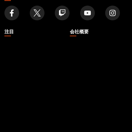
店
舗
を
探
す
注目
会社概要
記事
私たちについて
フォーマット
アカウント
ルール
採用情報
ポッドキャスト
サポート
壁紙
WPN
Affiliate Program
Disclosure
MAGIC
ブランド
マジック：ザ・ギャザリン
ダンジョンズ＆ドラゴンズ
グ
デュエル・マスターズ