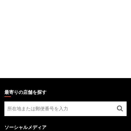
MAGIC:
THE
最寄りの店舗を探す
GATHERING
最
FOOTER
寄
り
の
ソーシャルメディア