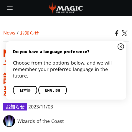
Skip
to
main
content
News
/
お知らせ
MTGアリーナでリリース
Do you have a language preference?
Choose from the options below, and we will
予定の『タルキール覇王
remember your preferred language in the
future.
譚』におけるカードの更
新のお知らせ
日本語
ENGLISH
お知らせ
2023/11/03
Wizards of the Coast